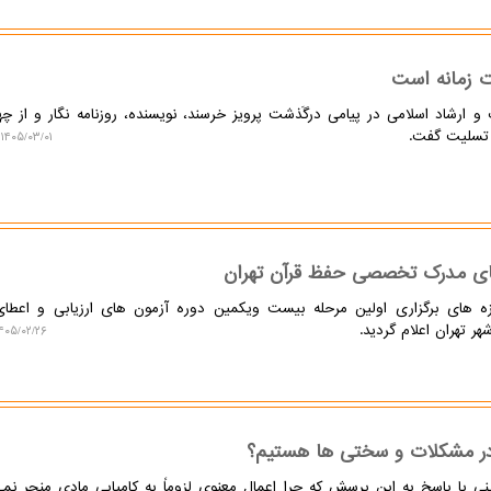
ات زمانه است
 ارشاد اسلامی در پیامی درگَذشت پرویز خرسند، نویسنده، روزنامه نگار و از چ
 تسلیت گفت.
۱۴۰۵/۰۳/۰۱ ۱۵:۰۷:۳۶
طای مدرک تخصصی حفظ قرآن تهران
 های برگزاری اولین مرحله بیست ویکمین دوره آزمون های ارزیابی و اعطا
 تهران اعلام گردید.
۴۰۵/۰۲/۲۶ ۱۱:۳۹:۴۹
م در مشکلات و سختی ها هستیم؟
ی با پاسخ به این پرسش که چرا اعمال معنوی لزوماً به کامیابی مادی منجر نم