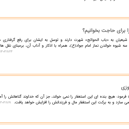
ا برای حاجت بخوانیم؟
 شیعیان به «باب الحوائج» شهرت دارند و توسل به ایشان برای رفع گرفتاری ه
 شیوه خواندن نماز امام جواد(ع)، همراه با اذکار و آداب آن، برمبنای نقل ها
۱۴۰۴/۱۱/۲۴ ۱۵:۴۹:۵۳
وزی
فرمود: هیچ بنده ای این استعفار را نمی خواند، جز آن که خداوند گناهانش را آم
سازد و به برکت این استغفار مال و فرزندانش را افزایش خواهد یافت.
۱۴۰۴/۱۱/۱۹ ۱۰:۵۷:۲۹