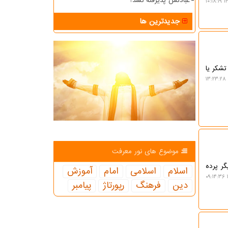
عبادتش پذیرفته نشد؟
۱۴
جدیدترین ها
تشکر یا
موضوع های نور معرفت
گر پرده
اسلام
اسلامی
امام
آموزش
دین
فرهنگ
رپورتاژ
پیامبر