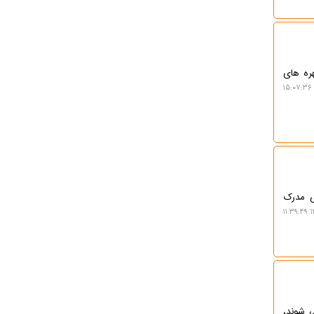
هره های
ی مدرک
۱
ی شوند،