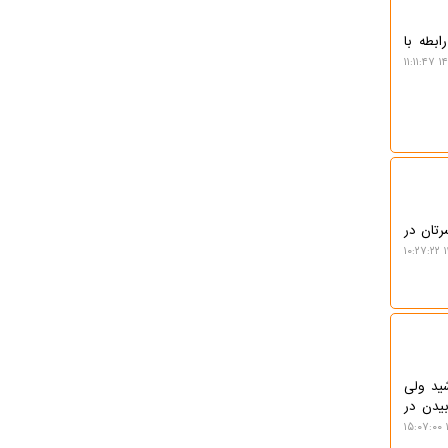
بطه با
۱۴۰
تان در
۱
ید ولی
یدن در