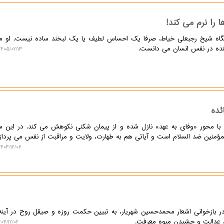
را نرم می کند!
گاه شیخ رجبعلی خیاط، صرفا یک احساس لطیف یا یک لبخند ساده نیست. او م
ننده در نفس انسان می دانست.
۱۴۰۵/۰۲/۱۳ ۱۲:۴۶:۴۶
ئده
 با محور «وفای به عهد» نازل شده و از پیمان شکنی نکوهش می کند. در این سو
المؤمنین ضد السلام است و آیاتی هم به طهارت، ولایت و مراقبت از نفس می پردازد
۱۴۰۴/۱۲/۰۶ ۱۶:۴۹:۴۶
در بازخوانی اشعار محمدحسین شهریار، به تبیین حکمت روزه و صیقل روح در آینه
ر، عدالت و چشیدن میوه معرفت.
۴/۱۲/۰۲ ۱۱:۵۶:۱۰