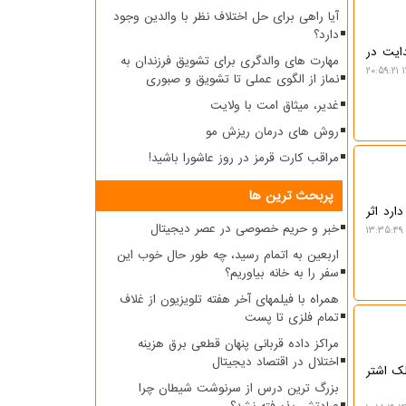
آیا راهی برای حل اختلاف نظر با والدین وجود
دارد؟
دایت در
مهارت های والدگری برای تشویق فرزندان به
۱
نماز از الگوی عملی تا تشویق و صبوری
غدیر، میثاق امت با ولایت
روش های درمان ریزش مو
مراقب کارت قرمز در روز عاشورا باشید!
پربحث ترین ها
رد اثر
خبر و حریم خصوصی در عصر دیجیتال
اربعین به اتمام رسید، چه طور حال خوب این
سفر را به خانه بیاوریم؟
همراه با فیلمهای آخر هفته تلویزیون از غلاف
تمام فلزی تا پست
مراکز داده قربانی پنهان قطعی برق هزینه
اختلال در اقتصاد دیجیتال
لک اشتر
بزرگ ترین درس از سرنوشت شیطان چرا