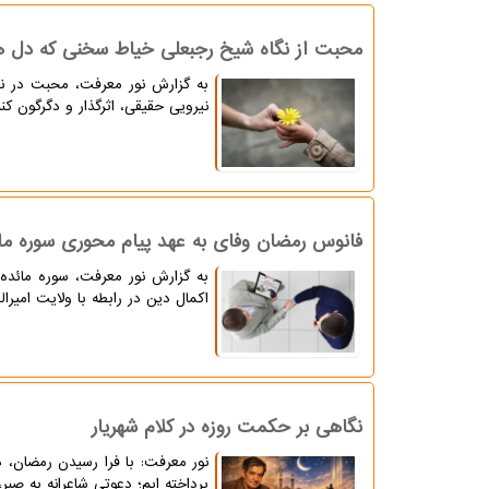
محبت از نگاه شیخ رجبعلی خیاط سخنی که دل ها 
به گزارش نور معرفت، محبت در ن
نیرویی حقیقی، اثرگذار و دگرگون ک
فانوس رمضان وفای به عهد پیام محوری سوره ما
به گزارش نور معرفت، سوره مائده
اکمال دین در رابطه با ولایت امیر
نگاهی بر حکمت روزه در کلام شهریار
نور معرفت: با فرا رسیدن رمضان، 
پرداخته ایم؛ دعوتی شاعرانه به صب