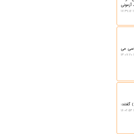
 آزمونی
۱
یایی نهاد سیاسی می
 گفتند: