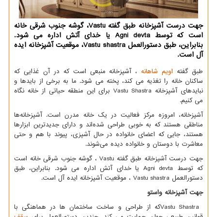
جهت درست آشپزخانه طبق گفته Vastu، گوشه جنوب شرقی خانه
است که توسط Agni devta یا خدای آتش اداره می شود.
بنابراین، طبق دستورالعمل Vastu shastra، موقعیت آشپزخانه ایده
آل است.
طبق گفته
اویم شاهانه
، آشپزخانه منبعی است که در آن غذایی که
ساکنان خانه را تغذیه می کند، پخته می شود. ما به برخی از بایدها و
نبایدهای آشپزخانه
Vastu Shastra
برای این منطقه حیاتی از خانه نگاه
می کنیم.
آشپزخانه، امروزه مرکز فعالیت در یک خانه مدرن است. آشپزخانه‌ها
مناطقی هستند که به خوبی طراحی شده‌اند و دارای جدیدترین ابزارها
هستند، جایی که اعضای خانواده در حال آشپزی، پیوند با هم و حتی
معاشرت با دوستان و خانواده دیده می‌شوند.
جهت درست آشپزخانه طبق گفته
Vastu
، گوشه جنوب شرقی خانه است
که توسط
Agni devta
یا خدای آتش اداره می شود. بنابراین، طبق
دستورالعمل
Vastu shastra
، موقعیت آشپزخانه ایده آل است.
جهت آشپزخانه واستو
Vastu Shastra
که از طراحی و ساخت ساختمان ها در هماهنگی با
قوانین طبیعی جهان حمایت می کند، چندین دستورالعمل برای
سقف