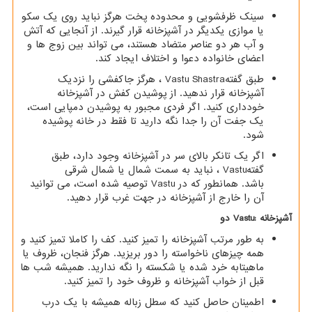
سینک ظرفشویی و محدوده پخت هرگز نباید روی یک سکو
یا موازی یکدیگر در آشپزخانه قرار گیرند. از آنجایی که آتش
و آب هر دو عناصر متضاد هستند، می تواند بین زوج ها و
اعضای خانواده دعوا و اختلاف ایجاد کند.
طبق گفته
Vastu Shastra
، هرگز جاکفشی را نزدیک
آشپزخانه قرار ندهید. از پوشیدن کفش در آشپزخانه
خودداری کنید. اگر فردی مجبور به پوشیدن دمپایی است،
یک جفت آن را جدا نگه دارید تا فقط در خانه پوشیده
شود.
اگر یک تانکر بالای سر در آشپزخانه وجود دارد، طبق
گفته
Vastu
، نباید به سمت شمال یا شمال شرقی
باشد. همانطور که در
Vastu
توصیه شده است، می توانید
آن را خارج از آشپزخانه در جهت غرب قرار دهید.
آشپزخانه
Vastu:
دو
به طور مرتب آشپزخانه را تمیز کنید. کف را کاملا تمیز کنید و
همه چیزهای ناخواسته را دور بریزید. هرگز فنجان، ظروف یا
ماهیتابه خرد شده یا شکسته را نگه ندارید. همیشه شب ها
قبل از خواب آشپزخانه و ظروف خود را تمیز کنید.
اطمینان حاصل کنید که سطل زباله همیشه با یک درب