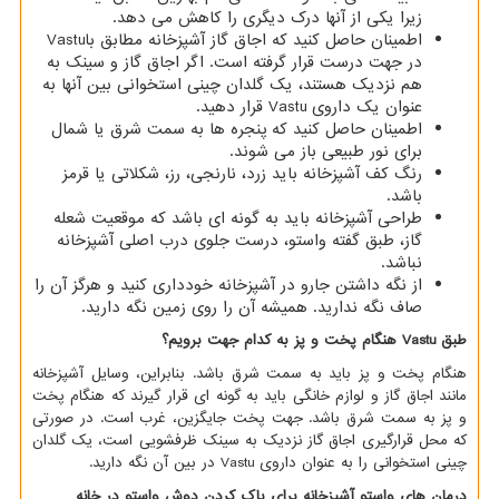
زیرا یکی از آنها درک دیگری را کاهش می دهد.
اطمینان حاصل کنید که اجاق گاز آشپزخانه مطابق با
Vastu
در جهت درست قرار گرفته است. اگر اجاق گاز و سینک به
هم نزدیک هستند، یک گلدان چینی استخوانی بین آنها به
عنوان یک داروی
Vastu
قرار دهید.
اطمینان حاصل کنید که پنجره ها به سمت شرق یا شمال
برای نور طبیعی باز می شوند.
رنگ کف آشپزخانه باید زرد، نارنجی، رز، شکلاتی یا قرمز
باشد.
طراحی آشپزخانه باید به گونه ای باشد که موقعیت شعله
گاز، طبق گفته واستو، درست جلوی درب اصلی آشپزخانه
نباشد.
از نگه داشتن جارو در آشپزخانه خودداری کنید و هرگز آن را
صاف نگه ندارید. همیشه آن را روی زمین نگه دارید.
طبق
Vastu
هنگام پخت و پز به کدام جهت برویم؟
هنگام پخت و پز باید به سمت شرق باشد. بنابراین، وسایل آشپزخانه
مانند اجاق گاز و لوازم خانگی باید به گونه ای قرار گیرند که هنگام پخت
و پز به سمت شرق باشد. جهت پخت جایگزین، غرب است. در صورتی
که محل قرارگیری اجاق گاز نزدیک به سینک ظرفشویی است، یک گلدان
چینی استخوانی را به عنوان داروی
Vastu
در بین آن نگه دارید.
درمان های واستو آشپزخانه برای پاک کردن دوش واستو در خانه