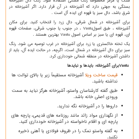
سنگ یا مرمر مخصوصاً رنگ مشکی استفاده شود. رنگ دال آشپزخانه
بستگی به جهتی دارد که آشپزخانه در آن قرار دارد. اگر آشپزخانه در
شرق باشد، دال سبز یا قهوه ای ایده آل است
.
برای آشپزخانه در شمال شرقی، دال زرد را انتخاب کنید. برای مکان
آشپزخانه ، طبق اصول
Vastu
، در جنوب یا جنوب شرقی، صفحات قهوه
ای، قهوه ای یا سبز بر اساس اصول
Vastu
بهترین هستند
.
یک تخته خاکستری یا زرد برای آشپزخانه در غرب توصیه می شود. رنگ
سبز برای دال آشپزخانه در شمال است، اگرچه، در حالت ایده آل، باید از
داشتن آشپزخانه در منطقه شمالی خودداری کرد.
Vastu
برای آشپزخانه: بایدها و نبایدها
قیمت ساخت ویلا
آشپزخانه مستقیماً زیر یا بالای توالت ها
نداشته باشید.
طبق گفته کارشناسان واستو، آشپزخانه هرگز نباید به سمت
ورودی اصلی خانه باشد.
داروها را در آشپزخانه نگه ندارید.
از نگهداری مواد زائد مانند روزنامه های قدیمی، پارچه های
پارچه ای و اقلام ناخواسته در آشپزخانه خودداری کنید.
به گفته واستو نمک را در ظروف فولادی یا آهنی ذخیره
نکنید.