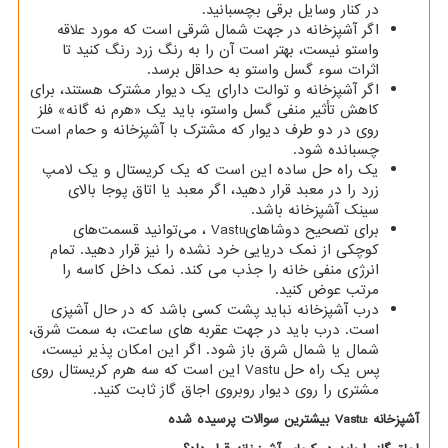
در کنار وسایل برقی بچسبانید.
اگر آشپزخانه در جهت شمال شرقی است که مورد علاقه
واستو نیست، بهتر است آن را به رنگ زرد رنگ کنید تا
اثرات سوء گسل واستو به حداقل برسد.
اگر آشپزخانه و توالت دارای یک دیوار مشترک هستند، برای
کاهش تأثیر منفی گسل واستو، باید یک «هرم نه گانه» فلز
روی در دو طرف دیوار که مشترک با آشپزخانه و حمام است
چسبانده شود.
یک راه حل ساده این است که یک کریستال و یک لامپ
زرد را در معبد قرار دهید، اگر معبد یا اتاق پوجا بالای
سینک آشپزخانه باشد.
برای تصحیح دوشاهای
Vastu
، می‌توانید قسمت‌های
کوچکی از نمک دریایی خرد نشده را نیز قرار دهید. تمام
انرژی منفی خانه را جذب می کند. نمک داخل کاسه را
مرتب عوض کنید.
درب آشپزخانه نباید پشت کسی باشد که در حال آشپزی
است. درب باید در جهت عقربه های ساعت، به سمت شرق،
شمال یا شمال شرق باز شود. اگر این امکان پذیر نیست،
پس یک راه حل
Vastu
این است که سه هرم کریستال روی
مشتری را روی دیوار روبروی اجاق گاز ثابت کنید.
آشپزخانه
Vastu:
بیشترین سوالات پرسیده شده