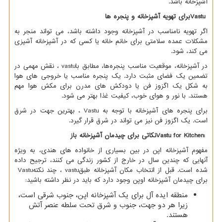
آشپزخانه باشد.
Vastu
برای تهویه آشپزخانه و پنجره ها
اگر تهویه نامناسب در آشپزخانه وجود داشته باشد، می تواند منجر به
مشکلات عمده سلامتی برای خانم خانه یا کسی که در آشپزخانه آشپزی
می کند، شود.
در آشپزخانه، موقعیت مناسب پنجره‌ها، مطابق با
vastu
، نقش مهمی در
تضمین یک فضای مثبت دارد. یک پنجره مناسب یا خروجی های هوا
به شکل یک اگزوز فن یا دودکش های مدرن برای مکش هوا مهم
هستند. با نور و هوای خوب، کیفیت غذا بهتر می شود.
برای پنجره های آشپزخانه با توجه به
Vastu
، بهترین جهت در شرق
است. یک اگزوز فن نیز می تواند در شرق قرار گیرد.
Vastu for Kitchen:
نکاتی برای چیدمان آشپزخانه باز
مفهوم آشپزخانه اپن در بین بسیاری از خانواده های هندی، به ویژه
آنهایی که چندین سال در خارج از کشور زندگی می کنند، ترجیح داده
شده است. قبل از انتخاب مکان آشپزخانه طبق
vastu
، چند نکته
Vastu
برای چیدمان آشپزخانه اوپن وجود دارد که باید در نظر داشته باشید
:
منطقه ایده آل برای یک آشپزخانه اپن، جنوب شرقی است،
زیرا هر دو جهت، جنوب و شرق تحت سلطه عنصر آتش
هستند.