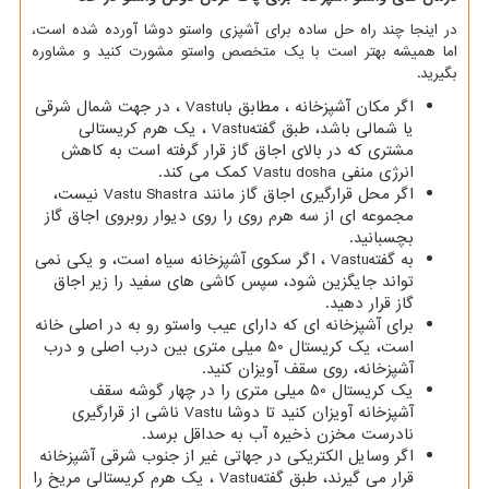
در اینجا چند راه حل ساده برای آشپزی واستو دوشا آورده شده است،
اما همیشه بهتر است با یک متخصص واستو مشورت کنید و مشاوره
بگیرید.
اگر مکان آشپزخانه ، مطابق با
Vastu
، در جهت شمال شرقی
یا شمالی باشد، طبق گفته
Vastu
، یک هرم کریستالی
مشتری که در بالای اجاق گاز قرار گرفته است به کاهش
انرژی منفی
Vastu dosha
کمک می کند.
اگر محل قرارگیری اجاق گاز مانند
Vastu Shastra
نیست،
مجموعه ای از سه هرم روی را روی دیوار روبروی اجاق گاز
بچسبانید.
به گفته
Vastu
، اگر سکوی آشپزخانه سیاه است، و یکی نمی
تواند جایگزین شود، سپس کاشی های سفید را زیر اجاق
گاز قرار دهید.
برای آشپزخانه ای که دارای عیب واستو رو به در اصلی خانه
است، یک کریستال 50 میلی متری بین درب اصلی و درب
آشپزخانه، روی سقف آویزان کنید.
یک کریستال 50 میلی متری را در چهار گوشه سقف
آشپزخانه آویزان کنید تا دوشا
Vastu
ناشی از قرارگیری
نادرست مخزن ذخیره آب به حداقل برسد.
اگر وسایل الکتریکی در جهاتی غیر از جنوب شرقی آشپزخانه
قرار می گیرند، طبق گفته
Vastu
، یک هرم کریستالی مریخ را