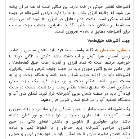
آشپزخانه نقشی حیاتی در خانه دارد. این مکانی است که غذا در آن پخته
می شود که وظیفه انرژی دادن به ما را دارد. طراحی آشپزخانه در جهت
اشتباه ممکن است باعث عدم تعادل در انرژی ها شود که می تواند
مستقیماً بر ساکنان خانه تأثیر بگذارد. بنابراین، انتخاب جهت مناسب
برای آشپزخانه مطابق با
Vastu
ضروری است.
جهت آشپزخانه طبق
Vastu
بازسازی ساختمان
به گفته واستو، خانه فرد باید تعادل مناسبی از عناصر
زمین، آسمان، هوا، آتش و آب داشته باشد. "آتش یا "اگنی دوتا" با
خورشید مرتبط است که نماد انرژی و قدرت است. طبق گفته
Vastu
،
قرار دادن منابع آتش سوزی باید در جهت جنوب شرقی باشد. بنابراین،
آشپزخانه باید در گوشه جنوب شرقی خانه باشد و هنگام پخت و پز به
سمت شرق باشد. هنگام پخت و پز، جهت غرب یک جهت خنثی
جایگزین است که مطابق
Vastu
هنگام پخت و پز است. سینک در حالت
ایده آل باید در منطقه شمال غربی آشپزخانه قرار گیرد. گلدان های آب و
دستگاه تصفیه آب را در ضلع شمال شرقی قرار
دهید
.
یک آشپزخانه تمیز، جادار و بدون شلوغی برای سلامتی و رفاه ضروری
است. آشپزخانه باید دارای پنجره و هوا باشد و نور کافی داشته
باشد. برای جلوگیری از شلوغی و داشتن فضای کافی در حین
آشپزی، طراحی آشپزخانه باید حداقل و با خطوط تمیز و ساده
باشد. فضای ذخیره سازی تا حد امکان باید در دیوارهای غربی و جنوبی