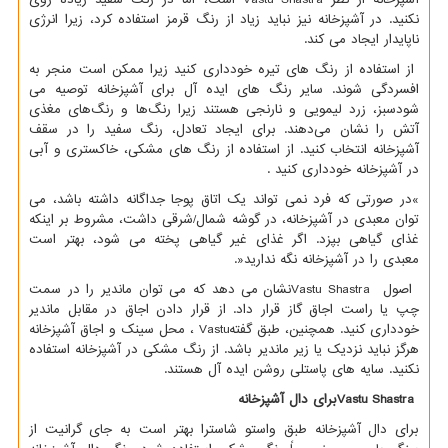
نکنید. در آشپزخانه نیز نباید زیاد از رنگ قرمز استفاده کرد، زیرا انرژی
ناپایدار ایجاد می کند.
از استفاده از رنگ های تیره خودداری کنید زیرا ممکن است منجر به
افسردگی شوند. سایر رنگ های ایده آل برای آشپزخانه توصیه می
شودسبز، زرد لیمویی و نارنجی هستند زیرا رنگ‌ها و رنگ‌های مغذی
آتش را نشان می‌دهند. برای ایجاد تعادل، رنگ سفید را در سقف
آشپزخانه انتخاب کنید. از استفاده از رنگ های مشکی، خاکستری و آبی
در آشپزخانه خودداری کنید
.
«
در صورتی که فرد نمی تواند یک اتاق پوجا جداگانه داشته باشد، می
توان معبدی در آشپزخانه، در گوشه شمال/شرقی داشت، مشروط بر اینکه
غذای گیاهی بپزد. اگر غذای غیر گیاهی پخته می شود، بهتر است
معبدی را در آشپزخانه نگه ندارید
.»
اصول
Vastu Shastra
نشان می دهد که می توان ماندیر را در سمت
چپ یا راست اجاق گاز قرار داد. از قرار دادن اجاق در مقابل ماندیر
خودداری کنید. همچنین، طبق گفته
Vastu
، محل سینک و اجاق آشپزخانه
هرگز نباید نزدیک یا زیر ماندیر باشد. از رنگ مشکی در آشپزخانه استفاده
نکنید. سایه های پاستلی روشن ایده آل هستند.
Vastu Shastra
برای دال آشپزخانه
برای دال آشپزخانه طبق واستو شاسترا بهتر است به جای گرانیت از