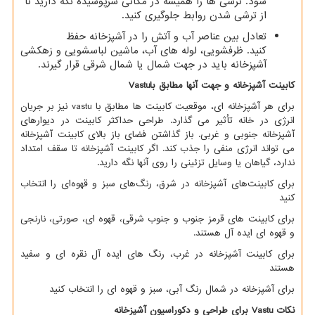
شود. ترشی ها را همیشه در مکانی سرپوشیده نگه دارید تا
از ترشی شدن روابط جلوگیری کنید.
تعادل بین عناصر آب و آتش را در آشپزخانه حفظ
کنید. ظرفشویی، لوله های آب، ماشین لباسشویی و زهکشی
آشپزخانه باید در جهت شمال یا شمال شرقی قرار گیرند.
کابینت آشپزخانه و جهت آنها مطابق با
Vastu
برای هر آشپزخانه ای، موقعیت کابینت ها مطابق با
vastu
نیز بر جریان
انرژی در خانه تأثیر می گذارد. طراحی حداکثر کابینت در دیوارهای
آشپزخانه جنوبی و غربی. باز گذاشتن فضای باز بالای کابینت آشپزخانه
می تواند انرژی منفی را جذب کند. اگر کابینت آشپزخانه تا سقف امتداد
ندارد، گیاهان یا وسایل تزئینی را روی آنها نگه دارید.
برای کابینت‌های آشپزخانه در شرق، رنگ‌های سبز و قهوه‌ای را انتخاب
کنید
برای کابینت های قرمز جنوب و جنوب شرقی، قهوه ای، صورتی، نارنجی
و قهوه ای ایده آل هستند.
برای کابینت آشپزخانه در غرب، رنگ های ایده آل نقره ای و سفید
هستند
برای آشپزخانه در شمال رنگ آبی، سبز و قهوه ای را انتخاب کنید
نکات
Vastu
برای طراحی و دکوراسیون آشپزخانه