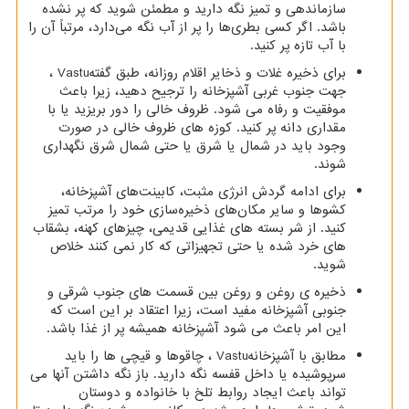
سازماندهی و تمیز نگه دارید و مطمئن شوید که پر نشده
باشد. اگر کسی بطری‌ها را پر از آب نگه می‌دارد، مرتباً آن را
با آب تازه پر کنید.
برای ذخیره غلات و ذخایر اقلام روزانه، طبق گفته
Vastu
،
جهت جنوب غربی آشپزخانه را ترجیح دهید، زیرا باعث
موفقیت و رفاه می شود. ظروف خالی را دور بریزید یا با
مقداری دانه پر کنید. کوزه های ظروف خالی در صورت
وجود باید در شمال یا شرق یا حتی شمال شرق نگهداری
شوند.
برای ادامه گردش انرژی مثبت، کابینت‌های آشپزخانه،
کشوها و سایر مکان‌های ذخیره‌سازی خود را مرتب تمیز
کنید. از شر بسته های غذایی قدیمی، چیزهای کهنه، بشقاب
های خرد شده یا حتی تجهیزاتی که کار نمی کنند خلاص
شوید.
ذخیره ی روغن و روغن بین قسمت های جنوب شرقی و
جنوبی آشپزخانه مفید است، زیرا اعتقاد بر این است که
این امر باعث می شود آشپزخانه همیشه پر از غذا باشد.
مطابق با آشپزخانه
Vastu
، چاقوها و قیچی ها را باید
سرپوشیده یا داخل قفسه نگه دارید. باز نگه داشتن آنها می
تواند باعث ایجاد روابط تلخ با خانواده و دوستان