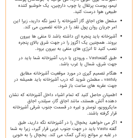
لیمو، پوست پرتقال یا چوب دارچین، یک خوشبو کننده
طبیعی هوا درست کنید.
مشعل های اجاق گاز آشپزخانه را تمیز نگه دارید، زیرا این
امر جریان روان پول نقد را در خانه تضمین می کند.
آشپزخانه باید پنجره ای داشته باشد تا منفی ها بیرون
بروند. همچنین یک اگزوز را در جهت شرق بالای پنجره
نصب کنید تا انرژی های منفی به بیرون برود.
طبق گفته
Vastu
، ورودی یا درب آشپزخانه شما باید در
جهت شرق، شمال یا غرب باشد.
هنگام تصمیم گیری در مورد موقعیت آشپزخانه مطابق
با
vastu
، مطمئن شوید که درب آشپزخانه باید همیشه در
جهت عقربه های ساعت باز شود.
اطمینان حاصل کنید که تمام اشیاء داخل آشپزخانه که نشان
دهنده آتش هستند، مانند اجاق گاز، سیلندر، اجاق
مایکروویو، توستر و غیره در قسمت جنوب شرقی آشپزخانه
قرار گرفته باشند.
اگر می خواهید یخچال را در آشپزخانه نگه دارید، طبق
گفته
Vastu
باید در جهت جنوب غربی قرار گیرد، زیرا به شما
در غلبه بر موانع زندگی کمک می کند. یخچال را به خوبی