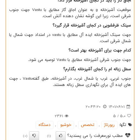
اجاق گاز را باید در کجای آشپزخانه قرار داد؟
موقعیت آشپزخانه
g
به عنوان اجاق گاز مطابق با
Vastu
جهت جنوب
شرقی است، زیرا این گوشه نشان دهنده آتش است.
سینک ظرفشویی در کجای آشپزخانه قرار گیرد؟
جهت سینک آشپزخانه ایده آل مطابق با
vastu
در امتداد جهت شمال یا
شمال شرقی است.
کدام جهت برای آشپزخانه بهتر است؟
جهت جنوب شرقی آشپزخانه مطابق با
Vastu
توصیه می شود.
سطل زباله ام را کجای آشپزخانه بگذارم؟
جنوب غربی، غرب یا شمال غرب، در آشپزخانه، طبق گفته
Vastu
، جهت
های ایده آل برای نگهداری سطل زباله هستند.
20:44:20
1401/06/01
2361
5
/
5.0
تگها:
رپورتاژ
,
تخصص
,
خوشبو
,
دستگاه
مطلب نورمعرفت را می پسندید؟
(0)
(1)