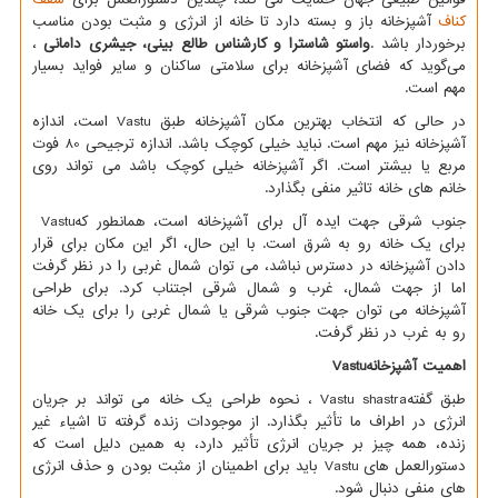
کناف
آشپزخانه باز و بسته دارد تا خانه از انرژی و مثبت بودن مناسب
برخوردار باشد
.
واستو شاسترا و کارشناس طالع بینی، جیشری دامانی
،
می‌گوید که فضای آشپزخانه برای سلامتی ساکنان و سایر فواید بسیار
مهم است
.
در حالی که انتخاب بهترین مکان آشپزخانه طبق
Vastu
است، اندازه
آشپزخانه نیز مهم است. نباید خیلی کوچک باشد. اندازه ترجیحی 80 فوت
مربع یا بیشتر است. اگر آشپزخانه خیلی کوچک باشد می تواند روی
خانم های خانه تاثیر منفی بگذارد.
جنوب شرقی جهت ایده آل برای آشپزخانه است، همانطور که
Vastu
برای یک خانه رو به شرق است. با این حال، اگر این مکان برای قرار
دادن آشپزخانه در دسترس نباشد، می توان شمال غربی را در نظر گرفت
اما از جهت شمال، غرب و شمال شرقی اجتناب کرد. برای طراحی
آشپزخانه می توان جهت جنوب شرقی یا شمال غربی را برای یک خانه
رو به غرب در نظر گرفت.
اهمیت آشپزخانه
Vastu
طبق گفته
Vastu shastra
، نحوه طراحی یک خانه می تواند بر جریان
انرژی در اطراف ما تأثیر بگذارد. از موجودات زنده گرفته تا اشیاء غیر
زنده، همه چیز بر جریان انرژی تأثیر دارد، به همین دلیل است که
دستورالعمل های
Vastu
باید برای اطمینان از مثبت بودن و حذف انرژی
های منفی دنبال شود.