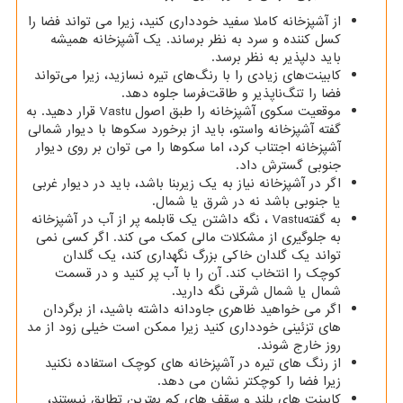
از آشپزخانه کاملا سفید خودداری کنید، زیرا می تواند فضا را
کسل کننده و سرد به نظر برساند. یک آشپزخانه همیشه
باید دلپذیر به نظر برسد.
کابینت‌های زیادی را با رنگ‌های تیره نسازید، زیرا می‌تواند
فضا را تنگ‌ناپذیر و طاقت‌فرسا جلوه دهد.
موقعیت سکوی آشپزخانه را طبق اصول
Vastu
قرار دهید. به
گفته آشپزخانه واستو، باید از برخورد سکوها با دیوار شمالی
آشپزخانه اجتناب کرد، اما سکوها را می توان بر روی دیوار
جنوبی گسترش داد.
اگر در آشپزخانه نیاز به یک زیربنا باشد، باید در دیوار غربی
یا جنوبی باشد نه در شرق یا شمال.
به گفته
Vastu
، نگه داشتن یک قابلمه پر از آب در آشپزخانه
به جلوگیری از مشکلات مالی کمک می کند. اگر کسی نمی
تواند یک گلدان خاکی بزرگ نگهداری کند، یک گلدان
کوچک را انتخاب کند. آن را با آب پر کنید و در قسمت
شمال یا شمال شرقی نگه دارید.
اگر می خواهید ظاهری جاودانه داشته باشید، از برگردان
های تزئینی خودداری کنید زیرا ممکن است خیلی زود از مد
روز خارج شوند.
از رنگ های تیره در آشپزخانه های کوچک استفاده نکنید
زیرا فضا را کوچکتر نشان می دهد.
کابینت های بلند و سقف های کم بهترین تطابق نیستند،