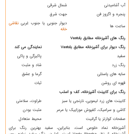
آب آشامیدنی
شمال شرقی
پنجره و اگزوز فن
جهت شرق
دیوار جنوبی یا جنوب غربی
نقاشی
ساعت ها
خانه
رنگ های آشپزخانه مطابق با
Vastu
رنگ دیوار برای آشپزخانه مطابق با
Vastu
نمایندگی می کند
سفید
پاکیزگی و پاکی
رنگ زرد
شاد و مثبت
سایه های پاستلی
گرما و عشق
قهوه ای روشن
ثبات
رنگ برای کابینت آشپزخانه، کف و اسلب
کابینت های زرد لیمویی، نارنجی یا سبز
طراوت، سلامتی
کاشی و سرامیک، کفپوش موزاییک یا مرمر
مثبت بودن
صفحات کوارتز یا گرانیت
محیط متعادل
آشپزخانه نماد خلوص است. بنابراین، سفید بهترین رنگ برای
آشپزخانه از نظر
Vastu Shastra
است، اما در رنگ سفید زیاده روی