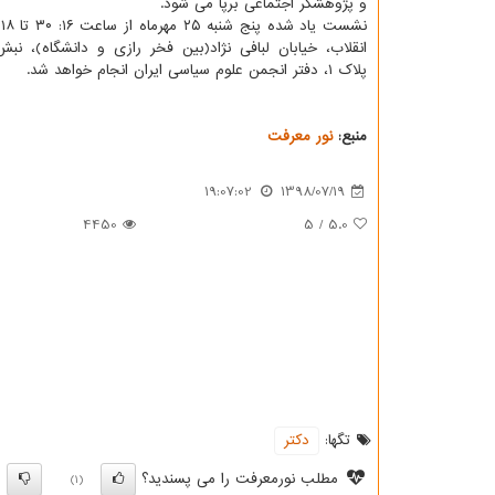
و پژوهشگر اجتماعی برپا می شود.
انقلاب، خیابان لبافی نژاد(بین فخر رازی و دانشگاه)، نب
پلاك ۱، دفتر انجمن علوم سیاسی ایران انجام خواهد شد.
منبع:
نور معرفت
19:07:02
1398/07/19
4450
5
/
5.0
تگها:
دكتر
مطلب نورمعرفت را می پسندید؟
)
(1)