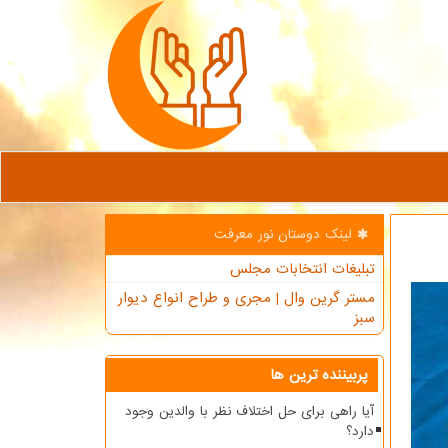
لینک دوستان نور معرفت
تبلیغات انتخابات مجلس
مستر گرین وال | مجری و طراح انواع دیوار
سبز
پربیننده ترین ها
آیا راهی برای حل اختلاف نظر با والدین وجود
دارد؟