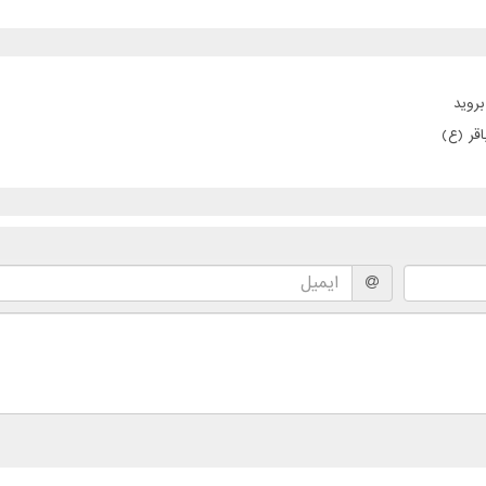
بروید
قر (ع)