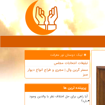
لینک دوستان نور معرفت
تبلیغات انتخابات مجلس
مستر گرین وال | مجری و طراح انواع دیوار
سبز
پربیننده ترین ها
آیا راهی برای حل اختلاف نظر با والدین وجود
دارد؟