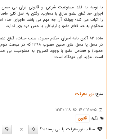
با توجه به فقد ممنوعیت شرعی و قانونی برای بی حس 
اجرای حد قطع عضو سارق یا محارب، رفتن به اصل کلی «اصاله 
را اثبات می کند؛ چونکه آن چه مهم می باشد «اجرای حد» ا
محکوم به حد قطع عضو و ارتباطی با حس درد وی ندارد.
ماده ۸۲ آئین نامه اجرای احکام حدود، سلب حیات، قطع
در محل یا محل های معین
حدود) و قصاص عضو با وجود تصریح به ممنوعیت بی ح
است، مؤید این دیدگاه است.
منبع:
نور معرفت
12:30:38
1403/10/05
تگها:
قانون
مطلب نورمعرفت را می پسندید؟
)
(1)