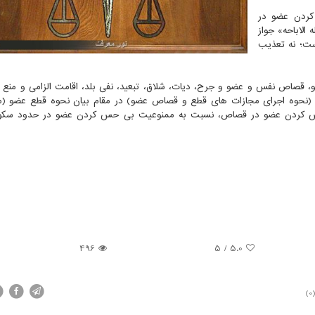
کردن عضو در
الاباحه» جواز
ست؛ نه تعذیب
 عضو، قصاص نفس و عضو و جرح، دیات، شلاق، تبعید، نفی بلد، اقامت الزامی و منع ا
 مصوب ۱۳۹۸ که در مبحث دوم (نحوه اجرای مجازات های قطع و قصاص عضو) در مقام بیان نحوه قطع عضو 
س کردن عضو در قصاص، نسبت به ممنوعیت بی حس کردن عضو در حدود سکو
496
5
/
5.0
(0