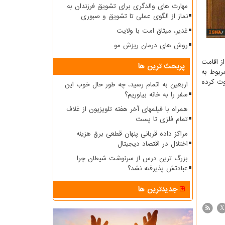
مهارت های والدگری برای تشویق فرزندان به
نماز از الگوی عملی تا تشویق و صبوری
غدیر، میثاق امت با ولایت
روش های درمان ریزش مو
ز اقامت
پربحث ترین ها
(مربوط به
ت کرده
اربعین به اتمام رسید، چه طور حال خوب این
سفر را به خانه بیاوریم؟
همراه با فیلمهای آخر هفته تلویزیون از غلاف
تمام فلزی تا پست
مراکز داده قربانی پنهان قطعی برق هزینه
اختلال در اقتصاد دیجیتال
بزرگ ترین درس از سرنوشت شیطان چرا
عبادتش پذیرفته نشد؟
جدیدترین ها
X