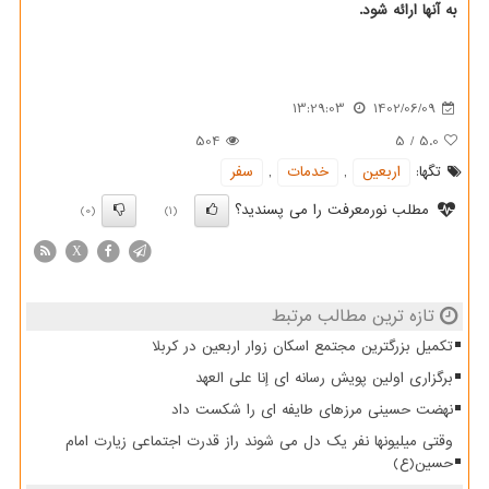
به آنها ارائه شود.
13:29:03
1402/06/09
504
5
/
5.0
تگها:
اربعین
,
خدمات
,
سفر
مطلب نورمعرفت را می پسندید؟
(0)
(1)
X
تازه ترین مطالب مرتبط
تکمیل بزرگترین مجتمع اسکان زوار اربعین در کربلا
برگزاری اولین پویش رسانه ای إنا علی العهد
نهضت حسینی مرزهای طایفه ای را شکست داد
وقتی میلیونها نفر یک دل می شوند راز قدرت اجتماعی زیارت امام
حسین(ع)