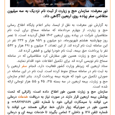
نور معرفت: سازمان حج و زیارت از ثبت نام نزدیک به سه میلیون
متقاضی سفر پیاده روی اربعین آگاهی داد.
به گزارش نور معرفت به نقل از ایسنا، بنابر اعلام پایگاه اطلاع رسانی
حج و زیارت، از چهارم مردادماه که سامانه سماح برای ثبت نام
متقاضیان شرکت در پیاده روی اربعین ۱۴۰۲ فعال گردیده است، تا عصر
روز چهارشنبه هشتم شهریورماه، دو میلیون و ۹۵۹ هزار و ۲۳۶ نفر در
این سامانه ثبت نام کرده اند. از این تعداد، ۲ میلیون و ۶۹۱ هزار و ۵۴۲
نفر با پرداخت حق بیمه، ثبت نام خودرا نهایی و قطعی کرده اند.
سازمان حج و زیارت همین طور سفارش کرد متقاضیانی که در سامانه
سماح نام نویسی کرده اند برای تکمیل اطلاعات خود اقدام نمایند.
ستاد اربعین که زیرنظر وزارت کشور فعالیت دارد، انجام
سفر
اربعین را
به ثبت نام در سامانه سماح منوط کرده است. ثبت نام در این سامانه در
صورتی تکمیل می شود که هزینه بیمه پرداخت گردد. بنابر اعلام سازمان
حج و زیارت، بیمه اربعین در سه بسته ۳۵، ۴۵ و ۵۵ هزار تومانی ارائه
شده است.
سازمان حج و زیارت همین طور اطلاع داده است: زائرانی که تحت
پوشش بیمه اربعین قرار دارند در صورت نیاز به دریافت
خدمات
درمانی
می توانند با سیمکارت ایرانی خود با شماره تلفن ۰۰۹۸۲۱۹۶۸۸۹ و
همین طور در صورتیکه زوار دارای خط عراقی هستند می توانند با
شماره تلفن ۱۲۸ و داخلی ۲ تماس بگیرند تا خدمات بیمه ای و درمانی