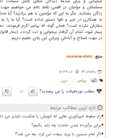
شکیبایی و برای صدمه دیدگان شفای عاجل مسئلت داری
مسلمانان و مؤمنان در اقصی نقاط عالم می خواهیم جهت 
زدگان بشتابند. مگر نه این که مؤمنین با هم برادرند؟ آیا خداو
به همکاری در خیر و تقوا دستور نداده است؟ آیا ما را به
سفارش نکرده است؟ همان گونه که پیامبر اکرم فرمودند: 
در جهت اصلاح و آبادانی ویرانی این بلای عظیم داریم.
منبع:
nooremarefat.ir
12:44:02
1401/11/20
تگها:
پیامبر
,
دین
مطلب نورمعرفت را می پسندید؟
)
(1)
تازه ترین مطالب مرتبط
راز سقوط امپراتوری هایی که خویش را شکست ناپذیر می دان
برای برآورده شدن حاجت چه باید بکنیم؟
اگر امام حسین با یزید بیعت می کرد، چه می شد؟!