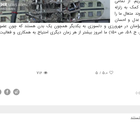
م. از تمامی
کمک به زلزله
ند متعال ما را
 عدل و احسان
«مؤمنان در مهرورزی و دلسوزی به یکدیگر همچون یک بدن هستند که چون عضو
بیمار شود، تمام آن گرفتار بیخوابی و تب گردد». (بحار الانوار، ج ۵۸، ص ۱۵۰) ما امروز بیشتر از هر زمان دیگری احتیاج به همکار
716
5
/
5.0
(0
ستند