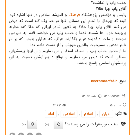
جانب پاپ را نداشت؟
آقای پاپ چرا حالا؟
رئیس و مؤسس پژوهشگاه
فرهنگ
و اندیشه اسلامی در انتها اشاره کرد:
البته که بهرحال با تمام این مسائل، تنها در حد یک گله است که عرض
می کنم آقای پاپ چرا حالا؟ به تعبیر شاعر ایرانی که حالا که: «دارها
برچیده خون ها شسته اند»! و جناب پاپ می خواهند قدم به سرزمین
سوخته و ملت داغدیده عراق بگذارند، عراقی که هزاران یتیمی که بر اثر
ظلم مدعیان مسیحیت والدین خویش را از دست داده اند!
ما از حضور جناب پاپ از منطقه استقبال می نماییم ولی اینها پرسشهایی
منطقی است که عرض می نماییم و توقع داریم ایشان نسبت به این
پرسشهای اساسی پاسخ بدهند.
منبع:
nooremarefat.ir
13:51:05
1399/12/16
1462
5
/
0.0
تگها:
ادیان
,
اسلام
,
اسلامی
,
امام
مطلب نورمعرفت را می پسندید؟
(0)
(0)