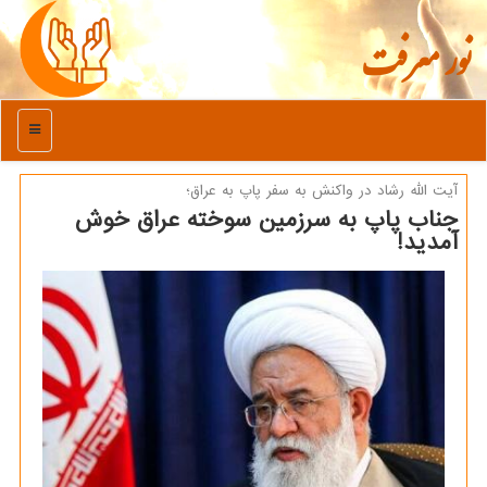
نور معرفت
منو
آیت الله رشاد در واكنش به سفر پاپ به عراق؛
جناب پاپ به سرزمین سوخته عراق خوش
آمدید!