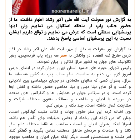
به گزارش نور معرفت آیت الله علی اکبر رشاد اظهار داشت: ما از
حضور جناب پاپ از منطقه استقبال می نماییم ولی اینها
پرسشهایی منطقی است که عرض می نماییم و توقع داریم ایشان
نسبت به این پرسشهای اساسی پاسخ بدهند.
به گزارش نور معرفت به نقل از مهر، آیت الله علی اکبر رشاد در آغاز
درس خارج فقه القضاء در واکنش به
سفر
سه روزه پاپ فرانسیس، رهبر
کاتولیک های جهان به کشور عراق نکاتی را بیان نمودند.
رئیس شورای حوزه های علمیه استان تهران عنوان کرد: در ابتدای درس
امروز لازم می دانم به مناسبت سفر جناب پاپ به کشور همسایه ما
عراق، بعنوان کسی که سالهای متمادی در جریان دیپلماسی بین الادیانی
و گفت و گو های بینا دینی و بینا مذاهبی حضور داشته و نقش ایفا
کرده است، و در سرتاسر جهان در همایش ها و کنفرانس های متعدد
در مراوده با ادیان و مذاهب و مسالک معنوی مختلف شرکت و
مشارکت فعال داشته است، چند نکته را عرض کنم.
وی اضافه کرد: این سفر حاوی جهات و نکات مثبت گوناگونی است،
چنان که می تواند این رخداد از بعضی حیثیات جای تأمل هم باشد.
اصولاً اینکه رهبران ادیان و اصحاب مذاهب به نقاط مختلف عالم سفر
کنند و با مقامات و مردمان مناطق مختلف تماس بگیرند و گفتگو کنند
امر مثبت و مستحسنی است. دیگر اینکه میان ادیان و مذاهب موجود