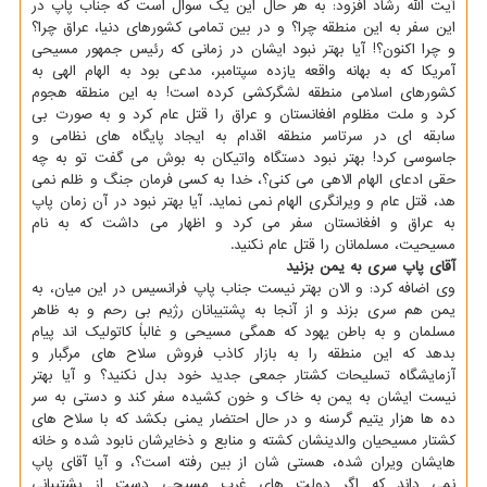
آیت الله رشاد افزود: به هر حال این یک سوال است که جناب پاپ در
این سفر به این منطقه چرا؟ و در بین تمامی کشورهای دنیا، عراق چرا؟
و چرا اکنون؟! آیا بهتر نبود ایشان در زمانی که رئیس جمهور مسیحی
آمریکا که به بهانه واقعه یازده سپتامبر، مدعی بود به الهام الهی به
کشورهای اسلامی منطقه لشگرکشی کرده است! به این منطقه هجوم
کرد و ملت مظلوم افغانستان و عراق را قتل عام کرد و به صورت بی
سابقه ای در سرتاسر منطقه اقدام به ایجاد پایگاه های نظامی و
جاسوسی کرد! بهتر نبود دستگاه واتیکان به بوش می گفت تو به چه
حقی ادعای الهام الاهی می کنی؟، خدا به کسی فرمان جنگ و ظلم نمی
هد، قتل عام و ویرانگری الهام نمی نماید. آیا بهتر نبود در آن زمان پاپ
به عراق و افغانستان سفر می کرد و اظهار می داشت که به نام
مسیحیت، مسلمانان را قتل عام نکنید.
آقای پاپ سری به یمن بزنید
وی اضافه کرد: و الان بهتر نیست جناب پاپ فرانسیس در این میان، به
یمن هم سری بزند و از آنجا به پشتیبانان رژیم بی رحم و به ظاهر
مسلمان و به باطن یهود که همگی مسیحی و غالباً کاتولیک اند پیام
بدهد که این منطقه را به بازار کاذب فروش سلاح های مرگبار و
آزمایشگاه تسلیحات کشتار جمعی جدید خود بدل نکنید؟ و آیا بهتر
نیست ایشان به یمن به خاک و خون کشیده سفر کند و دستی به سر
ده ها هزار یتیم گرسنه و در حال احتضار یمنی بکشد که با سلاح های
کشتار مسیحیان والدینشان کشته و منابع و ذخایرشان نابود شده و خانه
هایشان ویران شده، هستی شان از بین رفته است؟، و آیا آقای پاپ
نمی داند که اگر دولت های غرب مسیحی دست از پشتیبانی