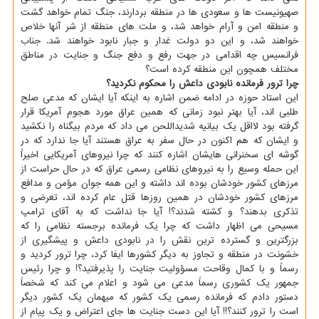
صهیونیست ها و سعودی ها در منطقه بردارند، جنگ تمام خواهد گشت
و منطقه امن و آرام خواهد شد، و ملت های منطقه از شر آنها خلاص
خواهند شد، و این دو دولت غدار و جبار نابود خواهند شد. جناب
فرانسیس چه اقدامی در جهت رفع و دفع جنگ و جنایت در مناطق
مختلف همچون این منطقه کرده است؟
چرا ترور فرمانده نابودی داعش را محکوم نکردید؟
این استاد حوزه در ادامه ضمن اشاره به اینکه آیا ایشان که مدعی صلح
طلبی اند، آیا بهتر نبود زمانی که همین عراق مورد هجوم آمریکا قرار
گرفته بود لااقل یک بیانیه شدیداللحن می داد که مردم بیگناه را نکشید
و ایشان که هم اکنون در حال سفر به عراق هستند آیا جا ندارد که در
گوشه ای سخنرانی هایشان اشاره کنند که چرا نیروهای آمریکایی اخیراً
این حمله وسیع را به نیروهای نظامی رسمی عراق که در حال حراست از
مرزهای کشور خودشان بوده اند داشته و این همه جوان مؤمن و مدافع
مرزهای کشور خودشان در همین روزها قتل عام کرده اند، تعرضی و
تذکری بدهند؟ و کشته شدند؟! آیا جا نداشت که به آقای ترامپ
مسیحی می اظهار داشت که چرا یک فرمانده برجسته نظامی را که
بزرگترین و گسترده ترین نقش را در نابودی داعش و پیشگیری از
خشونت در منطقه و تجاوز به دیگر کشورها ایفا کرد، چرا ترور کردید و
رسماً و با کمال وقاحت مسؤولیت جنایت را پذیرفتید؟! و چرا رئیس
جمهور یک کشوری رسماً مدعی می شود و اعلام می کند که شخصاً
دستور دادم که فرمانده رسمی یک کشور که میهمان یک کشور دیگر
است را ترور کنند؟!! آیا این دست جنایت ها جای اعتراض و یک پیام از