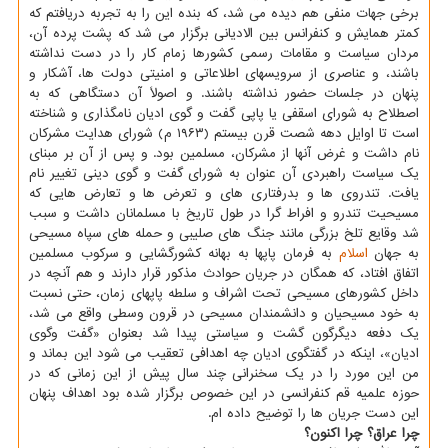
برخی جهات منفی هم دیده می شد، که بنده این را به تجربه دریافتم که
کمتر همایش و کنفرانس بین الادیانی برگزار می شد که پشت پرده آن،
مردان سیاست و مقامات رسمی کشورها زمام کار را در دست نداشته
باشند، و عناصری از سرویسهای اطلاعاتی و امنیتی دولت ها، آشکار و
پنهان در جلسات حضور نداشته باشند. و اصولاً آن دستگاهی که به
اصطلاح به شورای اسقفی یا پاپی گفت و گوی ادیان نامگذاری و شناخته
است تا اوایل دهه شصت قرن بیستم (۱۹۶۳ م) شورای هدایت مشرکان
نام داشت و غرض آنها از مشرکان، مسلمین بود. و پس از آن بر مبنای
یک سیاست راهبردی آن عنوان به شورای گفت و گوی دینی تغییر نام
یافت. تندروی ها و بدرفتاری های و تعرض ها و تعارض هایی که
مسیحیت تندرو و افراط گرا در طول تاریخ با مسلمانان داشت و سبب
شد وقایع تلخ بزرگی مانند جنگ های صلیبی و حمله های سپاه مسیحی
به جهان
اسلام
به فرمان پاپها به بهانه کشورگشایی و سرکوب مسلمین
اتفاق افتاد، که همگان در جریان حوادث مذکور قرار دارند و هم آنچه در
داخل کشورهای مسیحی تحت اشراف و سلطه پاپهای زمان، حتی نسبت
به خود مسیحیان و دانشمندان مسیحی در قرون وسطی واقع می شد،
یک دفعه دیگرگون گشت و سیاستی پیدا شد بعنوان «گفت وگوی
ادیان»، اینکه در گفتگوی ادیان چه اهدافی تعقیب می شود این بماند و
من این مورد را در یک سخنرانی چند سال پیش از این زمانی که در
حوزه علمیه قم کنفرانسی در این خصوص برگزار شده بود اهداف پنهان
این دست جریان ها را توضیح داده ام.
چرا عراق؟ چرا اکنون؟