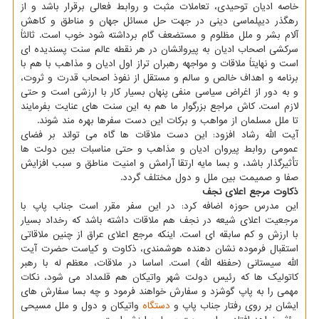
خاصه ادیان توحیدی، تعاملات مثبت و روابط فعالی برقرار باشد و از
رهگذر دیپلماسی دینی در جهت حل مسائل جهان و مناطق و کاهش
آلام بشر و ملل مظلوم و مستضعف گام برداشته شود خوب است. ثالثاً
سرکشی اصحاب ادیان به پیروانشان در هر نقطه عالم سنت پسندیده ای
است و نهایتاً ملاقات و مواجهه رهبران تراز اول ادیان و مذاهب با هم با
برنامه و اهداف خالص و سالم و مستقل از نفوذ اصحاب قدرت و ثروت،
و به دور از اغراض سیاسی منفی پنهان بسیار کار با ارزشی است و حتی
لازم است. کاش مراجع بزرگوار ما هم به این سنت های عنایت بفرمایند
تا ملل مسلمان از مواهب و برکات این دست سفرها بهره مند شوند.
آیت الله رشاد افزود: این دست ملاقات ها گاه می تواند بر فضای
عمومی روابط پیروان ادیان و مذاهب و حتی مناسبات بین دولت ها
تأثیرگذار باشد، و بسا مایه ارتقا آرامش و امنیت مناطق و سبب افزایش
صفا و صمیمت بین ملل و دول مختلف گردد.
ذکاوت مرجع اعلای نجف
این مدرس حوزه اضافه کرد: در این سفر مقرر است جناب پاپ با
مرجعیت اعلای شیعه در نجف هم ملاقات داشته باشد که رخداد بسیار
با ارزش و کم سابقه ای است. اینکه مرجع اعلای عراق از چنین ملاقاتی
استقبال فرموده نشان دهنده هوشمندی، ذکاوت و کیاست حضرت آیت
الله سیستانی (حفظه الله) است. اساسا در ملاقات، معظم له با رهبر
کاتولیک ها که رئیس دولت شهر واتیکان هم قلمداد می شود، نکات
مهمی را به پاپ گوشزد و سفارش خواهند فرمود و چه بسا سفارش های
ایشان بر روی رفتار جناب پاپ و
دستگاه
واتیکان و دول و ملل مسیحی