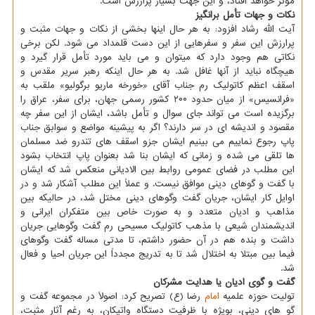
مؤثر خواهد افتاد، و این جهت بسیار پرارزش است.
نکات و جهات تأمل برانگیز
آیت الله رشاد افزود: به هر حال اینها بخشی از نکات و جهات مثبت و
پرارزش این سفر و سفرهایی از این دست قلمداد می شود. لکن برخی
نکاتی هم وجود دارد که میتوان و می باید مورد تأمل قرار گیرد و
هیچگاه نباید از آنها غافل شد. به هر حال اینکه رهبر سریر مقدس و
اسقف اعظم کاتولیک رم جناب آقای «خورخه ماریو برگولیو» ملقب به
«فرانسیس» از میان حدود ۲۰۰ کشور رسمی جهان، برای سفر، عراق را
برگزیده است می تواند جای سوال و تأمل باشد، ایشان از این سفر چه
مقصود و اندیشه ای در سر دارند؟ اگر به پیشینه مواضع و سوابق جناب
پاپ رجوع نماییم می بینیم ایشان جزو اسقف های تندرو ضد مسلمان
ها تلقی می شده و زمانی که ایشان بنا شد بعنوان پاپ انتخاب بشود
این مطلب در فضای عمومی روابط بین الادیانی منعکس شد که ایشان
با گفت و گوهای دینی موافق نیست. و عملاً این مطلب آشکار شد و در
اوایل کار ایشان، جریان گفت وگوهای دینی مختل شد، در حالیکه بین
مذاهب و ادیان متعدد و به صورت خاص بین متفکران ایرانی و
اندیشمندان شیعی با مذهب کاتولیک مسیحی رم گفت وگوهایی جریان
داشت و بنده هم در آن حضور داشتم، تا مدتی مساله گفت وگوهای
فیما بین مبتلا به اختلال شد تا به تدریج مجدداً این جریان احیا و فعال
شد.
گفت و گوی ادیان یا هدایت مشرکان
تولیت حوزه علمیه
امام
رضا (ع) تصریح کرد: اصولاً در مجموعه گفت و
گو های دینی، بویژه با ظرفیت دستگاه واتیکان، به رغم آثار مثبت،