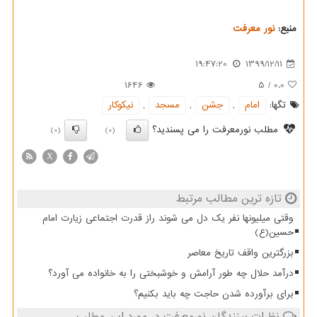
منبع:
نور معرفت
19:47:20
1399/12/11
1646
5
/
0.0
تگها:
امام
,
جشن
,
مسجد
,
نیكوكار
مطلب نورمعرفت را می پسندید؟
(0)
(0)
X
تازه ترین مطالب مرتبط
وقتی میلیونها نفر یک دل می شوند راز قدرت اجتماعی زیارت امام
حسین(ع)
بزرگترین واقف تاریخ معاصر
درآمد حلال چه طور آرامش و خوشبختی را به خانواده می آورد؟
برای برآورده شدن حاجت چه باید بکنیم؟
نظرات بینندگان نورمعرفت در مورد این مطلب