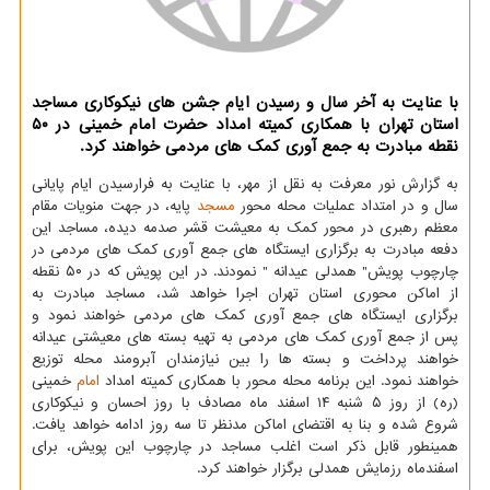
با عنایت به آخر سال و رسیدن ایام جشن های نیکوکاری مساجد
استان تهران با همکاری کمیته امداد حضرت امام خمینی در ۵۰
نقطه مبادرت به جمع آوری کمک های مردمی خواهند کرد.
به گزارش نور معرفت به نقل از مهر، با عنایت به فرارسیدن ایام پایانی
سال و در امتداد عملیات محله محور
مسجد
پایه، در جهت منویات مقام
معظم رهبری در محور کمک به معیشت قشر صدمه دیده، مساجد این
دفعه مبادرت به برگزاری ایستگاه های جمع آوری کمک های مردمی در
چارچوب پویش" همدلی عیدانه " نمودند. در این پویش که در ۵۰ نقطه
از اماکن محوری استان تهران اجرا خواهد شد، مساجد مبادرت به
برگزاری ایستگاه های جمع آوری کمک های مردمی خواهند نمود و
پس از جمع آوری کمک های مردمی به تهیه بسته های معیشتی عیدانه
خواهند پرداخت و بسته ها را بین نیازمندان آبرومند محله توزیع
خواهند نمود. این برنامه محله محور با همکاری کمیته امداد
امام
خمینی
(ره) از روز ۵ شنبه ۱۴ اسفند ماه مصادف با روز احسان و نیکوکاری
شروع شده و بنا به اقتضای اماکن مدنظر تا سه روز ادامه خواهد یافت.
همینطور قابل ذکر است اغلب مساجد در چارچوب این پویش، برای
اسفندماه رزمایش همدلی برگزار خواهند کرد.