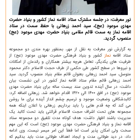
نور معرفت: در جلسه مشترک ستاد اقامه نماز کشور و بنیاد حضرت
مهدی موعود (عج)، سید احمد زرهانی با حفظ سمت در ستاد
اقامه نماز به سمت قائم مقامی بنیاد حضرت مهدی موعود (عج)
منصوب گردید.
به گزارش نور معرفت به نقل از مهر، بمنظور بهره مندی دو مجموعه
ستاد اقامه
نماز
کشور و بنیاد فرهنگی حضرت مهدی موعود (عج) از
ظرفیت های یکدیگر، تعامل هرچه بیشتر همکاران و راندمان از امکانات
و نیروها در سطح کشور طی حکمی از طرف حجت الاسلام دکتر محمود
متوسل، سید احمد زرهانی بعنوان قائم مقام بنیاد منصوب گردید. سید
احمد زرهانی قائم مقام ستاد اقامه نماز کشور در این نشست بیان
داشت: در سال آینده تدوین سند بیست ساله برای بنیاد حضرت مهدی
موعود (عج) در افق ۱۴۰۰ الی ۱۴۲۰ اقدام خواهد شد. زرهانی اضافه کرد:
کالبدشکافی وضعیت موجود و ترسیم چشم انداز آینده برای ما روشن
می کند که چه قدم هایی را باید برداریم. زرهانی با اعلان اینکه همه
مجموعه های تحت اشراف حجت الاسلام قرائتی باید تحت کالبد یک
مدیریت باشند اظهار داشت: هدف کوتاه مدت تلفیق دو مجموعه ستاد
اقامه نماز و بنیاد فرهنگی حضرت مهدی موعود (عج) است که این مهم
سخت ولی امکان پذیر است اما فعلاً این امر میسر نیست. وی ادامه
داد: در دید طولانی مدت و ایجاد اهداف طولانی مدت باید بدانیم که