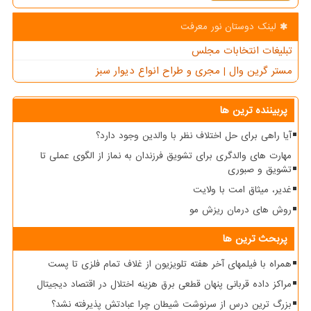
لینک دوستان نور معرفت
تبلیغات انتخابات مجلس
مستر گرین وال | مجری و طراح انواع دیوار سبز
پربیننده ترین ها
آیا راهی برای حل اختلاف نظر با والدین وجود دارد؟
مهارت های والدگری برای تشویق فرزندان به نماز از الگوی عملی تا
تشویق و صبوری
غدیر، میثاق امت با ولایت
روش های درمان ریزش مو
پربحث ترین ها
همراه با فیلمهای آخر هفته تلویزیون از غلاف تمام فلزی تا پست
مراکز داده قربانی پنهان قطعی برق هزینه اختلال در اقتصاد دیجیتال
بزرگ ترین درس از سرنوشت شیطان چرا عبادتش پذیرفته نشد؟