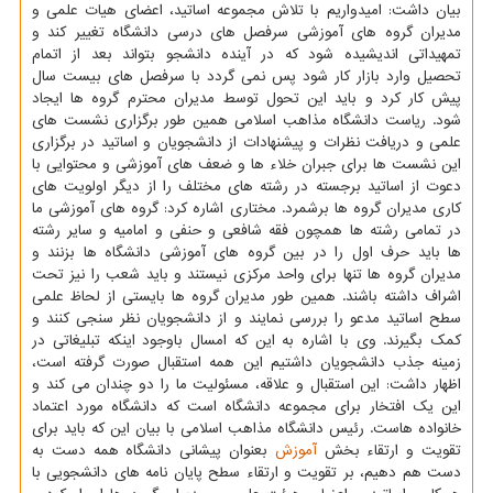
بیان داشت: امیدواریم با تلاش مجموعه اساتید، اعضای هیات علمی و
مدیران گروه های آموزشی سرفصل های درسی دانشگاه تغییر كند و
تمهیداتی اندیشیده شود كه در آینده دانشجو بتواند بعد از اتمام
تحصیل وارد بازار كار شود پس نمی گردد با سرفصل های بیست سال
پیش كار كرد و باید این تحول توسط مدیران محترم گروه ها ایجاد
شود. ریاست دانشگاه مذاهب اسلامی همین طور برگزاری نشست های
علمی و دریافت نظرات و پیشنهادات از دانشجویان و اساتید در برگزاری
این نشست ها برای جبران خلاء ها و ضعف های آموزشی و محتوایی با
دعوت از اساتید برجسته در رشته های مختلف را از دیگر اولویت های
كاری مدیران گروه ها برشمرد. مختاری اشاره كرد: گروه های آموزشی ما
در تمامی رشته ها همچون فقه شافعی و حنفی و امامیه و سایر رشته
ها باید حرف اول را در بین گروه های آموزشی دانشگاه ها بزنند و
مدیران گروه ها تنها برای واحد مركزی نیستند و باید شعب را نیز تحت
اشراف داشته باشند. همین طور مدیران گروه ها بایستی از لحاظ علمی
سطح اساتید مدعو را بررسی نمایند و از دانشجویان نظر سنجی كنند و
كمك بگیرند. وی با اشاره به این كه امسال باوجود اینكه تبلیغاتی در
زمینه جذب دانشجویان داشتیم این همه استقبال صورت گرفته است،
اظهار داشت: این استقبال و علاقه، مسئولیت ما را دو چندان می كند و
این یك افتخار برای مجموعه دانشگاه است كه دانشگاه مورد اعتماد
خانواده هاست. رئیس دانشگاه مذاهب اسلامی با بیان این كه باید برای
تقویت و ارتقاء بخش
آموزش
بعنوان پیشانی دانشگاه همه دست به
دست هم دهیم، بر تقویت و ارتقاء سطح پایان نامه های دانشجویی با