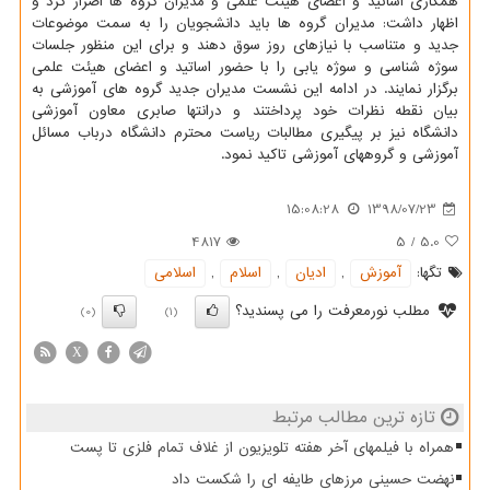
همكاری اساتید و اعضای هیئت علمی و مدیران گروه ها اصرار كرد و
اظهار داشت: مدیران گروه ها باید دانشجویان را به سمت موضوعات
جدید و متناسب با نیازهای روز سوق دهند و برای این منظور جلسات
سوژه شناسی و سوژه یابی را با حضور اساتید و اعضای هیئت علمی
برگزار نمایند. در ادامه این نشست مدیران جدید گروه های آموزشی به
بیان نقطه نظرات خود پرداختند و درانتها صابری معاون آموزشی
دانشگاه نیز بر پیگیری مطالبات ریاست محترم دانشگاه درباب مسائل
آموزشی و گروههای آموزشی تاكید نمود.
15:08:28
1398/07/23
4817
5
/
5.0
تگها:
آموزش
,
ادیان
,
اسلام
,
اسلامی
مطلب نورمعرفت را می پسندید؟
(0)
(1)
X
تازه ترین مطالب مرتبط
همراه با فیلمهای آخر هفته تلویزیون از غلاف تمام فلزی تا پست
نهضت حسینی مرزهای طایفه ای را شکست داد