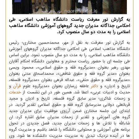
به گزارش نور معرفت ریاست دانشگاه مذاهب اسلامی، طی
احكامی جداگانه مدیران جدید گروه‎های آموزشی دانشگاه مذاهب
اسلامی را به مدت دو سال منصوب كرد.
به گزارش نور معرفت به نقل از مهر، محمدحسین مختاری؛ رئیس
دانشگاه مذاهب اسلامی طی احكامی جداگانه مدیران گروه‎های آموزشی
دانشگاه مذاهب اسلامی، را به مدت دو سال منصوب نمود. براین اساس
طی جلسه ای با حضور ریاست محترم و معاونین دانشگاه احكام آقایان
مهدی رهبر بعنوان «مدیرگروه فقه و حقوق اسلامی»، محمود ویسی
بعنوان «مدیر گروه فقه و حقوق شافعی»، محمداسحاق مدنی بعنوان
«مدیرگروه فقه و حقوق حنفی»، عبداله فرهی بعنوان «مدیرگروه فلسفه،
تاریخ و ادیان» و
دكتر
عاطفه زرسازان بعنوان «مدیرگروه علوم
قرآن
و
حدیث و ادبیات عربی» اعطا شد. همین طور در این نشست از
خدمات
و زحمات شاكری؛ مدیر سابق گروه فلسفه، تاریخ و ادیان و مجید
قربانعلی دولابی مدیرسابق گروه فقه و حقوق اسلامی تقدیر گردید. در
ابتدای این جلسه مختاری ضمن آرزوی موفقیت برای مدیران جدید
گروه های آموزشی و تقدیر از زحمات مدیران سابق اشاره كرد: ان
شاءالله با تلاش ها و زحمات مدیران جدید، فصل جدیدی در تحول
برنامه های آموزشی و محتوایی دانشگاه را شاهد باشیم و مدیریت گروه
ها در آینده نزدیك تبدیل به مدیریت مدیریت دانشكده ها شود. وی