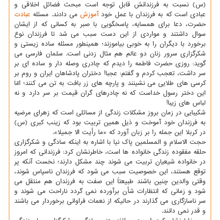
(س) نسبت به فرزندانش قابل توجه است مبحث فضائل اخلاقی و
عبادی است که به فرزندان با عمل خود
آموزش
می دادند. مسئله
عبادت
حضرت، دعا برای همسایه، پاسخگویی با صبر به کسانی که از ایشان
سوال داشتند و مواردی از این دست سبب می شد تا فرزندان نوع
برخورد با دیگران را به خوبی بیاموزند؛ همینطور مسئله ساده زیستی و
شکرگزاری سرور زنان دو عالم هم مثال زدنی است. سلمان فارسی می
گوید: روزی حضرت فاطمه را دیدم که چادری وصله دار و ساده ای بر
سر داشت، تعجب کردم و گفتم: عجبا! دختران پادشاهان ایران و روم بر
کرسی های طلایی می نشینند و پارچه های زر بافت به تن می کنند؛ امّا
این دختر رسول خداست که نه چادرهای گران قیمت بر سر دارد و نه
لباس های زیبا!
شکیبایی در زمان بروز مشکلات زندگی از مسائلی است که زهرای مرضیه
به فرزندان خود آموخت و ذیل همین تربیت بود که زینب کبری (س)
در کربلا این جمله را بر زبان آورد که «ما رأیت الا جمیلا».
حجت الاسلام و المسلمین پاک نیا با اشاره به اینکه سادگی و شکرگزاری
حلقه مفقوده زندگی خانواده ها است، خاطرنشان کرد: فرزندانی که امروز
در خانواده شیعیان تربیت می شوند چند مشکل دارند؛ نخست آنکه پر
توقع هستند، این خصوصیت سبب می شود که فرزندان ناسپاس شوند،
وقتی والدین چنین باشند طبیعتاً این صفت به فرزندان هم منتقل می
شود و زمانی که انتظارات شأن برآورده نمی گردد ناراحت می شوند و
سر ناسازگاری می گذارند در حالیکه از نعمات فراوانی برخوردار می باشند
و قدر نمی دانند.