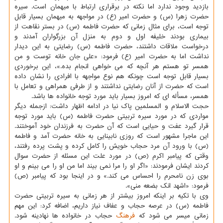
بازدید وجود ندارد اما نکته در برقراری ارتباط با میهمان است. سیره
حضرت زهرا (س) و حضرت امیر (ع) در مواجهه به میهمان بسیار قابل
توجه است، برای مثال زمانی که حضرت فاطمه (س) در بستر نقاهت از
بیماری بودند خلیفه اول و دوم به منزل آن بزرگواران آمدند و
درخواست ملاقات داشتند، حضرت فاطمه (س) رضایتی به این دیدار
نداشت اما به حضرت امیر (ع) فرمود: «علی جان خانه توست و من
همسر تو هستم هر آنچه که می خواهی انجام بده.»، این برخوردی
بسیار قابل توجه است چونکه هم نوع مواجهه با افرادی را نشان داده
است که حضرت از آنان رضایتی نداشتند و از طرفی همراهی و تعامل با
همسر، مسأله ای که امروز بسیار باید مورد توجه خانواده ها باشد.
حجت الاسلام و المسلمین پاک نیا در ادامه اظهار داشت: ازجمله دیگر
مواردی که در مورد سیره تربیتی حضرت فاطمه (س) باید مورد توجه
قرار گیرد عفت و حیایی است که آن حضرت به فرزندان خود آموختند.
این ماجرا مشهور است که روزی نابینایی به خانه حضرت آمد و فاطمه
(س) با ورود آن مرد حجاب خویش را کامل کرده و پشت پرده رفتند،
وقتی که پیامبر اکرم (ص) در مورد علت این مسئله از حضرت سوال
کردند ایشان فرمودند: «اگر او را مرا نمی بیند اما من او را می بینم و او
بوی زن نامحرم را احساس می کند.» و در اینجا بود که پیامبر (ص)
فرمود: «اشهد انک بضعه منی».
وی با تکیه بر اینکه امروز بیشتر از هر زمانی به سیره تربیتی حضرت
فاطمه (س) در عرصه حجاب و عفاف نیاز داریم، اضافه کرد: این مهم
زمانی میسر می شود که
فرهنگ
حجاب در خانواده ها نهادینه شود.