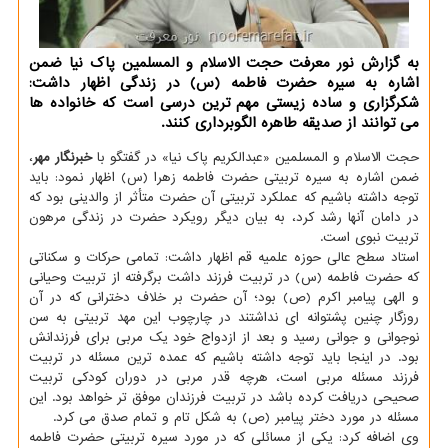
به گزارش نور معرفت حجت الاسلام و المسلمین پاک نیا ضمن
اشاره به سیره حضرت فاطمه (س) در زندگی اظهار داشت:
شکرگزاری و ساده زیستی مهم ترین درسی است که خانواده ها
می توانند از صدیقه طاهره الگوبرداری کنند.
حجت الاسلام و المسلمین «عبدالکریم پاک نیا» در گفتگو با
خبرنگار مهر
،
ضمن اشاره به سیره تربیتی حضرت فاطمه زهرا (س) اظهار نمود: باید
توجه داشته باشیم که عملکرد تربیتی آن حضرت متأثر از والدینی بود که
در دامان آنها رشد کرد، به بیان دیگر رویکرد حضرت در زندگی مرهون
تربیت نبوی است.
استاد سطح عالی حوزه علمیه قم اظهار داشت: تمامی حرکات و سکناتی
که حضرت فاطمه (س) در تربیت فرزند داشت برگرفته از تربیت وحیانی
و الهی پیامبر اکرم (ص) بود؛ آن حضرت بر خلاف دخترانی که در آن
روزگار چنین پشتوانه ای نداشتند در چارچوب این مهد تربیتی به سن
نوجوانی و جوانی رسید و بعد از ازدواج خود یک مربی برای فرزندانش
بود. در اینجا باید توجه داشته باشیم که عمده ترین مسئله در تربیت
فرزند مسئله مربی است، هرچه قدر مربی در دوران کودکی تربیت
صحیحی دریافت کرده باشد در تربیت فرزندان موفق تر خواهد بود. این
مسئله در مورد دختر پیامبر (ص) به شکل تام و تمام صدق می کرد.
وی اضافه کرد: یکی از مسائلی که در مورد سیره تربیتی حضرت فاطمه