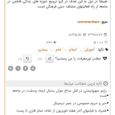
طبیعتاً در نیل به این هدف در گرو ترویج آموزه های زندگی فاطمی در
جامعه از راه فعالیتهای مختلف دینی فرهنگی است.
منبع:
nooremarefat.ir
18:35:15
1399/10/27
1261
5
/
0.0
تگها:
آموزش
,
اسلام
,
امام
,
بیماری
مطلب نورمعرفت را می پسندید؟
(0)
(0)
X
تازه ترین مطالب مرتبط
رژیم صهیونیستی در قتل مداح جوان بدنبال ایجاد وحشت در جامعه
است
خبر و حریم خصوصی در عصر دیجیتال
همراه با فیلمهای آخر هفته تلویزیون از غلاف تمام فلزی تا پست