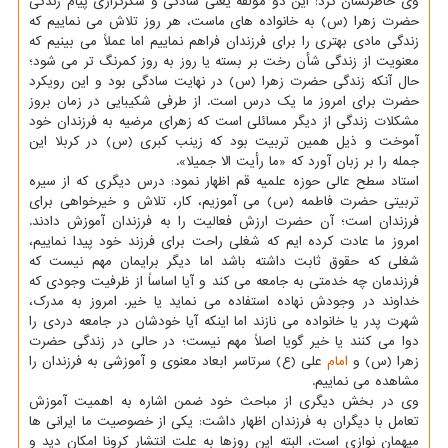
وی خاطرنشان کرد: این دو مؤلفه یعنی سادگی و شکرگزاری پیام زندگی
حضرت زهرا (س) به خانواده های ماست، هر روز تلاش می نماییم که
زندگی مادی بهتری را برای فرزندان فراهم نماییم اما عملاً می بینیم که
معنویت از زندگی شأن رخت بر بسته یا روز به روز کمرنگ تر می شود؛
حال آنکه زندگی حضرت زهرا (س) در نهایت سادگی بود و این رویکرد
حضرت برای امروز ما یک درس است. از طرفی شکیبایی در زمان بروز
مشکلات زندگی از دیگر مسائلی است که زهرای مرضیه به فرزندان خود
آموخت و ذیل همین تربیت بود که زینب کبری (س) در کربلا این
جمله را بر زبان آورد که «ما رأیت الا جمیلا».
استاد سطح عالی حوزه علمیه قم اظهار نمود: درس دیگری که از سیره
تربیتی حضرت فاطمه (س) می آموزیم، کار، تلاش و خیرخواهی برای
فرزندان است؛ آن حضرت ارزش فعالیت را به فرزندان آموزش دادند.
امروز ما عادت کرده ایم که شغلی راحت برای فرزند خود پیدا نماییم،
شغلی که حقوق ثابت داشته باشد اما دیگر برایمان مهم نیست که
فرزندمان چه خدمتی به جامعه می کند و آیا اساساً از ظرفیت وجودی که
خداوند در وجودش نهاده استفاده می نماید یا خیر. امروز به مدرک،
شهرت پدر یا خانواده می نازند اما اینکه آیا خودشان در جامعه دردی را
دوا می کنند یا خیر گویا اصلاً مهم نیست؛ در حالی در زندگی حضرت
زهرا (س) و
امام
علی (ع) سرتاسر ابعاد معنوی و آموزشی به فرزندان را
مشاهده می نماییم.
وی در بخش دیگری از مباحث خود ضمن اشاره به اهمیت آموزش
تعامل با دیگران به فرزندان اظهار داشت: یکی از خصوصیت ما ایرانی ها
میهمان نوازی است، البته این روزها به علت انتشار کرونا امکان دید و