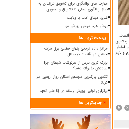
مهارت های والدگری برای تشویق فرزندان به
نماز از الگوی عملی تا تشویق و صبوری
غدیر، میثاق امت با ولایت
روش های درمان ریزش مو
پربحث ترین ها
پیشوای
 امامان
مراکز داده قربانی پنهان قطعی برق هزینه
 و لازم
اختلال در اقتصاد دیجیتال
بزرگ ترین درس از سرنوشت شیطان چرا
عبادتش پذیرفته نشد؟
تکمیل بزرگترین مجتمع اسکان زوار اربعین در
کربلا
برگزاری اولین پویش رسانه ای إنا علی العهد
جدیدترین ها
X