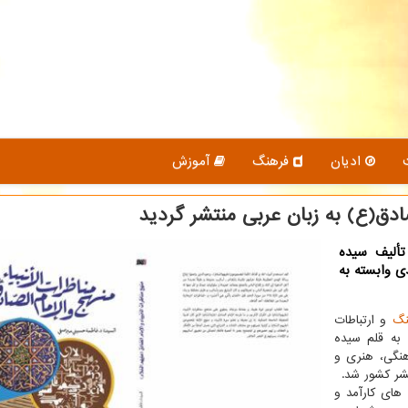
ادیان
فرهنگ
آموزش
صادق(ع) به زبان عربی منتشر گردید
تألیف سیده
 وابسته به
نگ
و ارتباطات
» به قلم سیده
نگی، هنری و
نشر کشور شد.
های کارآمد و