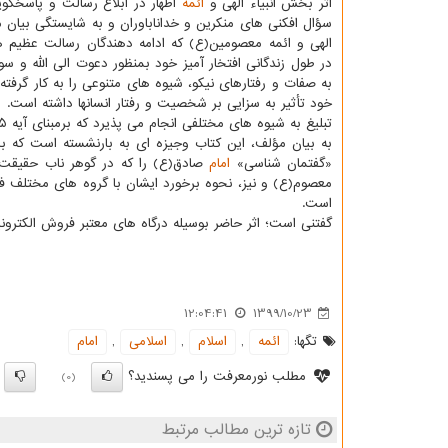
اثر بخش انبیاء الهی و
ائمه
اطهار در ابلاغ رسالت و پاسخگوی
سؤال افکنی های منکرین و خداناباوران و به شایستگی بیان می
الهی و ائمه معصومین(ع) که ادامه دهندگان رسالت عظیم 
در طول زندگانی افتخار آمیز خود بمنظور دعوت الی الله و سوق
به صفات و رفتارهای نیکو، شیوه های متنوعی را به کار گرفته 
خود تأثیر به سزایی بر شخصیت و رفتار انسانها داشته است.
تبلیغ به شیوه های مختلفی انجام می پذیرد که برمبنای آیه ۱۲۵ سوره نحل، «جدال أحسن» و «مناظرات برهانی به دور از مغالطه» یکی از انواع آنست.
به بیان مؤلف، این کتاب وجیزه ای به بارنشسته است که با
«گفتمان شناسی»
امام
صادق(ع) را که در گوهر ناب حقیقت یا
معصوم(ع) و نیز، نحوه برخورد ایشان با گروه های مختلف فکر
است.
گفتنی است؛ اثر حاضر بوسیله درگاه های معتبر فروش الکتر
12:04:41
1399/10/23
تگها:
ائمه
,
اسلام
,
اسلامی
,
امام
مطلب نورمعرفت را می پسندید؟
(0)
تازه ترین مطالب مرتبط