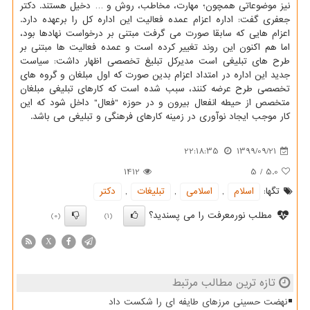
نیز موضوعاتی همچون؛ مهارت، مخاطب، روش و … دخیل هستند. دکتر
جعفری گفت: اداره اعزام عمده فعالیت این اداره کل را برعهده دارد.
اعزام هایی که سابقا صورت می گرفت مبتنی بر درخواست نهادها بود،
اما هم اکنون این روند تغییر کرده است و عمده فعالیت ها مبتنی بر
طرح های تبلیغی است مدیرکل تبلیغ تخصصی اظهار داشت: سیاست
جدید این اداره در امتداد اعزام بدین صورت که اول مبلغان و گروه های
تخصصی طرح عرضه کنند، سبب شده است که کارهای تبلیغی مبلغان
متخصص از حیطه انفعال بیرون و در حوزه "فعال" داخل شود که این
کار موجب ایجاد نوآوری در زمینه کارهای فرهنگی و تبلیغی می باشد.
22:18:35
1399/09/21
1412
5
/
5.0
تگها:
اسلام
,
اسلامی
,
تبلیغات
,
دكتر
مطلب نورمعرفت را می پسندید؟
(0)
(1)
X
تازه ترین مطالب مرتبط
نهضت حسینی مرزهای طایفه ای را شکست داد