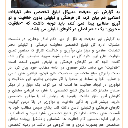
به گزارش نور معرفت مدیرکل تبلیغ تخصصی دفتر تبلیغات
اسلامی قم بیان کرد: کار فرهنگی و تبلیغی بدون خلاقیت و نو
آوری معنایی پیدا نمی کند، باید توجه داشت که ˮخلاقیت
محوریˮ یک عنصر اصلی در کارهای تبلیغی می باشد.
به گزارش نور معرفت به نقل از مهر، دکتر اباذر جعفری در نشست
مشترک اداره کل تبلیغ تخصصی معاونت فرهنگی و تبلیغی دفتر
تبلیغات اسلامی و مرکز ملی نوآوری و خلاقیت اشراق که بمنظور تبیین
ظرفیت های این اداره کل در سالن شهید سپهبد سلیمانی برگزار شد،
گفت: آنچه که در کارهای فرهنگی و تبلیغی تعیین کننده است
"خلاقیت" می باشد. دکتر جعفری در ادامه مطالب خود بیان کرد: در
بحث پذیرش مبلغ متخصص، صلاحیت های فردی، توانایی های علمی
و عملی، تقوا و تسلط بر محتوا را اگر مفروض بدانیم، این خلاقیت و
نوآوری در ایجاد فعالیت ها است که می تواند یک مبلغ را از دیگر
مبلغان متمایز کند. مدیرکل تبلیغ تخصصی با اشاره به ارزیابی مبلغان و
کارهای آنان اظهار داشت: باتوجه به ارتباطی که با مبلغان متخصص
داریم، بیشتر آنان به تأثیر خلاقیت و نوآوری در بالا بردن کیفیت
کارهای فرهنگی و تبلیغی اذعان داشته اند. ایشان سپس مطالب خود به
قسمت های مختلف اداره کل تبلیغ تخصصی اشاره نمود و اضافه کرد:
در این اداره نخستین گام فعالیت ها؛ شناسایی و تشکیل پرونده مبلغان
متخصص هم بصورت فردی و هم گروهی می باشد. در زمینه تخصص