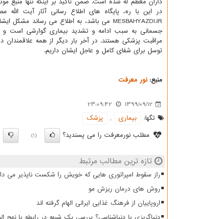
داران معظم له شده است. ضمن تاکید بر اینکه تنها منبع مو
در این با ره، پایگاه های اطلاع رسانی آثار آیت الله م
MESBAHYAZDI.IR می باشد، به اطلاع می رساند مشکل
جسمانی به سبب ادامه و تشدید بیماری گوارشی است و 
مراقبت پزشکی هستند. در آخر بار دیگر از همه علاقمندان 
توسل برای شفای کامل و عاجل ایشان داریم.
منبع:
نور معرفت
23:09:42
1399/09/12
تگها:
بیماری
,
پزشك
مطلب نورمعرفت را می پسندید؟
)
(1)
تازه ترین مطالب مرتبط
راز سقوط امپراتوری هایی که خویش را شکست ناپذیر می دان
روش های درمان ریزش مو
اروپاییان از فرهنگ غذایی ایرانی الهام گرفته اند
دنیاگریزی یا دنیاشناسی؟ بررسی یک شبهه در رابطه با نهج البل