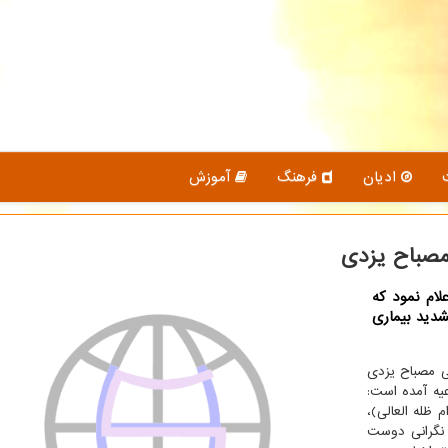
ادیان
فرهنگ
آموزش
مصباح یزدی
لام نمود كه
دید بیماری
قی مصباح یزدی
عیه آمده است:
 ظله العالی)،
ب نگرانی دوست