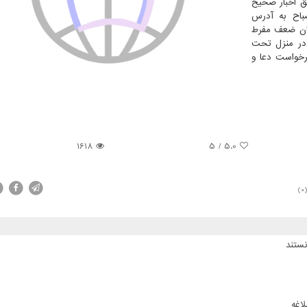
ثق اخبار صحیح
صباح به آدرس
 ایشان ضعف مفرط
در منزل تحت
درخواست دعا و
1618
5
/
5.0
(0
ستند
اغه