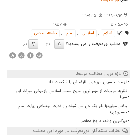
منبع:
نور معرفت
13:04:15
1399/08/17
1857
5
/
5.0
تگها:
اسلام
,
اسلامی
,
امام
,
جامعه اسلامی
مطلب نورمعرفت را می پسندید؟
(0)
(1)
X
تازه ترین مطالب مرتبط
نهضت حسینی مرزهای طایفه ای را شکست داد
نظریه موجهات از مهم ترین نتایج منطق اسلامی بازخوانی میراث ابن
سینا
وقتی میلیونها نفر یک دل می شوند راز قدرت اجتماعی زیارت امام
حسین(ع)
بزرگترین واقف تاریخ معاصر
نظرات بینندگان نورمعرفت در مورد این مطلب