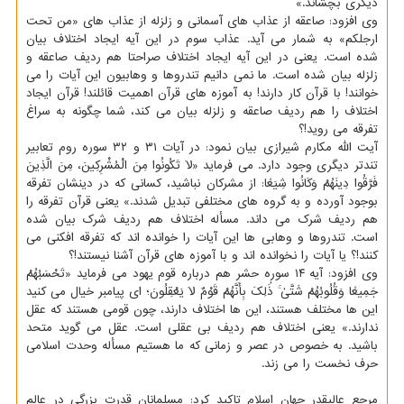
دیگری بچشاند.»
وی افزود: صاعقه از عذاب های آسمانی و زلزله از عذاب های «من تحت
ارجلکم» به شمار می آید. عذاب سوم در این آیه ایجاد اختلاف بیان
شده است. یعنی در این آیه ایجاد اختلاف صراحتا هم ردیف صاعقه و
زلزله بیان شده است. ما نمی دانیم تندروها و وهابیون این آیات را می
خوانند! با قرآن کار دارند! به آموزه های قرآن اهمیت قائلند! قرآن ایجاد
اختلاف را هم ردیف صاعقه و زلزله بیان می کند، شما چگونه به سراغ
تفرقه می روید!؟
آیت الله مکارم شیرازی بیان نمود: در آیات ۳۱ و ۳۲ سوره روم تعابیر
تندتر دیگری وجود دارد. می فرماید «لَا تَکُونُوا مِنَ الْمُشْرِکِینَ، مِنَ الَّذِینَ
فَرَّقُوا دِینَهُمْ وَکَانُوا شِیَعًا: از مشرکان نباشید، کسانی که در دینشان تفرقه
بوجود آورده و به گروه های مختلفی تبدیل شدند.» یعنی قرآن تفرقه را
هم ردیف شرک می داند. مسأله اختلاف هم ردیف شرک بیان شده
است. تندروها و وهابی ها این آیات را خوانده اند که تفرقه افکنی می
کنند!؟ یا آیات را نخوانده اند و با آموزه های قرآن آشنا نیستند!؟
وی افزود: آیه ۱۴ سوره حشر هم درباره قوم یهود می فرماید «تَحْسَبُهُمْ
جَمِیعًا وَقُلُوبُهُمْ شَتَّیٰ ۚ ذَٰلِکَ بِأَنَّهُمْ قَوْمٌ لَا یَعْقِلُونَ؛ ای پیامبر خیال می کنید
این ها مختلف هستند، این ها اختلاف دارند، چون قومی هستند که عقل
ندارند.» یعنی اختلاف هم ردیف بی عقلی است. عقل می گوید متحد
باشید. به خصوص در عصر و زمانی که ما هستیم مسأله وحدت اسلامی
حرف نخست را می زند.
مرجع عالیقدر جهان اسلام تاکید کرد: مسلمانان قدرت بزرگی در عالم