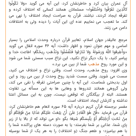
آل عمران بیان کرد و خاطرنشان کرد: این آیه می گوید «وَلَا تَکُونُوا
کَالَّذِینَ تَفَرَّقُوا وَاخْتَلَفُوا»؛ مسلمانان همانند کسانی که اختلاف کرده و
تفرقه ایجاد کردند، نباشند. قرآن به صراحت ایجاد اختلاف را نهی می
کند. ما تعجب می نماییم عده ای این آیات را دیده ولی به اختلافات
دامن می زنند.
مرجع عالیقدر جهان اسلام، تعابیر قرآن درباره وحدت اسلامی را بسیار
اساسی و مهم عنوان نمود و اظهار داشت: آیه ۴۶ سوره انفال می گوید
«وَأَطِیعُوا اللَّهَ وَرَسُولَهُ وَلَا تَنَازَعُوا فَتَفْشَلُوا وَتَذْهَبَ رِیحُکُمْ؛ اطاعت خدا و
پیامبر کنید، با یک دیگر نزاع نکنید، این نزاع سبب سستی شما می شود
و این مورد روح
مذهب
شما از بین می برد.»
وی افزود: روح مذهب، وحدت است. وقتی نزاع و اختلاف می کنید،
سست می شوید. وقتی سست شدید روح وحدت از بین می رود و این
اول بدبختی شماست. این آیه با چنین صراحتی تفرقه را نفی می کند،
ولی گروهی همانند تندروها و وهابی ها به این مسأله بی تفاوت
هستند. البته از بیگانگان که توقعی نیست، چون به این مسائل اعتنا
نداشته و کارشان ایجاد اختلاف است.
مفسر برجسته قرآن کریم درباره آیه ۶۵ سوره انعام هم خاطرنشان کرد:
قرآن می فرماید «قُلْ هُوَ الْقَادِرُ عَلَیٰ أَنْ یَبْعَثَ عَلَیْکُمْ عَذَابًا مِنْ فَوْقِکُمْ أَوْ
مِنْ تَحْتِ أَرْجُلِکُمْ أَوْ یَلْبِسَکُمْ شِیَعًا: بگو «او می تواند که از بالا یا از زیر
پای شما، عذابی بر شما بفرستد؛ یا به صورت دسته های پراکنده شما را
با هم بیامیزد؛ و طعم جنگ (و اختلاف) را به هر یک از شما بوسیله