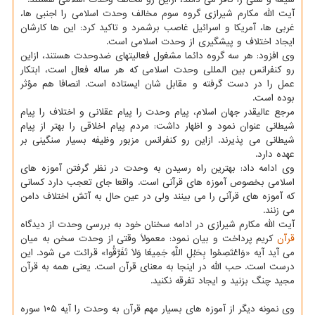
آیت الله مکارم شیرازی گروه سوم مخالف وحدت اسلامی را اجنبی ها،
غربی ها، آمریکا و اسرائیل غاصب برشمرد و تاکید کرد: این ها کارشان
ایجاد اختلاف و پیشگیری از وحدت اسلامی است.
وی افزود: هر سه گروه دائما مشغول فعالیتهای ضدوحدت هستند، ازاین
رو کنفرانس بین المللی وحدت اسلامی که هر ساله فعال است، ابتکار
عمل را در دست گرفته و مقابل شان ایستاده است. انصافا هم مؤثر
بوده است.
مرجع عالیقدر جهان اسلام، پیام وحدت را پیام عقلانی و اختلاف را پیام
شیطانی عنوان نمود و اظهار داشت: مردم پیام اخلاقی را بهتر از پیام
شیطانی می پذیرند. ازاین رو کنفرانس مزبور وظیفه بسیار سنگینی بر
عهده دارد.
وی ادامه داد: بهترین راه رسیدن به وحدت در نظر گرفتن آموزه های
اسلامی بخصوص آموزه های قرآنی است. واقعا جای تعجب دارد کسانی
که آموزه های قرآنی را می بینند ولی در عین حال به آتش اختلاف دامن
می زنند.
آیت الله مکارم شیرازی در ادامه سخنان خود به بررسی وحدت از دیدگاه
قرآن
کریم پرداخت و بیان نمود: معمولاً وقتی از وحدت سخن به میان
می آید آیه «وَاعْتَصِمُوا بِحَبْلِ اللَّهِ جَمِیعًا وَلَا تَفَرَّقُوا» قرائت می شود. این
درست است. حب الله در اینجا به معنای قرآن است. یعنی همه به قرآن
مجید چنگ بزنید و ایجاد تفرقه نکنید.
وی نمونه دیگر از آموزه های بسیار مهم قرآن به وحدت را آیه ۱۰۵ سوره