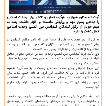
آیت الله مكارم شیرازی، هرگونه تلاش و تلاش برای وحدت اسلامی
را عبادتی بسیار مهم و پرارزش دانست و اظهار داشت: بنده به
سهم خودم از برگزار كنندگان كنفرانس بین المللی وحدت اسلامی
كمال تشكر را دارم.
به گزارش نور معرفت به نقل از ایسنا، آیت الله ناصر مکارم شیرازی در
پیام تصویری به این کنفرانس، برگزاری کنفرانس بین المللی وحدت
اسلامی را از افتخارات و ابتکارات بسیار مهم دانست.
وی تاکید کرد: کنفرانس بین المللی وحدت اسلامی حرکتی مهم در مقابل
افراد ضدوحدت است که قیام کرده و پیام های وحدت آفرین را به جهان
اسلام
منعکس می کند.
این مرجع عالیقدر جهان اسلام، مخالفان وحدت را به سه گروه تقسیم
کرد و با تاکید بر این که فعالیت این گروه ها باید خنثی شود، بیان
داشت: گروه نخست، تندروهایی هستند که همیشه بر آتش اختلافات
دامن می زنند. این تندروها در مذاهب مختلف وجود دارند. باید جلوی
آنها ایستاد.
آیت الله مکارم شیرازی دومین گروه مخالف وحدت را وهابیون دانست
و خاطرنشان کرد: این ها تنها خودشان را مسلمان دانسته و بقیه شامل
شیعه و سنی را کافر می دانند، ازاین رو مخالف وحدت اسلامی هستند.