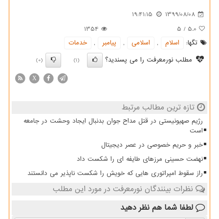
19:41:15
1399/08/08
1354
5
/
5.0
تگها:
اسلام
,
اسلامی
,
پیامبر
,
خدمات
مطلب نورمعرفت را می پسندید؟
(0)
(1)
X
تازه ترین مطالب مرتبط
رژیم صهیونیستی در قتل مداح جوان بدنبال ایجاد وحشت در جامعه
است
خبر و حریم خصوصی در عصر دیجیتال
نهضت حسینی مرزهای طایفه ای را شکست داد
راز سقوط امپراتوری هایی که خویش را شکست ناپذیر می دانستند
نظرات بینندگان نورمعرفت در مورد این مطلب
لطفا شما هم
نظر دهید