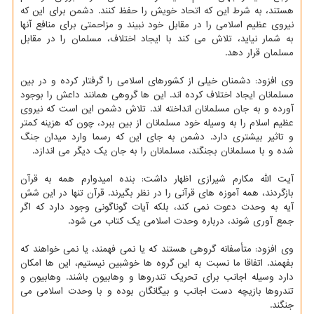
هستند، به شرط این که اتحاد خویش را حفظ کنند. دشمن برای این که
نیروی عظیم اسلامی را در مقابل خود نبیند و مزاحمتی برای منافع آنها
به شمار نیاید، تلاش می کند با ایجاد اختلاف، مسلمان را در مقابل
مسلمان قرار دهد.
وی افزود: دشمنان خیلی از کشورهای اسلامی را گرفتار کرده و در بین
مسلمانان ایجاد اختلاف کرده اند. این ها گروهی همانند داعش را بوجود
آورده و به جان مسلمانان انداخته اند. تلاش دشمن این است که نیروی
عظیم اسلام را به وسیله خود مسلمانان از بین ببرد، چون که هزینه کمتر
و تاثیر بیشتری دارد. دشمن به جای این که رسما وارد میدان جنگ
شده و با مسلمانان بجنگند، مسلمانان را به جان یک دیگر می اندازد.
آیت الله مکارم شیرازی اظهار داشت: بنده امیدوارم همه به قرآن
بازگردند، همه آموزه های قرآنی را در نظر بگیرند. قرآن تنها در این شش
آیه به وحدت دعوت نمی کند، بلکه آیات گوناگونی وجود دارد که اگر
جمع آوری شوند، درباره وحدت اسلامی یک کتاب می شود.
وی افزود: متأسفانه گروهی هستند که یا نمی فهمند، یا نمی خواهند که
بفهمند. اتفاقا ما نسبت به این گروه ها خوشبین نیستیم، این ها امکان
دارد وسیله اجانب برای تحریک تندروها و وهابیون باشند. وهابیون و
تندروها بازیچه دست اجانب و بیگانگان بوده و با وحدت اسلامی می
جنگند.