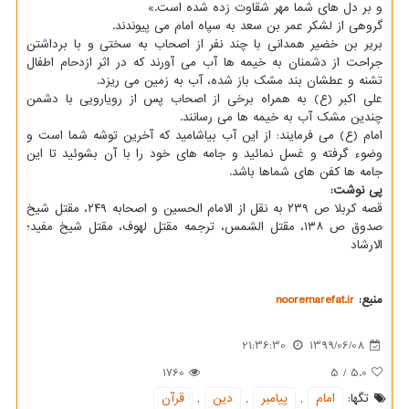
و بر دل های شما مهر شقاوت زده شده است.»
گروهی از لشکر عمر بن سعد به سپاه امام می پیوندند.
بریر بن خضیر همدانی با چند نفر از اصحاب به سختی و با برداشتن
جراحت از دشمنان به خیمه ها آب می آورند که در اثر ازدحام اطفال
تشنه و عطشان بند مشک باز شده، آب به زمین می ریزد.
علی اکبر (ع) به همراه برخی از اصحاب پس از رویارویی با دشمن
چندین مشک آب به خیمه ها می رسانند.
امام (ع) می فرمایند: از این آب بیاشامید که آخرین توشه شما است و
وضوء گرفته و غسل نمائید و جامه های خود را با آن بشوئید تا این
جامه ها کفن های شماها باشد.
پی نوشت:
قصه کربلا ص ۲۳۹ به نقل از الامام الحسین و اصحابه ۲۴۹، مقتل شیخ
صدوق ص ۱۳۸، مقتل الشمس، ترجمه مقتل لهوف، مقتل شیخ مفید؛
الارشاد
منبع:
nooremarefat.ir
21:36:30
1399/06/08
1760
5
/
5.0
تگها:
امام
,
پیامبر
,
دین
,
قرآن