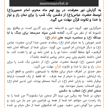
به گزارش نور معرفت، در روز نهم ماه محرم، امام حسین(ع)
توسط حضرت عباس(ع) از دشمن یك شب را برای نماز، راز و نیاز
با خدا و تلاوت قرآن مهلت می گیرد.
خبرگزاری مهر، گروه دین و اندیشه: متن زیر گذری است بر وقایع روز
تاسوعا که از نظر می گذرد.
آماده شدن سپاه عمرسعد برای جنگ با ابا
عبدالله (ع) و محاصره خیمه های
امام
(ع)
شمر خویش را به خیام امام (ع) رسانده، ضمن صدا کردن حضرت عباس
(ع) و دیگر فرزندان ام البنین، می گوید: «برای شما از عبیدالله امان نامه
گرفتم.» آنها متفقاً گفتند: «خدا تو را و امان نامه ی تو را لعنت کند، ما
امان داشته باشیم ولی پسر دختر پیامبر نداشته باشد؟»
امام حسین (ع) توسط حضرت عباس (ع) از دشمن یک شب را برای
نماز
، راز و نیاز با خدا و تلاوت
قرآن
مهلت می گیرد.
حفر خندق در اطراف خیام برای مقابله با شبیخون دشمن و قطع کردن
راه ارتباطی دشمن با خیام از سه طرف، - که فقط از یک قسمت ارتباط
برقرار باشد- و یاران امام (ع) در آنجا مستقر بودند. این تدبیر امام (ع)
برای اصحاب بسیار سودمند بود.
سخن امام (ع) خطاب به دشمن
«وای بر شما! چه زیانی می برید اگر سخن مرا بشنوید؟! من شما را به
راه راست می خوانم، اما شما از همه ی فرامین من سر باز می زنید و
سخن مرا گوش نمی دهید، چون که شکمهای شما از مال حرام پر شده