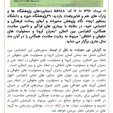
01 مرداد 1399 10: 12 كد: 55988 دستاوردهای پژوهشگاه ها و
پارك های علم و فناوریتعداد بازدید: 49پژوهشگاه حوزه و دانشگاه
بمنظور ایجاد نگاه پژوهش محورانه و ایفای رسالت فرهنگی و
اجتماعی خود، در مقابله با بیماری های فراگیر و تامین سلامت
همگانی، كنفرانس بین المللی ˮبحران كرونا و مسئولیت های
حقوقی و اخلاقیˮ مربوط به رعایت سلامت همگانی را در آبان ماه
سال جاری برگزار می نماید.
به گزارش نور معرفت به نقل از ایسنا،
محورهای این کنفرانس بین
المللی شامل سه بخش اصلی بحران کرونا و مسئولیت های حقوقی در
ابعاد بین المللی، بحران کرونا و مسئولیت های حقوقی در ابعاد ملی و
بحران کرونا و مسئولیت های اخلاقی در ابعاد ملی و بین المللی است.
دبیر علمی کنفرانس بین المللی بحران کرونا و مسئولیت های حقوقی و
اخلاقی در تشریح زیر عنوان های بخش های اصلی کنفرانس اظهار
داشت: در حوزه بحران کرونا و مسئولیت های حقوقی در ابعاد بین
المللی گزینه های اهدافی چون تاثیر شیوع بیمارهای فراگیر بر اجرای
تعهدات حقوق بین الملل بشر دوستانه، مسئولیت دولت ها به همکاری
بین المللی برای رعایت حقوق بر سلامت همگانی، اشخاص صلاحیت دار
در اقامه دعوا و مراجع صالح در دعاوی مربوط به قربانیان ناشی از
تحریم و مسئولیت دولت ها در ارائه
خدمات
بهداشتی ودرمانی به گروه
های در معرض خطر، بررسی خواهد شد.