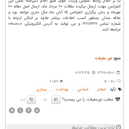
بنا بر اعلام روابط عمومی وزارت علوم، طبق اعلام دبیرخانه علمی این
کنفرانس مهلت ارسال چکیده مقالات ۲۰ مرداد ماه، ارسال اصل مقاله ۲۰
مهرماه و زمان برگزاری کنفرانس ۱۵ آبان ماه سال جاری خواهد بود و
علاقه مندان بمنظور کسب اطلاعات بیشتر علاوه بر امکان ارتباط با
شماره تماس ۳۲۱۱۱۳۷۷ و می توانند به آدرس الکترونیکی rihu.ac.ir
مراجعه کنند.
منبع:
نور معرفت
16:44:35
1399/05/02
2057
5
/
5.0
تگها:
اسلام
,
اسلامی
,
بهداشت
,
بیماری
مطلب نورمعرفت را می پسندید؟
(0)
(1)
X
تازه ترین مطالب مرتبط