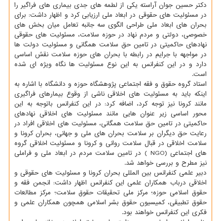
دکتر حسین جوان آراسته یکی از لطمه های جدی بیماری های فراگیر را
در مسئولیت های حقوقی در ابعاد ملی ارزیابی کرد و اظهار داشت: برای
بحران های ابعاد ملی طراحی الگوی سه جانبه تعامل میان بخش های
خصوصی، دولتی و مردم نهاد در حوزه سلامت، مسئولیت های حقوقی
نهادهای حاکمیتی در تامین حق سلامت همگانی و مسئولیت دولت ها
در مواجهه با جرایم در رابطه با بحران های حوزه سلامت نقش اساسی
دارد و در این کنفرانس به این نوع مسئولیت ها نگاه ویژه ای شده
است.
استاد گروه حقوق و فقه اجتماعی پژوهشگاه حوزه و دانشگاه با اشاره به
اینکه باید به مسئولیت های اخلاقی ناشی از وقوع بیمارهای فراگیری
مانند کرونا نیز توجه کرد، اضافه کرد: در این کنفرانس باتوجه به این
محور اساسی زیر عنوان هایی مانند مسئولیت های اخلاقی نهادهای
حاکمیتی در تامین حق سلامت همگانی، مسئولیت های اخلاقی افراد در
رعایت حق دیگران بر سلامت بحران های ملی و جهانی، بحران کرونا و
سلامت اخلاقی در قبال سلامت روانی و کرونا و مسئولیت اخلاقی گروه
های اجتماعی (NGO ) در تامین سلامت مردم در ابعاد ملی و فراملی
نیز مطرح و بررسی خواهد شد.
دبیر علمی کنفرانس بین المللی بحران کرونا و مسئولیت های حقوقی و
اخلاقی درباب همکاران علمی این کنفرانس اظهار داشت: انجمن فقه و
حقوق اسلامی حوزه؛ مرکز ملی تحقیقات حقوق سلامت؛ مرکز مطالعات
حقوق تطبیقی، کمیسیون حقوق بشر اسلامی همچون همکاران علمی و
فکری این کنفرانس خواهند بود.