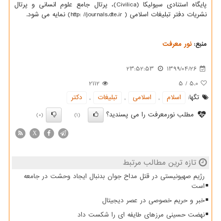
پایگاه استنادی سیولیکا (Civilica)، پرتال جامع علوم انسانی و پرتال
نشریات دفتر تبلیغات اسلامی ( http: //journals.dte.ir) نمایه می شود.
منبع:
نور معرفت
23:52:53
1399/04/26
2112
5
/
5.0
تگها:
اسلام
,
اسلامی
,
تبلیغات
,
دكتر
مطلب نورمعرفت را می پسندید؟
(0)
(1)
X
تازه ترین مطالب مرتبط
رژیم صهیونیستی در قتل مداح جوان بدنبال ایجاد وحشت در جامعه
است
خبر و حریم خصوصی در عصر دیجیتال
نهضت حسینی مرزهای طایفه ای را شکست داد