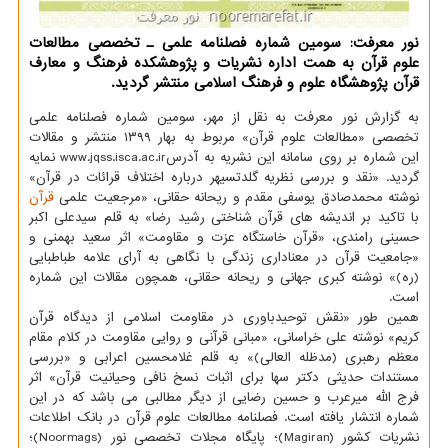
نور معرفت: سومین شماره فصلنامه علمی ـ تخصصی مطالعات
علوم قرآن به همت اداره نشریات و پژوهشكده فرهنگ و معارف
قرآن پژوهشگاه علوم و فرهنگ اسلامی منتشر گردید.
به گزارش نور معرفت به نقل از مهر، سومین شماره فصلنامه علمی
تخصصی «مطالعات علوم قرآن» مربوط به بهار ۱۳۹۹ منتشر و مقالات
این شماره بر روی سامانه این نشریه به آدرسwww.jqss.isca.ac.ir نمایه
گردید. «نقد و بررسی نظریه گلدتسیهر درباره اختلاف قرائات در قرآن»
نوشته محمدصادق یوسفی مقدم و ریحانه حقانی، «مرجعیت علمی
قرآن
با تاکید بر اندیشه های قرآن شناختی رشید رضا» به قلم سیدعلی اکبر
حسینی رامندی، «قرآن خاستگاه عزت و مقاومت» اثر سعید بهمنی و
«جامعیت قرآن در معناداری زندگی با نگاهی به آرای علامه طباطبایی
(ره)» نوشته کبری جهانی و ریحانه حقانی، همچون مقالات این شماره
است.
همین طور «نقش توحیدباوری در مقاومت اسلامی از دیدگاه قرآن
کریم» نوشته علی خراسانی، «مبانی قرآنی و روایی مقاومت در کلام مقام
معظم رهبری (مدظله العالی)» به قلم غلامحسین اعرابی و «بررسی
مستندات حدیثی دکتر سها برای اثبات نسخ نافی وحیانیت قرآن» اثر
فرج الله میرعرب و حسین رضایی از دیگر مطالبی می باشد که در این
شماره انتشار یافته است. فصلنامه مطالعات علوم قرآن در بانک اطلاعات
نشریات کشور (Magiran)؛ پایگاه مجلات تخصصی نور (Noormags)؛