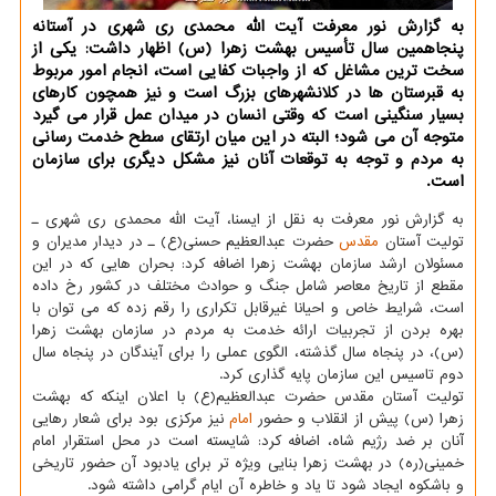
به گزارش نور معرفت آیت الله محمدی ری شهری در آستانه
پنجاهمین سال تأسیس بهشت زهرا (س) اظهار داشت: یكی از
سخت ترین مشاغل كه از واجبات كفایی است، انجام امور مربوط
به قبرستان ها در كلانشهرهای بزرگ است و نیز همچون كارهای
بسیار سنگینی است كه وقتی انسان در میدان عمل قرار می گیرد
متوجه آن می شود؛ البته در این میان ارتقای سطح خدمت رسانی
به مردم و توجه به توقعات آنان نیز مشكل دیگری برای سازمان
است.
به گزارش نور معرفت به نقل از ایسنا، آیت الله محمدی ری شهری ـ
تولیت آستان
مقدس
حضرت عبدالعظیم حسنی(ع) ـ در دیدار مدیران و
مسئولان ارشد سازمان بهشت زهرا اضافه کرد: بحران هایی که در این
مقطع از تاریخ معاصر شامل جنگ و حوادث مختلف در کشور رخ داده
است، شرایط خاص و احیانا غیرقابل تکراری را رقم زده که می توان با
بهره بردن از تجربیات ارائه خدمت به مردم در سازمان بهشت زهرا
(س)، در پنجاه سال گذشته، الگوی عملی را برای آیندگان در پنجاه سال
دوم تاسیس این سازمان پایه گذاری کرد.
تولیت آستان مقدس حضرت عبدالعظیم(ع) با اعلان اینکه که بهشت
زهرا (س) پیش از انقلاب و حضور
امام
نیز مرکزی بود برای شعار رهایی
آنان بر ضد رژیم شاه، اضافه کرد: شایسته است در محل استقرار امام
خمینی(ره) در بهشت زهرا بنایی ویژه تر برای یادبود آن حضور تاریخی
و باشکوه ایجاد شود تا یاد و خاطره آن ایام گرامی داشته شود.