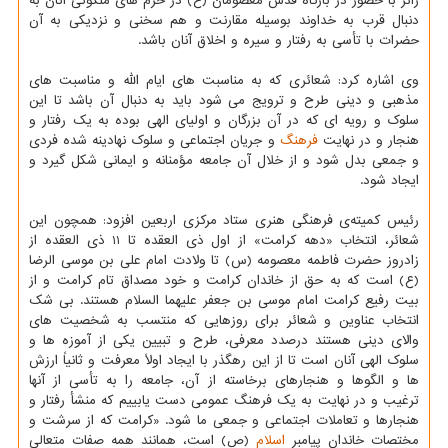
زائر با حضور در بارگاه قدس معصومان (ع) در حرم های ملکوتی آنان به
دنبال قرب به خداوند بوسیله مقارنت و هم سخنی و نزدیکی به آن
حضرات با تأسی به رفتار و سیره و اخلاق آنان باشد.
وی اشاره کرد: شعائری که به مناسبت های ایام الله و مناسبت های
مذهبی و دینی طرح و ترویج می شود باید به دنبال آن باشد تا این
سلوک و رویه ای که در آن بزرگان و اولیای الهی بوده به یک رفتار و
هنجار و در نهایت
فرهنگ
و جریان اجتماعی و سلوک نهادینه شده فردی
و جمعی بدل شود و از خلال آن جامعه مؤمنانه و ایمانی شکل گیرد و
ایجاد شود.
رئیس کمیته‌ی فرهنگی هنری ستاد مرکزی اربعین افزود: همچون این
شعائر، انتخاب «دهه کرامت» از اول ذی العقده تا 11 ذی العقده از
زادروز حضرت فاطمه معصومه (س) تا ولادت امام علی بن موسی الرضا
(ع) است که به حق از خاندان کرامت و خود مصداق تام کرامت و از
بیت رفیع کرامت امام موسی بن جعفر علیهما السلام هستند. بی شک
انتخاب عناوین و شعائر برای روزهایی که منتسب به شخصیت های
والای دینی هستند درصدد معرفی، طرح و تبیین یکی از آموزه ها و
سلوک الهی آنان است تا از این رهگذر با ایجاد اولاً معرفت و ثانیاً ارزش
ها و الگوها و هنجارهای برخاسته از آن، جامعه را به تأسی از آنها
ترغیب و در نهایت به یک فرهنگ عمومی دست یابییم که منشأ رفتار و
هنجارها و تعاملات اجتماعی و جمعی ما شود. «کرامت که از سرشت و
مختصات خاندان پیامبر
اسلام
(ص) است، همانند همه صفات متعالی