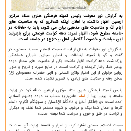
به گزارش نور معرفت رئیس كمیته فرهنگی هنری ستاد مركزی
اربعین اظهار داشت: با اعلان اینكه شعائری كه به مناسبت های
ایام الله و مناسبت های مذهبی بیان می شود، باید به خلاقانه در
جامعه مطرح شود، اظهار نمود: دهه كرامت فرصتی برای بازتولید
این مباحث و خصوصاً گفتمان اهل بیت(ع) در جامعه است.
به گزارش نور معرفت به نقل از ایسنا، حجت الاسلام «حمید احمدی» در
گفت و گو با کمیته ارتباطات و فضای مجازی شورای هماهنگی
بزرگداشت دهه کرامت اظهار داشت: یکی از خاصیت های ممتاز دوده
پیامبر خدا، رفتار کریمانه و کرامت است. در منابع سیره و تاریخ و متون
روایی فراوان از این امتیاز والای انسانی و الهی حضرات معصومان (ع)
سخن رفته و حکایت های زیادی به تصویر کشیده شده است.
رئیس کمیته فرهنگی هنری ستاد مرکزی اربعین اضافه کرد: در زیارت
جامعه با بیانی زیبا از
امام
هادی(ع) خطاب به دوده (علیهم السلام)
آمده است: «وَ فِعْلُکُمُ الْخَیْرُ وَ عَادَتُکُمُ الْإِحْسَانُ وَ سَجِیَّتُکُمُ الْکَرَمُ؛ «تمام
کارها و اعمال شما نیک و مرغوب و شیوه مستمر شما لطف به دیگران
و کرامت در خلق و خوی و سرشت شما نهفته است.»
حجت الاسلام احمدی اشاره کرد: از اسرار و فلسفه زیارت آن است که