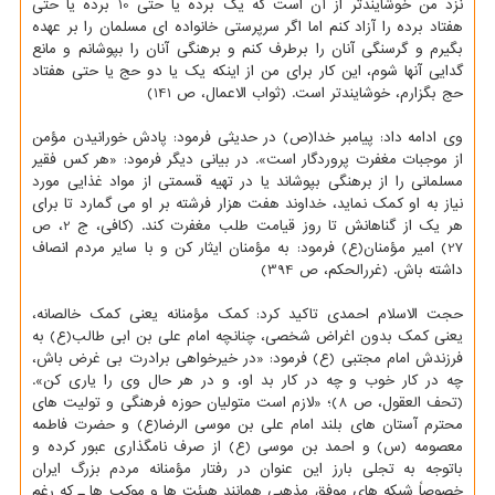
نزد من خوشایندتر از آن است که یک برده یا حتی 10 برده یا حتی
هفتاد برده را آزاد کنم اما اگر سرپرستی خانواده ای مسلمان را بر عهده
بگیرم و گرسنگی آنان را برطرف کنم و برهنگی آنان را بپوشانم و مانع
گدایی آنها شوم، این کار برای من از اینکه یک یا دو حج یا حتی هفتاد
حج بگزارم، خوشایندتر است. (ثواب الاعمال، ص 141)
وی ادامه داد: پیامبر خدا(ص) در حدیثی فرمود: پادش خورانیدن مؤمن
از موجبات مغفرت پروردگار است». در بیانی دیگر فرمود: «هر کس فقیر
مسلمانی را از برهنگی بپوشاند یا در تهیه قسمتی از مواد غذایی مورد
نیاز به او کمک نماید، خداوند هفت هزار فرشته بر او می گمارد تا برای
هر یک از گناهانش تا روز قیامت طلب مغفرت کند. (کافی، ج 2، ص
27) امیر مؤمنان(ع) فرمود: به مؤمنان ایثار کن و با سایر مردم انصاف
داشته باش. (غررالحکم، ص 394)
حجت الاسلام احمدی تاکید کرد: کمک مؤمنانه یعنی کمک خالصانه،
یعنی کمک بدون اغراض شخصی، چنانچه امام علی بن ابی طالب(ع) به
فرزندش امام مجتبی (ع) فرمود: «در خیرخواهی برادرت بی غرض باش،
چه در کار خوب و چه در کار بد او، و در هر حال وی را یاری کن».
(تحف العقول، ص 8)؛ «لازم است متولیان حوزه فرهنگی و تولیت های
محترم آستان های بلند امام علی بن موسی الرضا(ع) و حضرت فاطمه
معصومه (س) و احمد بن موسی (ع) از صرف نامگذاری عبور کرده و
باتوجه به تجلی بارز این عنوان در رفتار مؤمنانه مردم بزرگ ایران
خصوصاً شبکه های موفق مذهبی همانند هیئت ها و موکب ها ـ که رغم