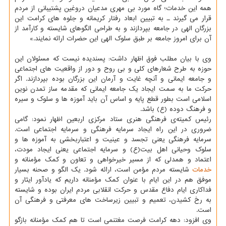
همه این خدمات؛ گاه مورد بی مهری مدعیان دروغین پشتیبانی از مردم
قرار می گیرند ـ به تبیین ابعاد رفتار کریمانه و جلوه های کرامت این
بزرگان الهی در جامعه بپردازند و به طراحی الگوهای شایسته و کارآمد از
آن برای امروز جامعه بر طبق سلوک الهی این حضرات ارائه نمایند.»
وی با بیان مطلب فوق اظهار داشت: پسندیده نیست که مسئولان این
حوزه به طرح شعارهای کلی و بی روح و دور از واقعیت های اجتماعی
و جامعه ایمانی و آنچه غایت و آرمان این بزرگان بوده بپردازند. اگر
حرکت ما به سمت ایجاد یک جامعه ایمانی که مقدمه ساز تمدن نوین
اسلامی است بطور قطع پایه و اساس آن باید آموزه ها و سلوک و سیره
و فرهنگ دوده (ع) باشد.
رئیس کمیته‌ی فرهنگی هنری ستاد مرکزی اربعین اظهار نمود: گامی
ضروری در این راه ایجاد سرمایه فرهنگی و سرمایه اجتماعی است.
سرمایه فرهنگی یعنی تجسد و عینیت و اعتباربخشی به آموزه ها و
سلوک وحیانی اهل بیت(ع) و سرمایه اجتماعی یعنی ایجاد مودت،
اعتماد و همدلی که از مسیر خیرخواهی و تعاون و کمک مؤمنانه و
خدمات
شایسته مردم مؤمن است، ارائه شود. یک الگو و صحنه بسیار
موفق هم در این ایام با عنوان کمک مؤمنانه داریم که یادآور ایثار و
فداکاری ایام دفاع مقدس و حرکت انقلابی مردم ایران بوده و شایسته
به رخ کشیدن، تعمیم و تبیین زیرساخت های معرفتی و فرهنگی آن
است.
وی افزود: دهه کرامت فرصت مغتنمی است تا هم کمک مؤمنانه بازگو