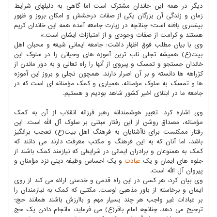
دیگر در همه این خاندان مشترک است اما گاهی به دلیلهای شرایط
زمان و زندگی آن بزرگان یکی از صفات درخشش و امکان بروز و ظهور
بیشتری یافته است؛ چنانچه در زیارت جامعه آمده همه این خاندان کریم
هستند و کرامت از صفات وجودی و از امتیازات ایشان است.»
وی با بیان مطلب فوق اظهار داشت: جامعه ایمانی شیعه و محبان اهل
بیت(ع) همیشه تجلی ناب ترین آموزه های وحیانی را در سلوک این
خاندان جستجو و تمسک و پیروی از آنها را راه تعالی و به دور ماندن از
کژراهه ها دانسته و بر آن اصرار دارند. همچون تجلی و بروز این آموزه
ها و تمسک به سلوک مؤمنانه، همیاری و کمک مؤمنانه ای است که در
جامعه ما در ابتلای اخیر کشور شاهد بودیم و هستیم.
وی اشاره کرد: تعبیر هوشمندانه رهبر فرزانه انقلاب از آن به کمک
مؤمنانه، مصداق روشن از این رفتار مبتنی بر سلوک آل الله است. این
رفتار ممکنست برای ناآشنایان به فرهنگ اهل بیت(ع) تعجب برانگیز
باشد، اما آنان که به این فرهنگ و مکتب معرفت دارند می دانند که
کمک به همنوعان و برادران ایمانی در شرایطی که نیازمند کمک باشند از
جلوه های ایمان و یک
عبادت
و یک احساس وظیفه دینی نزد مؤمنان و
پیروان آل الله است.
وی بیان کرد: هر کسی در این راه قدمی و خدمتی ارائه می کند از روی
ایمان و برخاسته از باور مذهبی اوست. مکتبی که کمک به نیازمندان را
بر عبادات غیر واجب هر چند بسیار مهم و باارزش باشند همانند حج؛
ترجیح می دهد. چنانچه امام باقر(ع) می فرماید: «انجام دادن یک حج