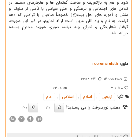
شود و هم به بازتعریف و ساخت گفتمان ها و هنجارهای مسلط در
تعامل های اجتماعی و فرهنگی و حتی سیاسی با تأسی از سلوک و
منش و آموزه های اهل بیت(ع) خصوصاً صاحبان با کرامتی که دهه
کرامت به نام و یاد آنان مزین است ارائه نماییم. در غیر این صورت،
گرفتار شعارزدگی و اجرای چند برنامه صوری هرچند محترم بسنده
خواهد شد.
منبع:
nooremarefat.ir
22:18:43
1399/04/09
2308
5
/
5.0
تگها:
اربعین
,
اسلام
,
اسلامی
,
امام
مطلب نورمعرفت را می پسندید؟
(0)
(1)
X