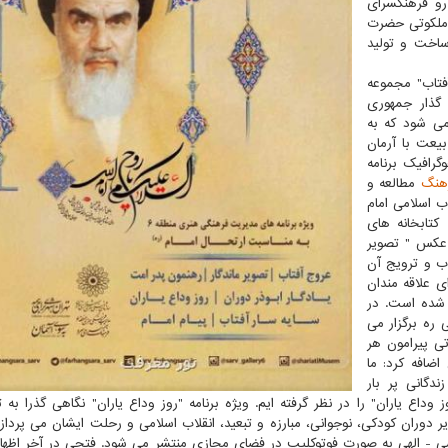
و فرهنگسرای
 ملکوتی حضرت
ساخت و تولید
فتاب" مجموعه
 گذار جمهوری
ی شود که به
یعت با آرمان
گرافیک برنامه
هنگ
مطالعه و
ب اسلامی امام
تابخانه های
عکس " تصویر
اب و ترویج آن
ی علاقه مندان
ه شده است. در
 ره برگزار می
ی پیرامون هر
اضافه کرد: ما
دگانی پر بار
داع یاران" را در نظر گرفته ایم. ویژه برنامه "روز وداع یاران" نگاهی گذرا به ت
ویر دوران کودکی، نوجوانی، مبارزه و تبعید، انقلاب اسلامی و رحلت ایشان می پردا
یاسی - الهی به صورت فوتوکلیپ در فضای مجازی منتشر می شود. فتحی در آخر اظها