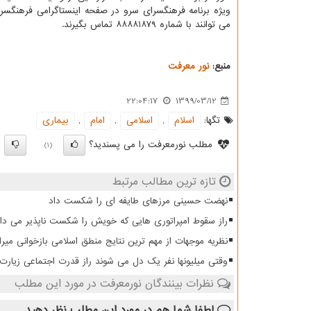
می توانند با شماره ۸۸۸۸۱۸۷۹ تماس بگیرند.
منبع:
نور معرفت
22:04:17
1399/03/12
تگها:
اسلام
,
اسلامی
,
امام
,
بیماری
مطلب نورمعرفت را می پسندید؟
)
(1)
تازه ترین مطالب مرتبط
نهضت حسینی مرزهای طایفه ای را شکست داد
راز سقوط امپراتوری هایی که خویش را شکست ناپذیر می دان
نظریه موجهات از مهم ترین نتایج منطق اسلامی بازخوانی میرا
وقتی میلیونها نفر یک دل می شوند راز قدرت اجتماعی زیار
نظرات بینندگان نورمعرفت در مورد این مطلب
لطفا شما هم
در مورد این مطلب
نظر دهید