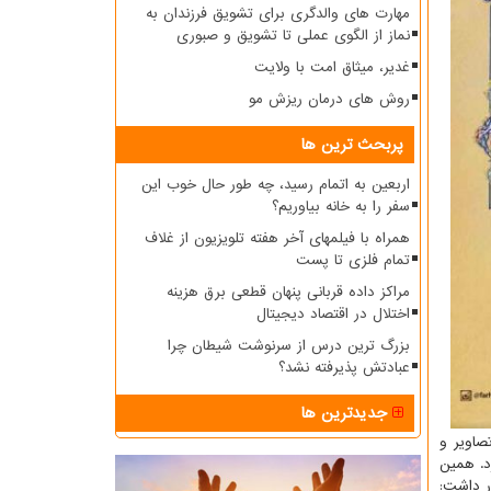
مهارت های والدگری برای تشویق فرزندان به
نماز از الگوی عملی تا تشویق و صبوری
غدیر، میثاق امت با ولایت
روش های درمان ریزش مو
پربحث ترین ها
اربعین به اتمام رسید، چه طور حال خوب این
سفر را به خانه بیاوریم؟
همراه با فیلمهای آخر هفته تلویزیون از غلاف
تمام فلزی تا پست
مراکز داده قربانی پنهان قطعی برق هزینه
اختلال در اقتصاد دیجیتال
بزرگ ترین درس از سرنوشت شیطان چرا
عبادتش پذیرفته نشد؟
جدیدترین ها
صاویر و
زد. همین
ر داشت: