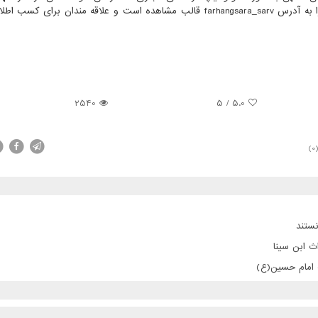
ویژه برنامه فرهنگسرای سرو در صفحه اینستاگرامی فرهنگسرا به آدرس farhangsara_sarv قالب مشاهده است و علاقه مندان بر
2540
5
/
5.0
(0
ستند
ث ابن سینا
ت امام حسین(ع)