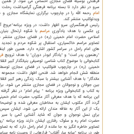
فرهنگی بوسیله فضای مجازی احساس می شود. از همین ر
سرو در نظر دارد تا بسته برنامه فرهنگی گرامیداشت رحلت
امام
رحمه الله را در چارچوب برگزاری نمایشگاه مجازی و 
ویدئوکلیپ منتشر کند.
رئیس فرهنگسرای سرو اظهار داشت: در ویژه برنامه"عروج آ
ی عکسی با هدف یادآوری
مراسم
با شکوه ارتحال بنیان
اسلامی حضرت امام خمینی (ره) در فضای مجازی منتشر م
تصاویر مراسم خاکسپاری، استقبال پر شکوه مردم و تجدید ب
های امام راحل در سراسر کشور اشاره دارد. همین طور اینفو
"رهنمون پدر امت" و "یادگار ابوذر دوران" با هدف ترویج
فر
کتابخوانی با موضوع کتاب شناسی توصیفی بنیانگذار کبیر انقلا
خمینی (ره) در چارچوب فتوکلیپ در فضای مجازی توسط ک
منطقه شش انجام خواهد شد. فتحی اظهار داشت: مجموعه 
ماندگار" با هدف آشنایی بیشتر با سبک زندگی رهبر کبیر انقل
بین جوانان و نوجوانان در فضای مجازی منتشر می شود. برا
به کتاب و کتابخوانی ویژه برنامه " پیام امام" در نظر گرفت
این برنامه که با هدف معرفی آثار مکتوب حضرت امام خمینی
گردد آثار مکتوب ایشان به مخاطبان معرفی شده و توضیحات
یک از این آثار به علاقه مندان ارائه می شود. ایشان سپس 
برای نسل نوجوان و جوان که شاید آشنایی کمی با سیر زن
حضرت امام ره و سلوک رفتاری ایشان دارند ویژه برنامه "روز و
تصاویر خاطره انگیز به جا مانده از امام راحل دارد که به تصا
طور در برنامه "سایه سار آفتاب" فرازهایی از وصیت نامه س