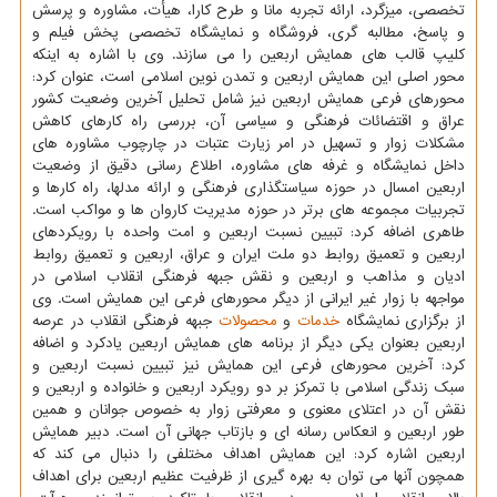
تخصصی، میزگرد، ارائه تجربه مانا و طرح كارا، هیأت، مشاوره و پرسش
و پاسخ، مطالبه گری، فروشگاه و نمایشگاه تخصصی پخش فیلم و
كلیپ قالب های همایش اربعین را می سازند. وی با اشاره به اینكه
محور اصلی این همایش اربعین و تمدن نوین اسلامی است، عنوان كرد:
محورهای فرعی همایش اربعین نیز شامل تحلیل آخرین وضعیت كشور
عراق و اقتضائات فرهنگی و سیاسی آن، بررسی راه كارهای كاهش
مشكلات زوار و تسهیل در امر زیارت عتبات در چارچوب مشاوره های
داخل نمایشگاه و غرفه های مشاوره، اطلاع رسانی دقیق از وضعیت
اربعین امسال در حوزه سیاستگذاری فرهنگی و ارائه مدلها، راه كارها و
تجربیات مجموعه های برتر در حوزه مدیریت كاروان ها و مواكب است.
طاهری اضافه كرد: تبیین نسبت اربعین و امت واحده با رویكردهای
اربعین و تعمیق روابط دو ملت ایران و عراق، اربعین و تعمیق روابط
ادیان و مذاهب و اربعین و نقش جبهه فرهنگی انقلاب اسلامی در
مواجهه با زوار غیر ایرانی از دیگر محورهای فرعی این همایش است. وی
از برگزاری نمایشگاه
خدمات
و
محصولات
جبهه فرهنگی انقلاب در عرصه
اربعین بعنوان یكی دیگر از برنامه های همایش اربعین یادكرد و اضافه
كرد: آخرین محورهای فرعی این همایش نیز تبیین نسبت اربعین و
سبك زندگی اسلامی با تمركز بر دو رویكرد اربعین و خانواده و اربعین و
نقش آن در اعتلای معنوی و معرفتی زوار به خصوص جوانان و همین
طور اربعین و انعكاس رسانه ای و بازتاب جهانی آن است. دبیر همایش
اربعین اشاره كرد: این همایش اهداف مختلفی را دنبال می كند كه
همچون آنها می توان به بهره گیری از ظرفیت عظیم اربعین برای اهداف