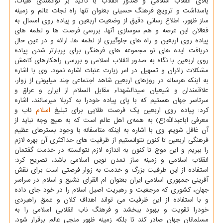
بالای انقلاب اسلامی و صدور انقلاب با تاكید بر توانمندی هیآت،
پاسداشت و ترویج فرهنگ حسینی بعنوان تنها راه نجات عالم و زمینه
ساز ظهور، اطلاع رسانی دقیق از وضعیت اربعین و پیاده روی امسال به
فعالان این عرصه و هم سوسازی آنها، بررسی فرصت ها و لطمه های
پیاده روی اربعین و راه های جلوگیری از لطمه ها، ارائه و در عین حال
دریافت ایده های نو مجموعه های فرهنگی برای پربارتر شدن پیاده
روی اربعین با نگاه به صدور انقلاب اسلامی و بررسی راهكارهای كاهش
مشكلات زائران و تسهیل در امر زیارت عتبات اشاره نمود. وی با اشاره
به اینكه هرساله در روزهای اربعین شاهد اجتماعی چند میلیونی از زوار،
علاقمندان و شیعیان سیدالشهداء مقابل السلام از ایران و عراق و
سرتاسر جهان هستیم كه با پای پیاده خودرا به كربلا میرسانند، اشاره
كرد: پیاده روی اربعین یك فرصت طلایی برای تبلیغ
اسلام
ناب و
معرفی اباعبدالله(ع) به همه‌ی اهل عالم است كه به هیچ وجه نباید از
آن غافل شویم. وی با اشاره به اینكه متاسفانه با وجود بسترهای عظیم
فرهنگی اربعین تا كنون نتوانستیم از ظرفیت های حداكثری آن بهره لازم
را ببریم و این موج تا كنون به اندازه لازم نتوانسته در خدمت گفتمان
انقلاب اسلامی و زمینه ساز تمدن نوین اسلامی باشد، تصریح كرد:
استفاده از این ظرفیت بزرگ و خدمت به زوار فرصتی است برای نقش
آفرینی جمهوری اسلامی ایران بعنوان ام القرای تشیع و اسلام در سراسر
جهان، كشوری كه مرجعیت و رهبریت اصیل اسلام را در خود جای داده
و با استفاده از این ظرفیت می تواند اهداف كلان و عمق راهبردی
خودرا تقویت و بهبود ببخشد و فرهنگ ناب انقلابی اسلامی را به
مسلمانان جهان صادر كند تا بلكه زمینه ظهور منجی عالم برقرار شود.