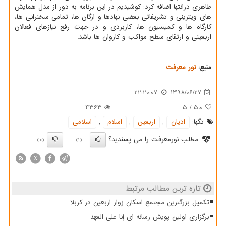
طاهری درانتها اضافه كرد: كوشیدیم در این برنامه به دور از مدل همایش
های ویترینی و تشریفاتی بعضی نهادها و ارگان ها، تمامی سخنرانی ها،
كارگاه ها و كمیسیون ها، كاربردی و در جهت رفع نیازهای فعالان
اربعینی و ارتقای سطح مواكب و كاروان ها باشد.
منبع:
نور معرفت
22:20:07
1398/06/27
4363
5
/
5.0
تگها:
ادیان
,
اربعین
,
اسلام
,
اسلامی
مطلب نورمعرفت را می پسندید؟
(0)
(1)
X
تازه ترین مطالب مرتبط
تکمیل بزرگترین مجتمع اسکان زوار اربعین در کربلا
برگزاری اولین پویش رسانه ای إنا علی العهد