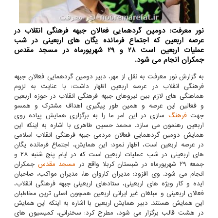
نور معرفت: دومین گردهمایی فعالان جبهه فرهنگی انقلاب در
عرصه اربعین كه اجتماع فرمانده یگان های اربعینی در شب
عملیات اربعین است 28 و 29 شهریورماه در مسجد مقدس
جمكران انجام می شود.
به گزارش نور معرفت به نقل از مهر، دبیر دومین گردهمایی فعالان جبهه
فرهنگی انقلاب در عرصه اربعین اظهار داشت: با عنایت به لزوم
هماهنگی های لازم بین نیروهای جبهه فرهنگی انقلاب در حوزه اربعین
و فعالین این عرصه و همین طور پیگیری اهداف مشترك و همسو
جهت
فرهنگ
سازی در این امر ما را به برگزاری همایش پیاده روی
اربعین رهنمون می سازد. محمد حسین طاهری با اشاره به اینكه این
همایش دومین گردهمایی فعالان مردمی جبهه فرهنگی انقلاب اسلامی
در عرصه اربعین است، اظهار نمود: این همایش، اجتماع فرمانده یگان
های اربعینی در شب عملیات اربعین است كه در ایام پنج شنبه ۲۸ و
جمعه ۲۹ شهریورماه در شبستان كربلا واقع در
مسجد
مقدس
جمكران
انجام می شود. وی افزود: مدیران كاروان ها، مدیران مواكب، صاحبان
ایده و كار ویژه های اربعینی، ستادهای اربعینی جبهه فرهنگی انقلاب،
فعالان اربعینی و مبلغان غیر ایرانی اربعین همچون اصلی ترین مخاطبان
این همایش هستند. دبیر همایش اربعین با اشاره به اینكه این همایش
در هشت قالب برگزار می شود، مطرح كرد: سخنرانی، كمیسیون های