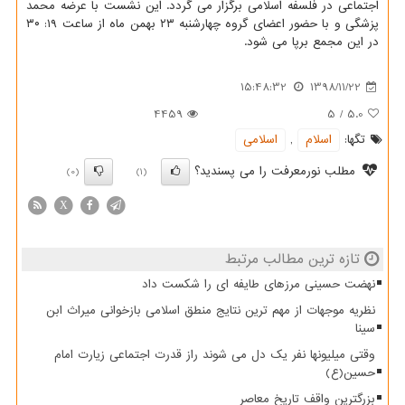
اجتماعی در فلسفه اسلامی برگزار می گردد. این نشست با عرضه محمد
پزشگی و با حضور اعضای گروه چهارشنبه ۲۳ بهمن ماه از ساعت ۱۹: ۳۰
در این مجمع برپا می شود.
15:48:32
1398/11/22
4459
5
/
5.0
تگها:
اسلام
,
اسلامی
مطلب نورمعرفت را می پسندید؟
(0)
(1)
X
تازه ترین مطالب مرتبط
نهضت حسینی مرزهای طایفه ای را شکست داد
نظریه موجهات از مهم ترین نتایج منطق اسلامی بازخوانی میراث ابن
سینا
وقتی میلیونها نفر یک دل می شوند راز قدرت اجتماعی زیارت امام
حسین(ع)
بزرگترین واقف تاریخ معاصر