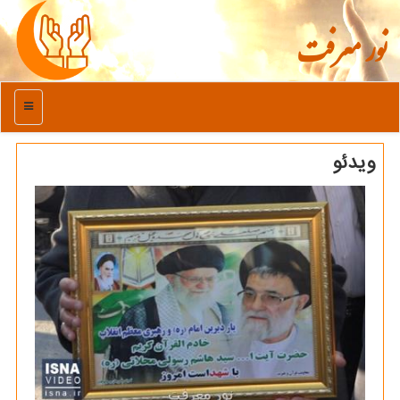
نور معرفت
منو
ویدئو