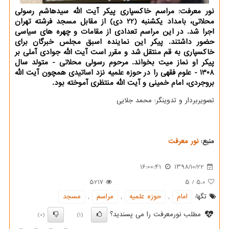
نور معرفت: مراسم خاكسپاری پیكر آیت الله سیدهاشم رسولی
محلاتی، بامداد یكشنبه (22 دی) از مقابل مسجد فرشته تهران
اجرا شد. در این مراسم تعدادی از مقامات و چهره های سیاسی
حضور داشتند. پیكر این نماینده اسبق مجلس خبرگان برای
خاكسپاری به قم منتقل شد و مقرر است آیت الله جوادی آملی بر
پیكر او نماز میت بخواند. مرحوم رسولی محلاتی - متولد سال
1308 - علوم فقهی را در حوزه علمیه نزد اساتیدی همچون آیت الله
بروجردی، امام خمینی و آیت الله منتظری آموخته بود.
تصویربردار و تدوینگر: محمد جلایی
منبع:
نور معرفت
16:00:41
1398/10/22
5217
5
/
5.0
تگها:
امام
,
حوزه علمیه
,
مراسم
,
مسجد
مطلب نورمعرفت را می پسندید؟
(0)
(1)