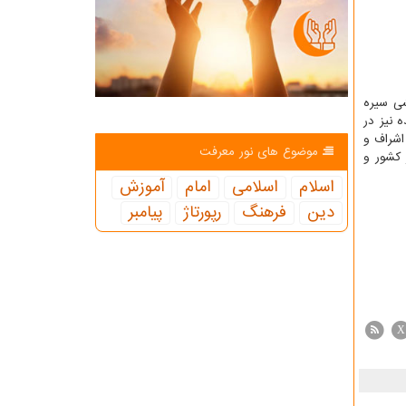
شی سیره
 نیز در
اشراف و
موضوع های نور معرفت
 کشور و
اسلام
اسلامی
امام
آموزش
دین
فرهنگ
رپورتاژ
پیامبر
X