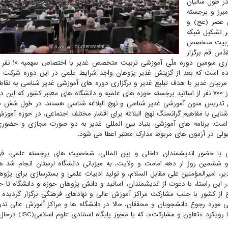
در طول سالیان
برز و برجسته
 عصر (عج) و
ر تشکیل شبکه
 تربیت متخصص
ّس قم برگزار
کرده است. براساس برنامه ریزی های انجام شده ب
مده است که بعد از گزینش غدیر پژوهان واجد شرایط علمی در این دوره شرکت م
ربیان غدیر با هدف تبلیغ غدیر و برگزاری دوره های آموزشی غدیر شناسی به نقا
در داخل و خارج از کشور اعزام می گردند و هم اکنون بالاتر از ۷۰۰ نفر از اساتید برجسته حوزه های علمیه و دانشگاه های معتبر کشور ک
ل تدریس متون آموزشی غدیر شناسی و نهج البلاغه شناسی هستند. در طول شش س
ایی با مفاهیم گرانسنگ نهج البلاغه برای اقشار مختلف اجتماعی، در حوزه آموزش 
 است. برنامه های آموزشی بنیاد بین المللی غدیر به دو صورت مجازی و حضور
ولی در آزمون های مربوط مدارک معتبر اعطا می شود.
 با حضور اندیشمندان داخلی و بین المللی، شخصیت های برجسته علمی، فر
 ششمین روز از دهه امامت و ولایت، به میزبانی دانشگاه لرستان انجام شد 
، امیرالمؤمنین علی مقابل السلام، و تولید ادبیات علمی و بسترسازی برای پژ
ین راستا، با دعوت از اندیشمندان، اساتید و دانش پژوهان حوزه و دانشگاه تا حال
 کشور با جلب مشارکت مراکز آموزش عالی و نهادهای فرهنگی برگزار گردیده
ی مورد رجوع دانشجویان و محققان، حالا در دانشگاه ها و مراکز آموزش عالی ت
شود. محورهای سیزدهمین همایش بین المللی سیره علوی با رویکرد «تعا