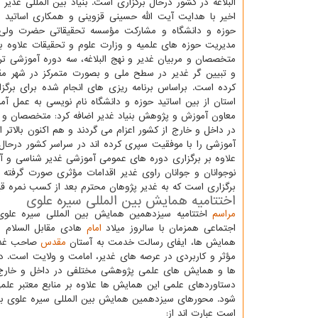
البلاغه در کشور درحال برگزاری است. بنیاد بین المللی غدیر 
اخیر با هدایت آیت الله حسینی قزوینی و همکاری اساتید م
حوزه و دانشگاه و مشارکت مؤسسه تحقیقاتی حضرت ولی
مدیریت حوزه های علمیه و وزارت علوم و تحقیقات علاوه ب
متخصصان و مربیان غدیر و نهج البلاغه، سه دوره آموزشی
و تبیین گر غدیر در سطح ملی و بصورت متمرکز در شهر مقد
استان از بین اساتید حوزه و دانشگاه نام نویسی به عمل آ
معاون آموزش و پژوهش بنیاد غدیر اضافه کرد: متخصصان و م
آموزشی را با موفقیت سپری کرده اند در سراسر کشور درحا
علاوه بر برگزاری دوره های عمومی آموزشی غدیر شناسی و آشن
نوجوانان و جوانان راوی غدیر اقدامات مؤثری صورت گرفته
برگزاری است که به غدیر پژوهان محترم بعد از کسب نمره قب
اختتامیه همایش بین المللی سیره علوی
مراسم
اختتامیه سیزدهمین همایش بین المللی سیره علوی
اجتماعی همزمان با سالروز میلاد
امام
هادی مقابل السلام و
همایش ها، ایفای رسالت خدمت به آستان
مقدس
صاحب غدیر
مؤثر و کاربردی در عرصه های غدیر، امامت و ولایت است. در ا
ها و همایش های علمی پژوهشی مختلفی در داخل و خارج از
دستاوردهای علمی این همایش ها علاوه بر منابع معتبر علم
است عبارت اند از: