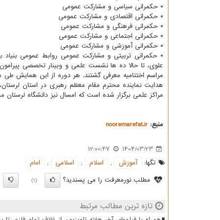
* حکمرانی سیاسی و مشارکت عمومی
* حکمرانی اقتصادی و مشارکت عمومی
* حکمرانی فرهنگی و مشارکت عمومی
* حکمرانی اجتماعی و مشارکت عمومی
* حکمرانی آموزشی و مشارکت عمومی
* حکمرانی تربیتی و مشارکت عمومی روابط عمومی بنیاد ب
علوی، تا حالا ده ها نشست علمی و وبینار تخصصی پیرامون 
مراسم اختتامیه معرفی گشتند. هر دوره از این همایش طی سیز
هدایت نماینده محترم مقام معظم رهبری در استان لرستان، 
مراکز علمی برگزار شده است که امسال نیز دانشگاه لرستان 
منبع:
nooremarefat.ir
12:00:47
1404/03/23
تگها:
آموزش
,
اسلام
,
اسلامی
,
امام
مطلب نورمعرفت را می پسندید؟
)
(1)
تازه ترین مطالب مرتبط
همراه با فیلمهای آخر هفته تلویزیون از غلاف تمام فلزی تا 