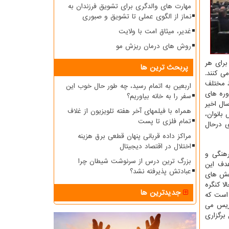
مهارت های والدگری برای تشویق فرزندان به
نماز از الگوی عملی تا تشویق و صبوری
غدیر، میثاق امت با ولایت
روش های درمان ریزش مو
رای برگزاری سومین دوره ملّی آموزشی تربیت متخصص غدیر با اختصاص سهمیه ۱۰ نفر برای هر
پربحث ترین ها
ی کنند.
ط مختلف
اربعین به اتمام رسید، چه طور حال خوب این
ه این دوره های
سفر را به خانه بیاوریم؟
ال اخیر
همراه با فیلمهای آخر هفته تلویزیون از غلاف
بانوان،
تمام فلزی تا پست
ی درحال
مراکز داده قربانی پنهان قطعی برق هزینه
اختلال در اقتصاد دیجیتال
هنگی و
بزرگ ترین درس از سرنوشت شیطان چرا
هدف این
عبادتش پذیرفته نشد؟
وهش های
ا کنگره
جدیدترین ها
 است که
دریس می
ون و مشارکت»، که با مجوز پایگاه استنادی علوم اسلامی(ISC) درحال برگزاری