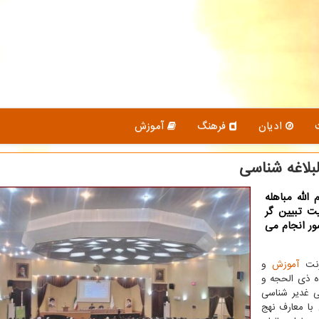
ادیان
فرهنگ
آموزش
بلاغه شناسی
الله مباهله
ت تبیین گر
شور انجام می
اونت
آموزش
و
اه ذی الحجه و
شی غدیر شناسی
با معارف نهج