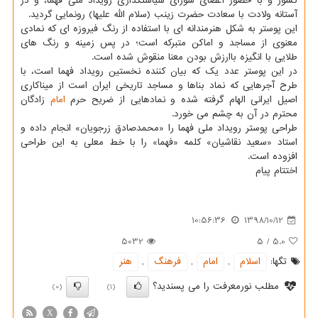
كشور و با حضور اعضای شورای سیاستگذاری رویداد ملی فهما، و در
آستانه ولادت با سعادت حضرت زینب (سلام الله علیها) رونمایی گردید.
این پوستر به شكل هنرمندانه ای با استفاده از رنگ فیروزه ای كه نمادی
معنوی از مساجد و اماكن متبركه است؛ در پس زمینه و رنگ های
طلایی با انگیزه باارزش بودن معنا منقوش شده است.
در این پوستر عدد یك كه بیان كننده نخستین رویداد فهما است، با
طرح آجرهایی كه نماد بناها و مساجد تاریخی ایران است از میناكاری
اصیل ایرانی الهام گرفته شده و نمادهایی از ضریح حرم
امام
زادگان
محترم در آن به چشم می خورد.
طراحی پوستر رویداد ملی فهما را «محمدصادق زرجویان» انجام داده و
استاد «سعید نقاشیان» كلمه «فهما» را با خط معلی به این طراحی
افزوده است.
اختتام پیام
10:56:36
1398/10/12
5032
5
/
5.0
تگها:
اسلام
,
امام
,
فرهنگ
,
هنر
مطلب نورمعرفت را می پسندید؟
(0)
(1)
X