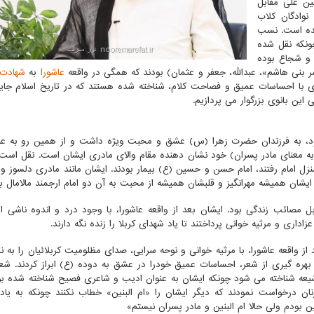
نین علی مقابل
وادگان کلاب
 شده است. نسب
ونکه نقل شده
ر و شجاع بوده
ر بنی هاشم»، عبدالله، جعفر و عثمان) بودند که همگی در واقعه
عاشورا
به
شهادت
عری با احساسات عمیق و فصاحت کلام، شناخته شده هستند که در تاریخ اسلام جایگ
ین بانوی بزرگوار می پردازیم.
ن خود، به فرزندان حضرت زهرا (س) عشق و محبت ویژه داشت و از همین رو به ع
 (به معنای مادر پسران) خود نشان دهنده مقام والای مادری ایشان است. نقل است
زل امام رفتند، امام حسن و حسین (ع) بیمار بودند. ایشان مانند مادری دلسوز و 
 ایشان همیشه مهرانگیز و قلبشان همیشه از محبت به آن دو امام ارجمند مالامال بو
ل مصائب زندگی بود. ایشان بعد از واقعه عاشورا، با وجود درد و اندوه ناشی ا
داری و مرثیه خوانی پرداختند تا یاد شهدای کربلا را زنده نگه دارند.
 از واقعه عاشورا، با مرثیه خوانی و نوحه سرایی، صدای مظلومیت کربلائیان را به 
ا بهره گیری از شعر، احساسات عمیق خودرا در عشق به دوده (ع) ابراز کردند. شع
یعه شناخته می شود چونکه ایشان به عنوان ادیب و شاعری فصیح شناخته شده بود
ان درخواست نمودند که دیگر ایشان را «ام البنین» خطاب نکنند چونکه به یاد 
ن بودم ولی حالا ام البنین و مادر پسران نیستم»