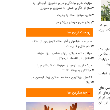
مهارت های والدگری برای تشویق فرزندان به
نماز از الگوی عملی تا تشویق و صبوری
غدیر، میثاق امت با ولایت
روش های درمان ریزش مو
رسیدند.
اه ویژه
پربحث ترین ها
همراه با فیلمهای آخر هفته تلویزیون از غلاف
تمام فلزی تا پست
نوان یک
مراکز داده قربانی پنهان قطعی برق هزینه
 هنگامی
اختلال در اقتصاد دیجیتال
درنهایت
د.
بزرگ ترین درس از سرنوشت شیطان چرا
عبادتش پذیرفته نشد؟
ز شهادت
تکمیل بزرگترین مجتمع اسکان زوار اربعین در
کربلا
نسل های
جدیدترین ها
رهای ام
. ام ام
فرزندان