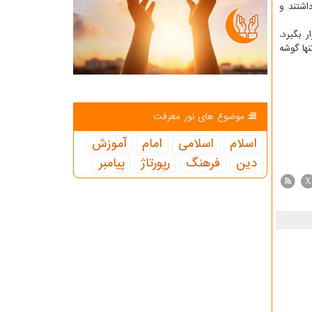
اشتند و
 بگیرد.
ها گوشه
موضوع های نور معرفت
اسلام
اسلامی
امام
آموزش
دین
فرهنگ
رپورتاژ
پیامبر
X