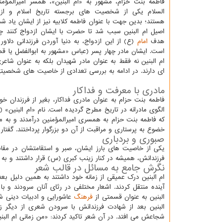
فاطمه بنت حُزام، مشهور به «ام البنین»، همسر امیرالمؤم
السلام یکی از شخصیت های برجسته تاریخ اسلام و از ن
هستند؛ بدین جهت با عنوان فاطمه کلابیه نیز از ایشان یاد
اصیل ام البنین سبب شد تا حضرت با ایشان ازدواج کنند چ
هدف
امام
(ع) از این ازدواج، به دنیا آوردن فرزندانی دلاو
است. ایشان مادر چهار پسر (عباس «مشهور به ابوالفضل یا قم
ام البنین نه فقط به عنوان مادر شهیدان بلکه به عنوان شا
ای دارند. در ادامه به بررسی تعدادی از خاصیت های شخصیتی ا
مادری با معرفت و فداکار
فاطمه بنت حزام به عنوان مادری فداکار، بغیر از فرزندا
الگوی مادرانه در تاریخ مطرح گردیده است. نام «ام البنین»
که فاطمه بنت حزام به همسری امیرالمؤمنین درآمدند و به من
خضوع به پرستاری و مراقبت از آن دو بزرگوار پرداختند. گفتار
صبوری و بردباری
یکی از خاصیت های بارز ایشان، صبر و استقامتشان در مقاب
فرزندانش، همیشه در کنار زینب کبری (س) قرار داشتند و به عزا
نگرش جامع به مسائل در قالب شعر
ام البنین درک عمیقی از زمانه خود داشتند به همین دلیل بعد
آینده منتقل کردند. اشعار مختلفی در رثای آنان سرودند و ب
البنین به عنوان قسمتی از
فرهنگ
عاشورایی و ادبیات دینی ش
البنین بعد از شهادت فرزندانش با سرودن شعری از دیگر زن
شجاعش می افتد. در آن شعر تاکید کردند: «من زمانی ام البنی