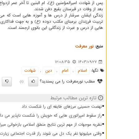
پس از شهادت امیرالمؤمنین (ع)، ام البنین تا آخر عمر ازدو
بعد از وفات در قبرستان بقیع دفن شدند.
زندگی ایشان سرشار از درس ها و آموزه هایی است که می توا
تربیت فرزندان برمبنای مکتب دوده (ع) و به جهت فداکاری 
هایی از درس و عبرت از زندگانی این بانوی ارجمند است.
منبع:
نور معرفت
12:08:35
1403/09/27
تگها:
اسلام
,
امام
,
دین
,
شهادت
مطلب نورمعرفت را می پسندید؟
)
(1)
تازه ترین مطالب مرتبط
نهضت حسینی مرزهای طایفه ای را شکست داد
راز سقوط امپراتوری هایی که خویش را شکست ناپذیر می دان
نظریه موجهات از مهم ترین نتایج منطق اسلامی بازخوانی میرا
وقتی میلیونها نفر یک دل می شوند راز قدرت اجتماعی زیار