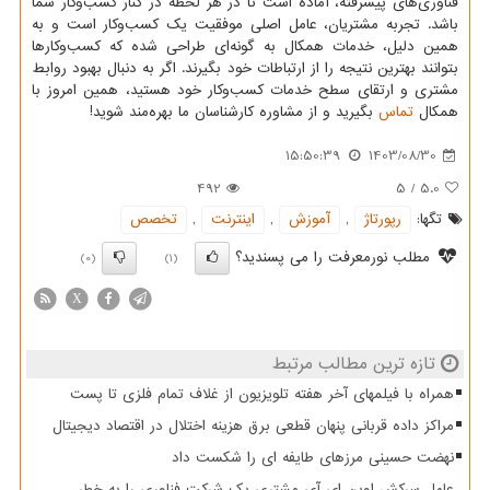
فناوری‌های پیشرفته، آماده است تا در هر لحظه در کنار کسب‌وکار شما
باشد. تجربه مشتریان، عامل اصلی موفقیت یک کسب‌وکار است و به
همین دلیل، خدمات همکال به گونه‌ای طراحی شده که کسب‌وکارها
بتوانند بهترین نتیجه را از ارتباطات خود بگیرند. اگر به دنبال بهبود روابط
مشتری و ارتقای سطح خدمات کسب‌وکار خود هستید، همین امروز با
همکال
تماس
بگیرید و از مشاوره کارشناسان ما بهره‌مند شوید!
15:50:39
1403/08/30
492
5
/
5.0
تگها:
رپورتاژ
,
آموزش
,
اینترنت
,
تخصص
مطلب نورمعرفت را می پسندید؟
(0)
(1)
X
تازه ترین مطالب مرتبط
همراه با فیلمهای آخر هفته تلویزیون از غلاف تمام فلزی تا پست
مراکز داده قربانی پنهان قطعی برق هزینه اختلال در اقتصاد دیجیتال
نهضت حسینی مرزهای طایفه ای را شکست داد
عامل سرکش اوپن ای آی مشتری یک شرکت فناوری را به خطر