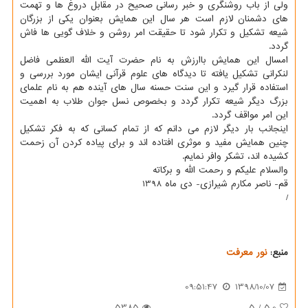
ولی از باب روشنگری و خبر رسانی صحیح در مقابل دروغ ها و تهمت
های دشمنان لازم است هر سال این همایش بعنوان یكی از بزرگان
شیعه تشكیل و تكرار شود تا حقیقت امر روشن و خلاف گویی ها فاش
گردد.
امسال این همایش باارزش به نام حضرت آیت الله العظمی فاضل
لنكرانی تشكیل یافته تا دیدگاه های علوم قرآنی ایشان مورد بررسی و
استفاده قرار گیرد و این سنت حسنه سال های آینده هم به نام علمای
بزرگ دیگر شیعه تكرار گردد و بخصوص نسل جوان طلاب به اهمیت
این امر مواقف گردد.
اینجانب بار دیگر لازم می دانم كه از تمام كسانی كه به فكر تشكیل
چنین همایش مفید و موثری افتاده اند و برای پیاده كردن آن زحمت
كشیده اند، تشكر وافر نمایم.
والسلام علیكم و رحمت الله و بركاته
قم- ناصر مكارم شیرازی- دی ماه 1398
/
منبع:
نور معرفت
09:51:47
1398/10/07
5385
5
/
5.0