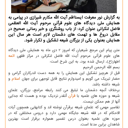
به گزارش نور معرفت ایسنا/قم آیت الله مكارم شیرازی در پیامی به
همایش ملی دیدگاه های علوم قرآنی مرحوم آیت الله العظمی
فاضل لنكرانی عنوان كرد: از باب روشنگری و خبر رسانی صحیح در
مقابل دروغ ها و تهمت های دشمنان لازم است هر سال این
همایش بعنوان یكی از بزرگان شیعه تشكیل و تكرار شود.
متن پیام این مرجع شیعیان كه امروز 2 دی ماه به همایش ملی دیدگاه
های علوم قرآنی مرحوم آیت الله فاضل لنكرانی در مركز فقهی
ائمه
اطهار(ع)، ارسال شده بود، به این شرح است:
بسم الله الرحمن الرحیم
قبل از هرچیز تشكیل این همایش را به همه دست اندركاران گرامی و
حضار تبریك می گویم و امیدوارم نتایج قابل توجهی برای جهان
اسلام
و
شیعه داشته باشد.
برخلاف آنچه دشمنان ما تبلیغ می كنند رابطه مراجع، بزرگان، علمای
شیعه و حوزه های علمیه با
قرآن
آنقدر نزدیك بوده و هست كه جدایی
آنها از هم ممكن نیست.
تفاسیر مهمی كه علمای شیعه برقرآن نوشته اند و كتابهایی همچون آیات
الاحكام كه در فقه شیعه جایگاه مهمی دارد و دروس مختلفی كه در
حوزه های علمیه بعنوان درس تفسیر همواره برقرار است بهترین
شاهدان براین مدعا است.