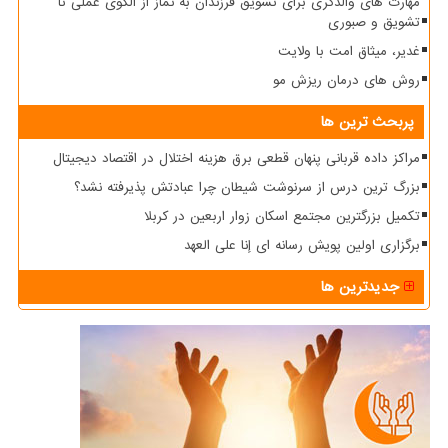
مهارت های والدگری برای تشویق فرزندان به نماز از الگوی عملی تا
تشویق و صبوری
غدیر، میثاق امت با ولایت
روش های درمان ریزش مو
پربحث ترین ها
مراکز داده قربانی پنهان قطعی برق هزینه اختلال در اقتصاد دیجیتال
بزرگ ترین درس از سرنوشت شیطان چرا عبادتش پذیرفته نشد؟
تکمیل بزرگترین مجتمع اسکان زوار اربعین در کربلا
برگزاری اولین پویش رسانه ای إنا علی العهد
جدیدترین ها