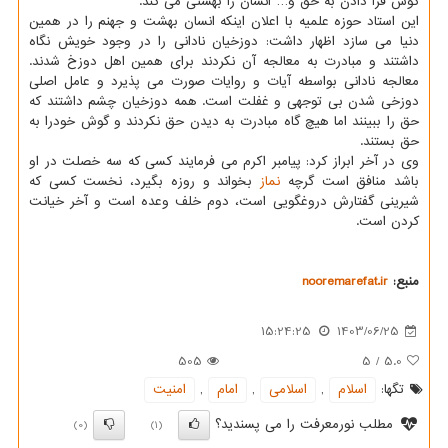
گوش فرا دادن به حق و… انسان را بهشتی می کند.
این استاد حوزه علمیه با اعلان اینکه انسان بهشت و جهنم را در همین
دنیا می سازد اظهار داشت: دوزخیان نادانی را در وجود خویش نگاه
داشتند و مبادرت به معالجه آن نکردند برای همین اهل دوزخ شدند.
معالجه نادانی بواسطه آیات و روایات صورت می پذیرد و عامل اصلی
دوزخی شدن بی توجهی و غفلت است. همه دوزخیان چشم داشتند که
حق را ببینند اما هیچ گاه مبادرت به دیدن حق نکردند و گوش خودرا به
حق بستند.
وی در آخر ابراز کرد: پیامبر اکرم می فرمایند کسی که سه خصلت در او
باشد منافق است گرچه
نماز
بخواند و روزه بگیرد، نخست کسی که
شیرینی گفتارش دروغگویی است، دوم خلف وعده است و آخر خیانت
کردن است.
منبع:
nooremarefat.ir
15:24:25
1403/06/25
505
5
/
5.0
تگها:
اسلام
,
اسلامی
,
امام
,
امنیت
مطلب نورمعرفت را می پسندید؟
(0)
(1)