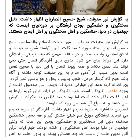
به گزارش نور معرفت، شیخ حسین انصاریان اظهار داشت: دلیل
سختگیری و خشمگین بودن فرشتگان بر دوزخیان اینست که
جهنمیان در دنیا، خشمگین و اهل سختگیری بر اهل ایمان هستند.
به گزارش نور معرفت به نقل از مهر، حجت الاسلام والمسلمین شیخ
حسین انصاریان استاد حوزه علمیه گفت: امروز آراسته شدن به تربیت و
اخلاق اسلامی واجب است و در مطالب مهمی که جنبه تربیتی و اخلاقی
دارد این موارد بیان می شود. بدون یاری آفریدگار انسان حتی نمی
تواند یک نفس بکشد و همه پیوند انسان با این دنیا با همین نفس
است بدین سبب اگر آدمی مدام به این حقیقت توجه داشته و آگاه
باشد هیچ گاه گرفتار حرص، طمع، بدبینی، بخل و هواپرستی نمی گردد.
وی اضافه کرد: همه این عوارض خطرناک جهنمی ساز محصول غفلت از
وجود
مقدس
آفریدگار است. حتی آفریدگار در آیات
قرآن
کریم بارها به
اهل غفلت تذکر داده است اما نود درصد غافلان به تذکرات او گوش
نمی دهند و به سراغ آن هم نمی روند که بفهمند.
انصاریان با اشاره به سوره تحریم اظهار داشت: آفریدگار در سوره تحریم
می فرماید فرشتگان دوزخ هم خیلی مشکل گیر و هم بسیار خشمگین
هستند؛ دلیل این سختگیری و خشمگین بودن این است که وقتی
جهنمیان در دنیا بودند اهل سختگیری و خشم بودند. طبق آیات قرآن
آنان بدون علت از دست خداوند عصبانی بودند و بدون علت به اهل