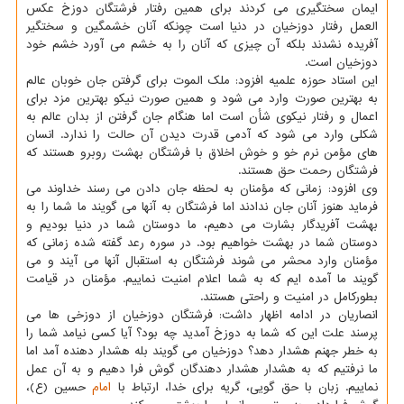
ایمان سختگیری می کردند برای همین رفتار فرشتگان دوزخ عکس
العمل رفتار دوزخیان در دنیا است چونکه آنان خشمگین و سختگیر
آفریده نشدند بلکه آن چیزی که آنان را به خشم می آورد خشم خود
دوزخیان است.
این استاد حوزه علمیه افزود: ملک الموت برای گرفتن جان خوبان عالم
به بهترین صورت وارد می شود و همین صورت نیکو بهترین مزد برای
اعمال و رفتار نیکوی شأن است اما هنگام جان گرفتن از بدان عالم به
شکلی وارد می شود که آدمی قدرت دیدن آن حالت را ندارد. انسان
های مؤمن نرم خو و خوش اخلاق با فرشتگان بهشت روبرو هستند که
فرشتگان رحمت حق هستند.
وی افزود: زمانی که مؤمنان به لحظه جان دادن می رسند خداوند می
فرماید هنوز آنان جان ندادند اما فرشتگان به آنها می گویند ما شما را به
بهشت آفریدگار بشارت می دهیم، ما دوستان شما در دنیا بودیم و
دوستان شما در بهشت خواهیم بود. در سوره رعد گفته شده زمانی که
مؤمنان وارد محشر می شوند فرشتگان به استقبال آنها می آیند و می
گویند ما آمده ایم که به شما اعلام امنیت نماییم. مؤمنان در قیامت
بطورکامل در امنیت و راحتی هستند.
انصاریان در ادامه اظهار داشت: فرشتگان دوزخیان از دوزخی ها می
پرسند علت این که شما به دوزخ آمدید چه بود؟ آیا کسی نیامد شما را
به خطر جهنم هشدار دهد؟ دوزخیان می گویند بله هشدار دهنده آمد اما
ما نرفتیم که به هشدار هشدار دهندگان گوش فرا دهیم و به آن عمل
نماییم. زبان با حق گویی، گریه برای خدا، ارتباط با
امام
حسین (ع)،