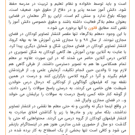
است و باید توسط خانواده و نظام تعلیم و تربیت در مدرسه حفظ
شود. دانش آموز صدمه پذیر و در دفاع از حقوق خود ضعیف است،
چونکه بلوغ ندارد و سنش کم است، ازاین رو اگر معلمان در فضایی
بعنوان معلم بلاگر فعالیت داشته باشند و حقوق خصوصی دانش آموز را
نقض کنند مطابق
قانون
با آنها برخورد می شود.»
با این وجود «معلم بلاگرها» تنها مقصر انتشار تصاویر کودکان در فضای
مجازی نبودند. از سال ۹۸ و با مجازی شدن آموزش ها به بهانه کرونا،
انتشار تصاویر کودکان در فضای مجازی شکل و شمایل دیگری پیدا کرد.
با عنایت به آنلاین بودن آموزش ها، گاهی کودکان به شکل تصویری در
کلاس درس آنلاین حاضر می شدند که در این صورت علاوه بر معلم
تمام همکلاسی ها هم به تصویر دسترسی داشتند. از طرفی گاهی هم
لازم بود تا والدین حین انجام تکلیف، آزمایش علمی و... از فرزندشان
فیلم بگیرند و آنرا در گروه کلاسی بارگزاری کنند و درست در همین
نقطه بود که فیلمهای گوناگونی از کودکانی که درحال درس خواندن
شیطنت های خاصی می کردند، به درستی پاسخ سوالات را نمی دادند،
از گوشه کنار خانه کسی پاسخ درست به سوالات را برایشان می خواند
و... در فضای مجازی وایرال شد.
در واقع اینجا دیگر نه والدین و نه حتی معلم ها نقشی در انتشار تصاویر
نداشتند، بلکه سایر پدر و مادرها با زیر پا گذاشتن اخلاق مبادرت به
انتشار فیلمهای کودکان از گروه درسی می کردند. محتواهایی که حتی با
گذشت دو سال از حضوری شدن مدارس هنوز هم در اینستاگرام بازنشر
می شود و کافی است تنها بخشی از یک اصطلاح به کار برده شده در