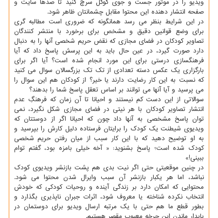
ویدیو را در موتور جست و جوی گوگل سرچ کنید تا صدها سایت و
صفحه انتشار دهنده این محتوا مقابل چشمانتان ظاهر شود.
در این شرایط بنظر می رسد همانگونه که ضروری است مطالبه گری
برای وضع قوانین دقیق و مشخص برای برخورد با منتشر کنندگان
تصاویر کودکان در فضای مجازی که نقض حریم شخصی آنها را به دنبال
دارد صورت گیرد، در عین حال باید به این پرسش پاسخ داد که آیا
فرهنگسازی درستی برای این مورد انجام شده است؟ آیا اگر برای
بارگزاری یک عکس دسته تعدادی از تک تک بزرگسالان سوال می کنید
که نسبت به این کار رضایت دارند یا خیر؟ از کودکان هم این سوال را
می پرسید و آیا آنها می توانند بر اساس تعقل پاسخ شما را بدهند؟
سوالاتی از این دست کم نیستند و احیانا تا آن زمان که فرهنگِ عدم
انتشار تصاویر کودکان با هر نیتی در فضای مجازی شکل نگیرد، نمی
توان پاسخ مشخصی به آنها داد چون که احیانا اگر از دوستتان که
ویدیوی شیطنت یک کودک را برایتان فرستاده دلیل کارش را بپرسید و
به او توضیح دهید که با این کار سبب از میان رفتن حریم شخصی
کودک شده است؛ پاسخ بشنوید: « آخه خیلی بامزه بود، گفتم توام
ببینی!»
در چنین موقعیتی حتی اگر نیت بدی هم پشت بازنشر ویدیوی کودک
نباشد، اما هر یکبار بازنشر آن سبب وایرال شدن محتوا می شود.
محتوایی که امکان دارد بر زندگی آینده و روحیات کودکی که خودش
انتخاب نکرده شناخته یا معروف شود، اثرات جبران ناپذیری بگذارد و
بطور قطع ما هم حتی با یک مرتبه ارسال ویدیو برای دوستمان در
پایدار ماندن این چرخه معیوب مقصر هستیم.