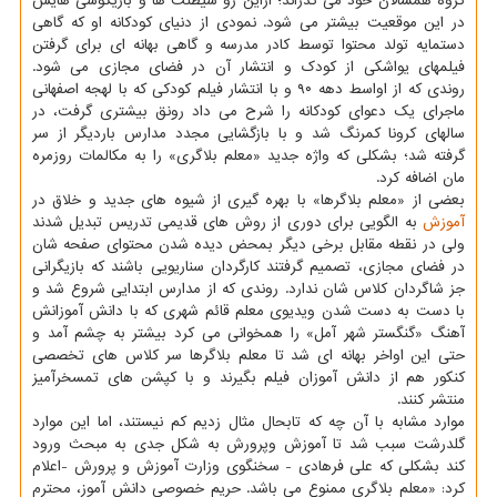
گروه همسالان خود می گذراند؛ ازاین رو شیطنت ها و بازیگوشی هایش
در این موقعیت بیشتر می شود. نمودی از دنیای کودکانه او که گاهی
دستمایه تولد محتوا توسط کادر مدرسه و گاهی بهانه ای برای گرفتن
فیلمهای یواشکی از کودک و انتشار آن در فضای مجازی می شود.
روندی که از اواسط دهه ۹۰ و با انتشار فیلم کودکی که با لهجه اصفهانی
ماجرای یک دعوای کودکانه را شرح می داد رونق بیشتری گرفت، در
سالهای کرونا کمرنگ شد و با بازگشایی مجدد مدارس باردیگر از سر
گرفته شد؛ بشکلی که واژه جدید «معلم بلاگری» را به مکالمات روزمره
مان اضافه کرد.
بعضی از «معلم بلاگرها» با بهره گیری از شیوه های جدید و خلاق در
آموزش
به الگویی برای دوری از روش های قدیمی تدریس تبدیل شدند
ولی در نقطه مقابل برخی دیگر بمحض دیده شدن محتوای صفحه شان
در فضای مجازی، تصمیم گرفتند کارگردان سناریویی باشند که بازیگرانی
جز شاگردان کلاس شان ندارد. روندی که از مدارس ابتدایی شروع شد و
با دست به دست شدن ویدیوی معلم قائم شهری که با دانش آموزانش
آهنگ «گنگستر شهر آمل» را همخوانی می کرد بیشتر به چشم آمد و
حتی این اواخر بهانه ای شد تا معلم بلاگرها سر کلاس های تخصصی
کنکور هم از دانش آموزان فیلم بگیرند و با کپشن های تمسخرآمیز
منتشر کنند.
موارد مشابه با آن چه که تابحال مثال زدیم کم نیستند، اما این موارد
گلدرشت سبب شد تا آموزش وپرورش به شکل جدی به مبحث ورود
کند بشکلی که علی فرهادی - سخنگوی وزارت آموزش و پرورش -اعلام
کرد: «معلم بلاگری ممنوع می باشد. حریم خصوصی دانش آموز، محترم