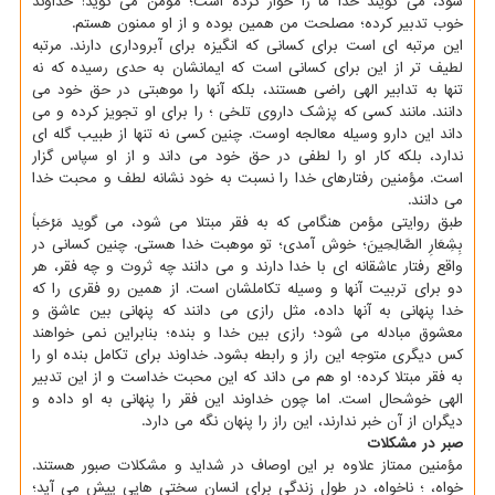
شود، می گویند خدا ما را خوار کرده است؛ مؤمن می گوید: خداوند
خوب تدبیر کرده؛ مصلحت من همین بوده و از او ممنون هستم.
این مرتبه ای است برای کسانی که انگیزه برای آبروداری دارند. مرتبه
لطیف تر از این برای کسانی است که ایمانشان به حدی رسیده که نه
تنها به تدابیر الهی راضی هستند، بلکه آنها را موهبتی در حق خود می
دانند. مانند کسی که پزشک داروی تلخی ؛ را برای او تجویز کرده و می
داند این دارو وسیله معالجه اوست. چنین کسی نه تنها از طبیب گله ای
ندارد، بلکه کار او را لطفی در حق خود می داند و از او سپاس گزار
است. مؤمنین رفتارهای خدا را نسبت به خود نشانه لطف و محبت خدا
می دانند.
طبق روایتی مؤمن هنگامی که به فقر مبتلا می شود، می گوید مَرْحَباً
بِشِعَارِ الصَّالِحِینَ؛ خوش آمدی؛ تو موهبت خدا هستی. چنین کسانی در
واقع رفتار عاشقانه ای با خدا دارند و می دانند چه ثروت و چه فقر، هر
دو برای تربیت آنها و وسیله تکاملشان است. از همین رو فقری را که
خدا پنهانی به آنها داده، مثل رازی می دانند که پنهانی بین عاشق و
معشوق مبادله می شود؛ رازی بین خدا و بنده؛ بنابراین نمی خواهند
کس دیگری متوجه این راز و رابطه بشود. خداوند برای تکامل بنده او را
به فقر مبتلا کرده؛ او هم می داند که این محبت خداست و از این تدبیر
الهی خوشحال است. اما چون خداوند این فقر را پنهانی به او داده و
دیگران از آن خبر ندارند، این راز را پنهان نگه می دارد.
صبر در مشکلات
مؤمنین ممتاز علاوه بر این اوصاف در شداید و مشکلات صبور هستند.
خواه، ؛ ناخواه، در طول زندگی برای انسان سختی هایی پیش می آید؛