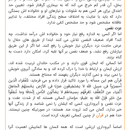
بخل، آن قدر کم خرج می کند که به بیماری گرفتار شود. تعیین حد
اعتدال برای هر کس هم به شئونات و نیازهای او و خانواده اش بستگی
دارد که باید با عنایت به اختلاف سطح زندگی افراد مختلف، با تدابیر
عاقلانه مشخص شود و حد مشخص کمّی ندارد.
عزت نفس
اما اگر کسی به اندازه رفع نیاز خود و خانواده اش درآمد نداشت، چه
کند؟ افراد ضعیف النفس تلاش می کنند ابتدا از طریق های حلال با
عرض حاجت نزد دیگران نیاز خویش را رفع کنند. اما اگر از این طریق
نیازشان رفع نشد، و ضعف نفس بر آنها غلبه کرد، امکان دارد دست به
گناه بزنند.
اما کسانی که ایمان قوی دارند و در مکتب خاندان تربیت شده اند،
ارزش ایمان و ارتباط با خدا را درک کرده اند و به سادگی آبروی خویش
را نمی برند و نمی گذارند دیگران بفهمند که محتاج هستند.
قرآن هم این مسأله را مورد تاکید قرار داده و می فرماید: لِلْفُقَرَاء الَّذِینَ
أُحصِرُواْ فِی سَبِیلِ اللّهِ لاَ یَسْتَطِیعُونَ ضَرْبًا فِی الأَرْضِ یَحْسَبُهُمُ الْجَاهِلُ
أَغْنِیَاء مِنَ التَّعَفُّفِ تَعْرِفُهُم بِسِیمَاهُمْ لاَ یَسْأَلُونَ النَّاسَ إِلْحَافًا وَمَا تُنفِقُواْ
مِنْ خَیْرٍ فَإِنَّ اللّهَ بِهِ عَلِیمٌ؛ مؤمنان کسانی هستند که از شدت عفت و
عزت نفس و آبروداری، کسی که ایشان را نمی شناسد و از زندگی آنها
خبر ندارد، گمان می کند ثروت مند هستند؛ در صورتیکه چنین نیستند.
خدا هم در
قرآن
از چنین کسانی تعریف کرده است.
اساساً آبروداری ارزشی است که همه انسان ها کمابیش اهمیت آنرا