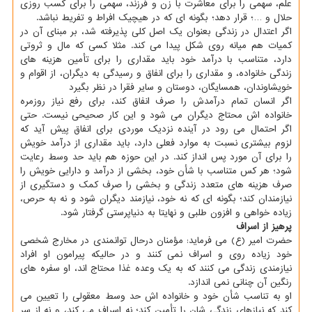
علم، سهمی را برای معاشرت با زن و فرزند، سهمی را برای کسب روزی
حلال و …؛ قرار دهد؛ بگونه ای که در هیچیک افراط و تفریط نباشد.
اگر اعتدال در زندگی بعنوان یک اصل کلی پذیرفته شد، بر مبنای آن در
کمیات هم میانه روی شکل پیدا می کند. مثلا کسی که مال و ثروتی
دارد، متناسب با درآمد خود باید مقداری را برای تأمین هزینه های
زندگی خانواده، و مقداری را برای انفاق و رسیدگی به دیگران، از اقوام و
خویشاوندان، همسایگان، دوستان و سایر فقرا در نظر بگیرد
اگر انسان تمام درآمدش را صرف انفاق کند، برای رفع نیاز روزمره
خانواده اش محتاج دیگران می شود و این کار صحیحی نیست. حتی
اگر احتمال می رود در آینده نزدیک موردی برای انفاق پیش آید که
لزوم بیشتری نسبت به موارد فعلی دارد، باید مقداری از درآمد خویش
را برای آن مورد پس انداز کند. در این حوزه هم باید حد وسط رعایت
شود؛ هر کس متناسب با شأن خود، بخشی از درآمد و دارایی خویش را
صرف هزینه های متعدد زندگی و بخشی را صرف کمک و دستگیری از
نیازمندان کند؛ بگونه ای که نه خود، نیازمند دیگران شود و نه به حرص،
زیاده خواهی و افزون طلبی و نهایتا به دنیاپرستی گرفتار شود.
پرهیز از اسراف
حضرت امیر (ع) می فرماید: مؤمنان درحال توانمندی در مخارج شخصی
خود زیاده روی و اسراف نمی کنند و در حالیکه پیرامون او افراد
نیازمندی زندگی می کنند که به یک وعده غذا محتاج اند، او سفره های
رنگین آن چنانی نمی اندازد.
او به تناسب شأن خود و خانواده اش حد وسط معقولی را تعیین می
کند که نیازهای زندگی شان را تأمین کند؛ نه اسراف می کند، و نه از سر