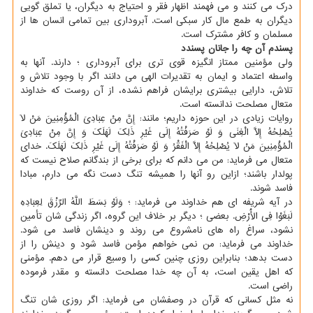
درک می کنند و می فهمند اظهار فقر و احتیاج به دیگران، یا تملق گویی
دیگران به طمع مال کار سبکی است. آبروداری بین تمامی انسان ها از
مسلمان و کافر مشترک است.
پسندم آن چه را جانان پسندد
ولی مؤمنین ممتاز انگیزه قوی تری برای آبروداری ؛ دارند. آنها به
واسطه اعتماد و ایمان به تقدیرات الهی می دانند اگر با وجود تلاش و
تلاش، دارایی بیشتری برایشان فراهم نشده، از آن روست که خداوند
متعال مصلحت ندانسته است.
روایات زیادی در این حوزه داریم؛ مانند: إِنَّ مِنْ عِبَادِیَ الْمُؤْمِنِینَ مَنْ لَا
یُصْلِحُهُ إِلَّا الْغِنَی وَ لَوْ صَرَفْتُهُ إِلَی غَیْرِ ذَلِکَ لَهَلَکَ وَ إِنَّ مِنْ عِبَادِیَ
الْمُؤْمِنِینَ مَنْ لَا یُصْلِحُهُ إِلَّا الْفَقْرُ وَ لَوْ صَرَفْتُهُ إِلَی غَیْرِ ذَلِکَ لَهَلَکَ. خدای
متعال می فرماید: من می دانم که برای برخی از بندگانم صلاح نیست که
پولدار باشند؛ ازاین رو آنها را همیشه تنگ دست نگه می دارم، مبادا
فاسد شوند.
در آیه شریفه ای هم خداوند می فرماید: ؛ وَلَوْ بَسَطَ اللَّهُ الرِّزْقَ لِعِبَادِهِ
لَبَغَوْا فِی الْأَرْضِ. بعضی ؛ دیگر بر خلاف این گروه، اگر زندگی شان تأمین
نشود، سراغ راه های نامشروع می روند و دینشان فاسد می شود.
خداوند می فرماید: من نمی خواهم مؤمن فاسد شود و دینش را از
دست بدهد؛ بنابراین روزی چنین کسی را وسیع قرار می دهم. مؤمنی
که اهل یقین است، به آن چه خدا مصلحت دانسته و مقدر فرموده
راضی است.
نه مثل کسانی که قرآن در وصفشان می فرماید: اگر روزی شان تنگ