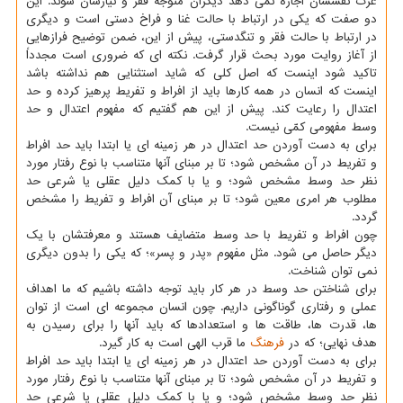
عزت نفسشان اجازه نمی دهد دیگران متوجه فقر و نیازشان شوند. این
دو صفت که یکی در ارتباط با حالت غنا و فراخ دستی است و دیگری
در ارتباط با حالت فقر و تنگدستی، پیش از این، ضمن توضیح فرازهایی
از آغاز روایت مورد بحث قرار گرفت. نکته ای که ضروری است مجدداً
تاکید شود اینست که اصل کلی که شاید استثنایی هم نداشته باشد
اینست که انسان در همه کارها باید از افراط و تفریط پرهیز کرده و حد
اعتدال را رعایت کند. پیش از این هم گفتیم که مفهوم اعتدال و حد
وسط مفهومی کمّی نیست.
برای به دست آوردن حد اعتدال در هر زمینه ای یا ابتدا باید حد افراط
و تفریط در آن مشخص شود؛ تا بر مبنای آنها متناسب با نوع رفتار مورد
نظر حد وسط مشخص شود؛ و یا با کمک دلیل عقلی یا شرعی حد
مطلوب هر امری معین شود؛ تا بر مبنای آن افراط و تفریط را مشخص
گردد.
چون افراط و تفریط با حد وسط متضایف هستند و معرفتشان با یک
دیگر حاصل می شود. مثل مفهوم «پدر و پسر»؛ که یکی را بدون دیگری
نمی توان شناخت.
برای شناختن حد وسط در هر کار باید توجه داشته باشیم که ما اهداف
عملی و رفتاری گوناگونی داریم. چون انسان مجموعه ای است از توان
ها، قدرت ها، طاقت ها و استعدادها که باید آنها را برای رسیدن به
هدف نهایی؛ که در
فرهنگ
ما قرب الهی است به کار گیرد.
برای به دست آوردن حد اعتدال در هر زمینه ای یا ابتدا باید حد افراط
و تفریط در آن مشخص شود؛ تا بر مبنای آنها متناسب با نوع رفتار مورد
نظر حد وسط مشخص شود؛ و یا با کمک دلیل عقلی یا شرعی حد