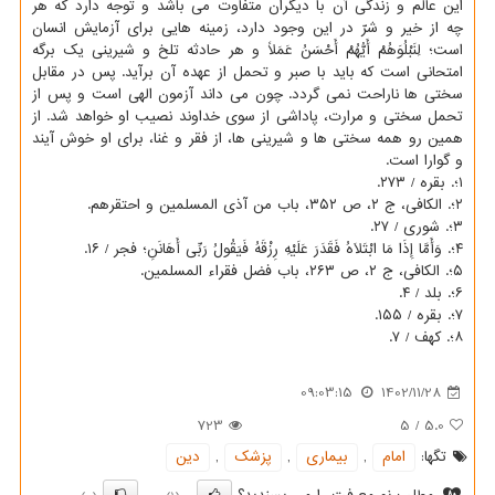
این عالم و زندگی آن با دیگران متفاوت می باشد و توجه دارد که هر
چه از خیر و شرّ در این وجود دارد، زمینه هایی برای آزمایش انسان
است؛ لِنَبْلُوَهُمْ أَیُّهُمْ أَحْسَنُ عَمَلًا و هر حادثه تلخ و شیرینی یک برگه
امتحانی است که باید با صبر و تحمل از عهده آن برآید. پس در مقابل
سختی ها ناراحت نمی گردد. چون می داند آزمون الهی است و پس از
تحمل سختی و مرارت، پاداشی از سوی خداوند نصیب او خواهد شد. از
همین رو همه سختی ها و شیرینی ها، از فقر و غنا، برای او خوش آیند
و گوارا است.
۱؛. بقره / ۲۷۳.
۲؛. الکافی، ج ۲، ص ۳۵۲، باب من آذی المسلمین و احتقرهم.
۳؛. شوری / ۲۷.
۴؛. وَأَمَّا إِذَا مَا ابْتَلَاهُ فَقَدَرَ عَلَیْهِ رِزْقَهُ فَیَقُولُ رَبِّی أَهَانَنِ؛ فجر / ۱۶.
۵؛. الکافی، ج ۲، ص ۲۶۳، باب فضل فقراء المسلمین.
۶؛. بلد / ۴.
۷؛. بقره / ۱۵۵.
۸؛. کهف / ۷.
09:03:15
1402/11/28
723
5
/
5.0
تگها:
امام
,
بیماری
,
پزشك
,
دین