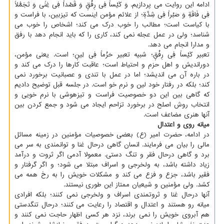
ادامه این روایت می پردازیم. وَ کَیْساً فِی رِفْقٍ وَ قَصْداً فِی غِنًی وَ تَجَمُّلًا
فِی فَاقَةٍ وَ صَبْراً فِی شِدَّةٍ؛ از علائم مؤمن اینست که تیزبین، با فراست و
با کیاست است؛ مطالب را خوب درک می کند؛ اشخاص را خوب می
شناسد؛ ولی در عمل عجله نمی کند، کاری را که باید انجام دهد با رفق
و مدارا انجام می دهد.
تعبیر کَیْساً فِی رِفْقٍ؛ شبیه تعبیر حَزْماً فِی لِینٍ؛ است. یعنی مؤمن،
دوراندیش و اهل حزم و احتیاط است؛ عاقبت کارها را درک می کند و
در باره آن می اندیشد؛ اما در عمل با تندی و عصبانیت برخورد نمی
کند؛ بلکه در رفتار خود لین و نرم خو است. در جلسه قبل توضیح دادیم
که گاهی بین این دو خصوصیت فراست و تیزهوشی با نرم خویی و
انتخاب روش اصلح در برخورد تزاحم ایجاد می شود و جمع کردن بین
آنها هنری مضاعف است.
میانه روی و اعتدال
در ادامه، حضرت امیر (ع) بعضی خصوصیات مؤمنین در زمینه مسائل
مالی را بیان می فرمایند. انسان گاهی درحال غنا و توانمندی به سر می
برد و گاهی درحال فقر و تنگ دستی. معمولا آدمی اگر ثروت و درآمد
زیاد داشته باشد، به ولخرجی و اسراف مبتلا می شود؛ و اگر گرفتار و
فقیر باشد، جزع و فزع می کند و مشکلات خویش را به رخ همه می
کشد. ولی مؤمنین و شیعیان ممتاز این طوری نیستند.
آنها درحال غنا و ثروتمندی اسراف و ولخرجی نمی کنند؛ بلکه افرادی
میانه رو هستند و اعتدال و اقتصاد را رعایت می کنند؛ درحال تنگدستی
هم آبروی خویش را نمی برند، نزد هر کسی اظهار حاجت نمی کنند و