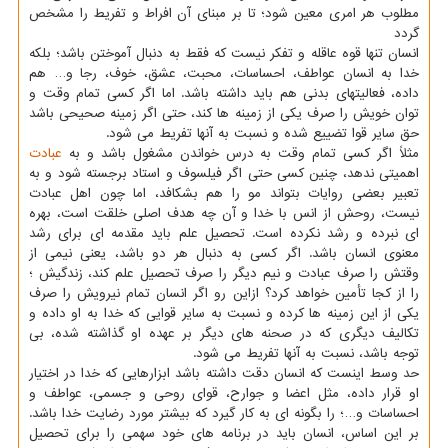
مطلوب هر امری معین شود؛ تا بر مبنای آن افراط و تفریط را مشخص
گردد
انسان تنها قوه عاقله و تفکر نیست که فقط به دنبال آموختن باشد؛ بلکه
خدا به انسان عواطف، احساسات، محبت، عشق، خوف، رجا و… هم
داده، فعالیتهای بدنی هم باید داشته باشد. اما اگر کسی تمام وقت و
توان خویش را صرف یکی از زمینه ها کند، حتی اگر زمینه صحیحی باشد
حق سایر قوا تضییع شده و نسبت به آنها تفریط می شود.
مثلاً اگر کسی تمام وقت به درس خواندن مشغول باشد و به
عبادت
اهمیتی ندهد، چنین کسی حتی اگر فیلسوف و استاد برجسته شود و به
تعبیر بعضی روایات بتواند مو را هم بشکافد، اما چون اهل عبادت
نیست، روحش از انس با خدا و آن چه هدف اصلی خلقت است، بهره
ای نبرده و رشد نکرده است. تحصیل علم باید مقدمه ای برای رشد
معنوی انسان باشد. اگر کسی به دنبال هر دو باشد، یعنی نیمی از
وقتش را صرف عبادت و نیم دیگر را صرف تحصیل علم کند، زندگیش ؛
را از کجا تأمین خواهد کرد؟ ازاین رو اگر انسان تمام نیرویش را صرف
یکی از این زمینه ها کرده و نسبت به سایر قوایی که خدا به او داده و
تکالیف دیگری که در صحنه های دیگر بر عهده او گذاشته شده، بی
توجه باشد، نسبت به آنها تفریط می شود.
حد وسط اینست که انسان دقت داشته باشد ابزارهایی که خدا در اختیار
او قرار داده، مثل اعضا و جوارح، قوای روحی و جسمی، عواطف و
احساسات و…؛ را بگونه ای به کار گیرد که بیشتر مورد رضایت خدا باشد.
بر این اساس، انسان باید در برنامه های خود سهمی را برای تحصیل