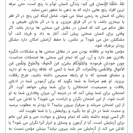
لقَدْ خَلَقْنَا الْإِنسَانَ فِی کَبَدٍ؛ زندگی انسان توأم با رنج است. حتی مرفه
ترین افراد رنج هایی دارند که به ذهن ما خطور نمی نماید.
زمانی که انسان به رنجی مبتلا می شود، شامل اینکه این رنج در اثر فقر
یا بیماری باشد، یا در اثر فراق عزیزی، و یا در اثر بلایای طبیعی و…
عقل حکم می کند که انسان در مقابل این سختی ها بردبار باشد. اگر
وقتی برای انسان سختی پیش آمد، آغاز به داد و فریاد کند، آیا
مشکلش حل می شود؟ بر عکس، با حفظ آرامش امکان دارد مشکل
زودتر برطرف شود.
مؤمن علاوه بر عاقلانه بودن صبر در مقابل سختی ها و مشکلات، انگیزه
بالاتری هم دارد و آن، این که تمام این سختی ها امتحانات خداست؛
چون خودش فرموده: وَلَنَبْلُوَنَّکُمْ بِشَیْءٍ مِّنَ الْخَوفْ وَالْجُوعِ وَنَقْصٍ مِّنَ
الأَمَوَالِ وَالأنفُسِ وَالثَّمَرَاتِ. اگر شما با کسی که علاقه زیادی به او دارید
و مشتاق هستید که با او رابطه صمیمی داشته باشید، طرح رفاقت
بریزید. او هم صراحتاً به شما بگوید که برای آزمودن شما در ادعای
رفاقت و صمیمیت، امتحاناتی را برای شما پیش خواهد آورد. اگر
امتحانی برای شما پیش آمد که در نتیجه آن میزان وفاداری شما به او
ثابت شود، از این امتحان نگران و ناراحت می شوید؟ یا تلاش می کنید
از این امتحان سربلند و سرفراز بیرون بیایید؟ تا زودتر به مطلوب برسید
و محبت شما در دل او جا بگیرد و روابطش را با شما تقویت کند.
اگر کسی توجه داشته باشد که تمام وسایل و حوادث خیر و شرّ این عالم
برای آزمایش است، آیا از آزمون و وسایل و ابزار آنرا نگران می شود؟ یا
تلاش می کند از آزمایش سر بلند بیرون بیاید؟ بینش مؤمن نسبت به