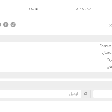
890
5
/
5.0
(0
بیاوریم؟
یجیتال
رد؟
لان