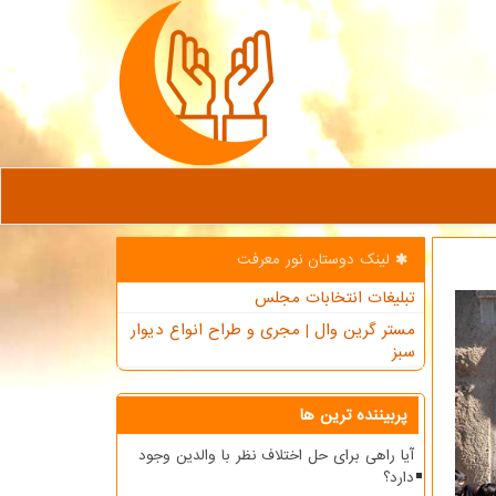
لینک دوستان نور معرفت
تبلیغات انتخابات مجلس
مستر گرین وال | مجری و طراح انواع دیوار
سبز
پربیننده ترین ها
آیا راهی برای حل اختلاف نظر با والدین وجود
دارد؟