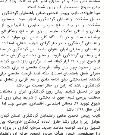
شناخته نمی شود و در سالهای اخیر هم به علت رکود گرد
جدی خروج متخصصان آن روبرو شده است.
مینا علیزاده، نایب رییس انجمن صنفی راهنمایان گردشگری ا
تحلیل مشکلات راهنمایان گردشگری، اظهار نمود: نخستین 
مشکلات را در چند سطح خارجی، خارجی با اثرپذیری از ق
داخلی و استانی تفکیک نماییم و برای هر سطح، راهکارهای 
پوشیده نیست و در یک نگاه کلی شامل این موارد است: 
راهنمایان گردشگری با در نظر گرفتن شرایط شغلی، استفاده
راهنمایان و معرفی ایران بعنوان مقصد امن گردشگری در سط
از شیوع کووید ۱۹ قرار گرفته است. برگزاری پا
پس از حدود چهار سال وقفه، فرصت مناسبی نه برای تثبیت و
معرفی شغل راهنمایان است)، بلکه شاید فرصت مناسبی برای د
گذشته، امیدبخشی برای ادامه دادن و هم افزایی و تعامل بر
گردشگری، باشد که ازاین رو، حائز اهمیت می باشد.
وی در تحلیل شرایط پیش روی گردشگری ایران و مشکلات را
مختلف بررسی کنیم؛ چون که بخشی از شرایط پیش روی گردشگر
شیوع کووید ۱۹، مسائل اجتماعی، اقتصادی، سیاسی 
آبان سال ۱۳۹۸ باشد.
عوامل زیر را برای رشد خارق العاده گردشگری خاورمیانه ب
تسهیل روادید، توسعه مقاصد جدید، سرمایه گذاری در پروژه ه
رزا مصطفوی، رئیس هیأت مدیره انجمن حرفه ای راهنمایا