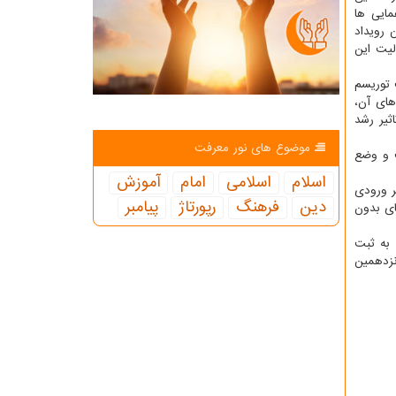
مایی ها
 رویداد
لیت این
 توریسم
های آن،
ثیر رشد
موضوع های نور معرفت
ت و وضع
اسلام
اسلامی
امام
آموزش
ر ورودی
دین
فرهنگ
رپورتاژ
پیامبر
ای بدون
در تقویم به ثبت
نزدهمین