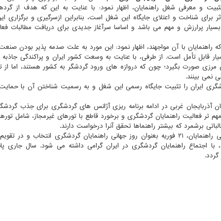
ثبیت و معرفی شغل راهنمایان، اظهار نمود: با عنایت به این که هدف از گرده
ر برای شناخت و اعتلای جایگاه این شغل است، بنابراین ازسرگیری و برگزاری این
سیار پرارزش و مهم می باشد و اساسا سرآغاز جدیدی برای دریافت مطالبات فعا
راهنمایان با آن مواجهند، اظهار نمود: این مورد به علت صدمه پذیر بودن صنعت
ر قابل تأمل است. از طرفی، با عنایت به وسعت کشور ایران و پراکندگی جاذبه 
 مرزی صورت بگیرد؛ چون که دروازه های ورود گردشگر به کشور هستند، اما از تا
ی نمی بینند.
دشگری ایران را تثبیت جایگاه رسمی این شغل و به رسمیت شناختن آن با حمای
ن آذربایجان غربی در ادامه برنامه ریزی آژانس های گردشگری برای جذب گردشگ
م تر فعالیت راهنمایان گردشگری و برخورد قاطع با تورهای غیرمجاز، شامل توره
لباتی برشمرد که بیشتر راهنماها تحقق آنرا درخواست دارند.
از سال ۱۹۹۰ میلادی به پیشنهاد رئیس وقت فدراسیون جهانی راهنمایان، ۲۱ فوریه بعنوان روز جهانی راهنمایان گردشگری انتخاب و 
ی، با اجتماع راهنمایان گردشگری در ایران گرامی داشته می شود. سال جاری پا