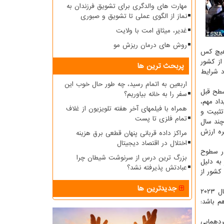
مهارت های والدگری برای تشویق فرزندان به
نماز از الگوی عملی تا تشویق و صبوری
غدیر، میثاق امت با ولایت
روش های درمان ریزش مو
 هیچ کس
ز کشور
پربحث ترین ها
ید ۱۹ برای بهبود شرایط
اربعین به اتمام رسید، چه طور حال خوب این
زدیک شدن به سطح قبل
سفر را به خانه بیاوریم؟
داد مهم،
همراه با فیلمهای آخر هفته تلویزیون از غلاف
تثبیت و
تمام فلزی تا پست
چند سال
ره ارزش
مراکز داده قربانی پنهان قطعی برق هزینه
اختلال در اقتصاد دیجیتال
در سطوح
بزرگ ترین درس از سرنوشت شیطان چرا
به دلیل
عبادتش پذیرفته نشد؟
 کشور از
جدیدترین ها
نایب رییس انجمن صنفی راهنمایان گردشگری استان گیلان افزود: بارومتر سازمان گردشگری سازمان ملل متحد (UN Tourism) در انتهای سال ۲۰۲۳
م باشد:
دهمایی