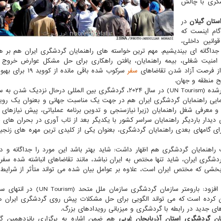
شگری با چالش
ستان گیلان
در
گام اینست که
وانین داخلی،
جداگانه ای بیندیشیم. مهم ترین خواسته های راهنمایان گردشگری ایران هم بر
امنیت شغلی، بیمه راهنمایان، یافتن راهکاری برای حل مشکل عوارض خروج ا
 از فرصت آزاد شدن تقاضاهای
سفر
سرکوب شده باقی مانده از کوو
ح منطقه و جهان.
این راهنمای گردشگری افزود: بر مبنای نخستین گزارش منتشرشده (UN Tourism) در سال ۲۰۲۴، گردشگری بین المللی درحال ن
نزدهمین گردهمایی راهنمایان گردشگری ایران هم در جهت یک مناسبت جهانی و بعنوان یک روی
 معرفی شغل راهنمایان (زیرا نیازسنجی و تدوین برنامه عملیاتی، پیش نیازهای 
یدار باردیگر راهنمایان سراسر کشور با یکدیگر بعد از تاب آوری در بحران های 
ای گامهای بعدی راهنمایان گردشگری، بعنوان یکی از کلیدی ترین مهره های زنجی
هنمایان گردشگری هم اظهار داشت: شاید بهتر باشد این مورد را جداگانه و 
ی ایران، شاید تنها مختص به ایران نباشد، مانند تقاضاهای انباشته شده سفر 
و...، اما بخشی که مختص ایران است، علاوه بر عوامل بیان شده می تواند متأثر از شرایط
یان کرده است که می تواند الگویی برای حل مشکلات پیش روی گردشگری ایران ه
ای جدید در رابطه با گردشگری و میزبانی رویدادهای بزرگ.
ن گردشگری استان آذربایجان غربی
هم ضمن اشاره به برگزاری پانزدهمین گر