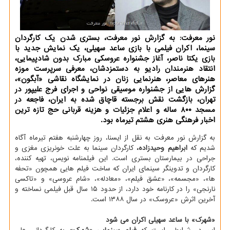
نور معرفت: به گزارش نور معرفت، بستری شدن یک کارگردان
سینما، اکران فیلمی با بازی ساعد سهیلی، یک نمایش جدید با
بازی یکتا ناصر، آغاز جشنواره عروسکی مبارک بدون شادپیمایی،
انتقاد هنرمندان رادیو به دستمزدشان، معرفی سرپرست موزه
هنرهای معاصر، هنرنمایی زنان در نمایشگاه نقاشی «آبگون»،
گزارش هایی از جشنواره موسیقی نواحی و اجرای فرج علیپور در
تهران، بازگشت نقش برجسته قاچاق شده به ایران، فاجعه در
مسجد ۸۰۰ ساله و اعلام جزئیات و هزینه قربانی حج تازه ترین
اخبار فرهنگی هنری هشتم تیرماه بود.
به گزارش نور معرفت به نقل از ایسنا، روز چهارشنبه هفتم تیرماه آگاه
شدیم که
ابراهیم وحیدزاده،
کارگردان سینما به علت خونریزی مغزی و
جراحی در بیمارستان بستری است. این فیلمنامه نویس، تهیه کننده،
کارگردان و تدوینگر سینمای ایران که ساخت فیلم هایی همچون «تحفه
ها»، «مجسمه»، «عشق فیلم»، «معادله»، «شام عروسی» و «تاکسی
نارنجی» را در کارنامه خود دارد، از حدود ۱۵ سال قبل فیلمی نساخته و
آخرین اثرش «عروسک» در سال ۱۳۸۸ است.
«شهرک» با ساعد سهیلی اکران می شود