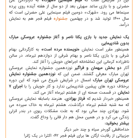
این در شرایطی است که
فیلم سینمایی «شهرک»
به کارگردانی علی
حضرتی و با بازی ساعد سهیلی بعد از دو سال از هفته آینده روی پرده
سینماها می رود. «شهرک» دومین فیلم سینمایی علی حضرتی است که
سال ۱۴۰۰ تولید شد و در چهلمین
جشنواره
فیلم فجر هم به نمایش
درآمد.
یک نمایش جدید با بازی یکتا ناصر و آغاز جشنواره عروسکی مبارک
بدون شادپیمایی
همینطور مقرر است نمایش
«نویسنده مرده است»
به کارگردانی بهنام
شرفی و با بازی یکتا ناصر و بهنام شرفی از دوازدهم تیرماه، در سالن
ناظرزاده­ کرمانی این تماشاخانه اجراهای خویش را آغاز کند.
آثار
دو بخش میهمان و فراگیر
نوزدهمین جشنواره نمایش عروسکی
تهران مبارک معرفی گشتند. ضمن این که
نوزدهمین جشنواره نمایش
عروسکی تهران مبارک
امسال در شرایطی شروع می شود که این دوره
برخلاف دوره های پیشین شادپیمایی ندارد و کار خویش را با
اجرای ۷
نمایش
در قسمت صحنه ای از هشتم تیرماه آغاز می کند.
همینطور خبردار شدیم که
فرناز بهزادی
، هنرمند باسابقه نمایش عروسکی
که سه شنبه ششم تیرماه درگذشت، هشتم تیرماه به خاک سپرده می
شود. بهزادی چند سالی بود که به علت مشکلات ریوی در بندر انزلی
زندگی می کرد و در همین محل هم دار فانی را وداع گفت.
بیشتر بخوانید:
خداحافظی گورخر سیاه و چند خبر دیگر
جزییاتی از رقابت ارگان ها برای فیلم فجر ۴۲؛ اکثرا در یک ژانر!