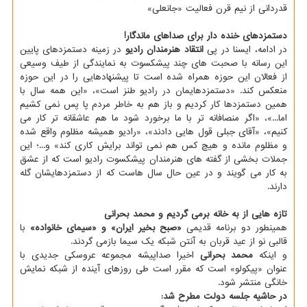
قدردانی از نیم قرن فعالیت «جانعلی»
دستمزدهای خنده دار برای صداهای ماندگار!
در ادامه، ایسنا در پی
انتقاد هنرمندان رادیو
در زمینه دستمزدهای پایین
این رسانه با صحبت های چند پیشکسوت به نمایندگی از طیف وسیعی
از فعالان این حوزه همراه شده است تا پیشنهادهایی را در این حوزه
منعکس کند. «دستمزدهایمان در رادیو طنز است»، «این همه سال با
همین دستمزدها کار کردیم و باز هم به خاطر مردم پا پس نمی کشیم
اما...»، «اگر منصافانه تر با ما برخورد شود ما هم عاشقانه تر کار می
کنیم»، «آقای جبلی قول هایی دادند»، «رادیو همیشه مظلوم واقع شده
و مظلوم مانده و هیچ کس هم نمی تواند برایش کاری کند» و...؛ این
جملات بخشی از گفته های هنرمندان پیشکسوت رادیو است که از عشق
به کار می گویند و در عین حال سال هاست که از دستمزدهایشان گله
دارند.
تازه هایی از به خانه برمی گردیم و محمد بحرانی
همینطور دو برنامه قدیمی
«صبح بخیر ایران» و «سیمای خانواده»
با
قالبی نو از عید قربان به آنتن شبکه یک سیما بازمی گردند.
و اینکه
محمد بحرانی
اخیرا صداپیشه مجموعه عروسکی جدیدی با
عنوان «پیکولو» است که مقرر است طی روزهای آینده از شبکه نمایش
خانگی منتشر شود.
در حاشیه جلسه دولت مطرح شد: