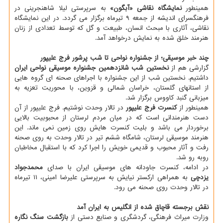
همینطور
نمایشگاه نقاشی «آبگون»
به سرپرستی لیلا شاهنجرینی در
فرهنگسرای اندیشه از جمعه ۹ تیرماه برگزار می گردد. در این نمایشگاه
نقاشی، آثاری با مبحث انسان، طبیعت و گل که توسط تعدادی از زنان
هنرمند خلق شده به نمایش درخواهد آمد.
چند خبر موسیقی؛ از جشنواره نواحی تا شب پرشور فرج علیپور
گزارشی هم از
نخستین شب شانزدهمین جشنواره موسیقی نواحی ایران
داشتیم. نخستین شب از این جشنواره با اجراهای صحنه ای گروه هایی
از استانهای گلستان، خراسان شمالی و قزوین، با محوریت تعزیه به
میزبانی گنبد کاووس برگزار شد.
همینطور از
کنسرت فرج علیپور
در تالار وحدت نوشتیم. فرج علیپور از آن
دست هنرمندانی است که در میان مردم لرستان از محبوبیت بالایی
برخوردار می باشد و بلیت کنسرت هایش روی زمین نمی ماند. این
هنرمند موسیقی لرستان، شامگاه ششم تیر در تالار وحدت به روی صحنه
رفت و آثار محبوب و قدیمی خویش را اجرا کرد که با استقبال مخاطبان
روبه رو شد.
در ادامه، کنسرت جاودانه های موسیقی ایران با صدای
محمدجواد
یزدچی
به همراهی ارکستر نیایش به سرپرستی علیرضا امینی، ۱۱ تیرماه
در تالار وحدت روی صحنه می رود.
نقش برجسته قاچاق شده از انگلیس به ایران آمد
وزارت میراث فرهنگی، گردشگری و صنایع دستی از
بازگشت سنگ نگاره