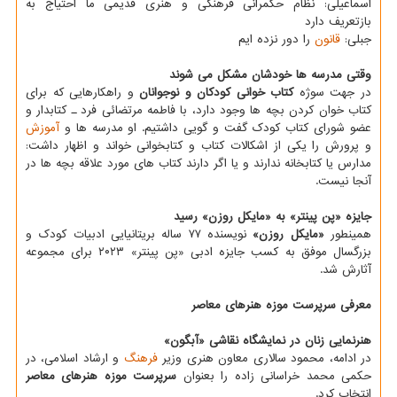
اسماعیلی: نظام حکمرانی فرهنگی و هنری قدیمی ما احتیاج به
بازتعریف دارد
جبلی:
قانون
را دور نزده ایم
وقتی مدرسه ها خودشان مشکل می شوند
در جهت سوژه
کتاب خوانی کودکان و نوجوانان
و راهکارهایی که برای
کتاب خوان کردن بچه ها وجود دارد، با فاطمه مرتضائی فرد ـ کتابدار و
عضو شورای کتاب کودک گفت و گویی داشتیم. او مدرسه ها و
آموزش
و پرورش را یکی از اشکالات کتاب و کتابخوانی خواند و اظهار داشت:
مدارس یا کتابخانه ندارند و یا اگر دارند کتاب های مورد علاقه بچه ها در
آنجا نیست.
جایزه «پن پینتر» به «مایکل روزن» رسید
همینطور
«مایکل روزن»
نویسنده ۷۷ ساله بریتانیایی ادبیات کودک و
بزرگسال موفق به کسب جایزه ادبی «پن پینتر» ۲۰۲۳ برای مجموعه
آثارش شد.
معرفی سرپرست موزه هنرهای معاصر
هنرنمایی زنان در نمایشگاه نقاشی «آبگون»
در ادامه، محمود سالاری معاون هنری وزیر
فرهنگ
و ارشاد اسلامی، در
حکمی محمد خراسانی زاده را بعنوان
سرپرست موزه هنرهای معاصر
انتخاب کرد.