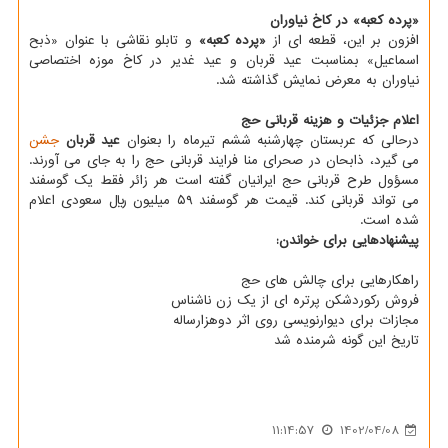
«پرده کعبه» در کاخ نیاوران
افزون بر این، قطعه ای از
«پرده کعبه»
و تابلو نقاشی با عنوان «ذبح
اسماعیل» بمناسبت عید قربان و عید غدیر در کاخ موزه اختصاصی
نیاوران به معرض نمایش گذاشته شد.
اعلام جزئیات و هزینه قربانی حج
درحالی که عربستان چهارشنبه ششم تیرماه را بعنوان
عید قربان
جشن
می گیرد، ذابحان در صحرای منا فرایند قربانی حج را به جای می آورند.
مسؤول طرح قربانی حج ایرانیان گفته است هر زائر فقط یک گوسفند
می تواند قربانی کند. قیمت هر گوسفند ۵۹ میلیون ریال سعودی اعلام
شده است.
پیشنهادهایی برای خواندن:
راهکارهایی برای چالش های حج
فروش رکوردشکن پرتره ای از یک زن ناشناس
مجازات برای دیوارنویسی روی اثر دوهزارساله
تاریخ این گونه شرمنده شد
11:14:57
1402/04/08