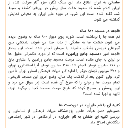
ساسانی
به ایران اطلاع داد. این سنگ نگاره جزء آثار سرقت شده از
ایران اعلام شده که حدود هفت سال پیش در بریتانیا کشف و ضبط
شد. گفته شده است این شیء در موزه ملی ایران به معرض نمایش
گذاشته می شود.
فاجعه در مسجد ۸۰۰ ساله
نم همه جا را برداشته است، شوره روی دیوار ۸۰۰ ساله به وضوح دیده
می شود، خشت ها به سادگی از بدنه جدا می شوند، بندکشی بین
آجرهای تاریخی بشکلی ناشیانه با سیمان انجام شده است. این وضع
فاجعه آمیز
«مسجد جامع ورامین»
است که از دوره حکمرانی مغول ها
بر ایران به جای مانده است. مرمت مسجد جامع ورامین با اعتباری بالغ
بر ۶۰۰ میلیون تومان انجام شد، ۳۰۰ میلیون تومان آنرا استانداری تهران
و ۳۰۰ میلیون تومان دیگر را اداره کل میراث فرهنگی استان تهران تأمین
کرد، ولی اکنون بعد از گذشت یک سال، وضع امروز این مسجد تاریخی،
تمام مرمت ها و پولی را که خرج آن شده است زیر سوال می برد و
این پرسش را مطرح کرده که طرح مرمت مسجد کجا و چگونه تهیه،
تایید و اجرا شده است؟
کتیبه ای با نام «ایران» در دوردست ها
همینطور عضو هیأت علمی پژوهشگاه میراث فرهنگی از شناسایی و
بررسی
کتیبه ای منقش به نام «ایران»
در آرامگاهی در شهر راجشاهی
بنگلادش اطلاع داد.