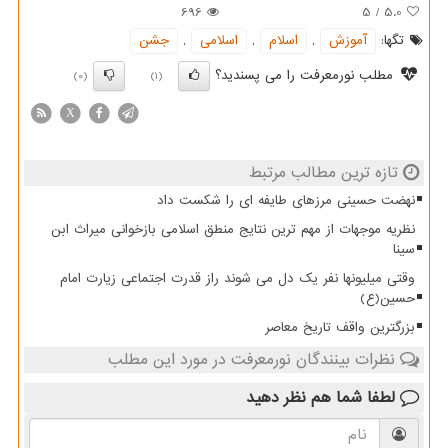
696
5
/
5.0
تگها:
آموزش
,
اسلام
,
اسلامی
,
جشن
مطلب نورمعرفت را می پسندید؟
(0)
(1)
X
تازه ترین مطالب مرتبط
نهضت حسینی مرزهای طایفه ای را شکست داد
نظریه موجهات از مهم ترین نتایج منطق اسلامی بازخوانی میراث ابن
سینا
وقتی میلیونها نفر یک دل می شوند راز قدرت اجتماعی زیارت امام
حسین(ع)
بزرگترین واقف تاریخ معاصر
نظرات بینندگان نورمعرفت در مورد این مطلب
لطفا شما هم
نظر دهید