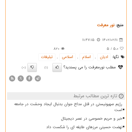
منبع:
نور معرفت
11:47:15
1402/02/11
820
5
/
5.0
تگها:
ادیان
,
اسلام
,
اسلامی
,
تبلیغات
مطلب نورمعرفت را می پسندید؟
(0)
(1)
X
تازه ترین مطالب مرتبط
رژیم صهیونیستی در قتل مداح جوان بدنبال ایجاد وحشت در جامعه
است
خبر و حریم خصوصی در عصر دیجیتال
نهضت حسینی مرزهای طایفه ای را شکست داد