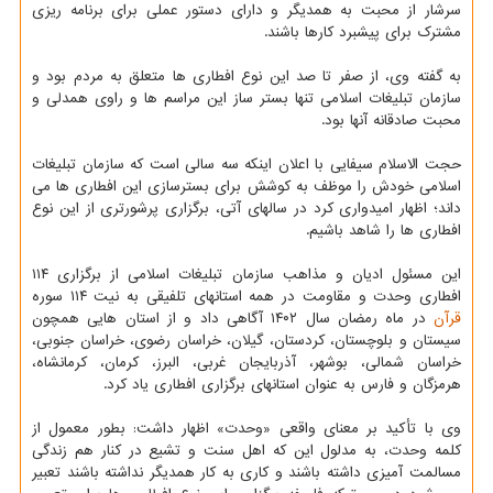
سرشار از محبت به همدیگر و دارای دستور عملی برای برنامه ریزی
مشترک برای پیشبرد کارها باشند.
به گفته وی، از صفر تا صد این نوع افطاری ها متعلق به مردم بود و
سازمان تبلیغات اسلامی تنها بستر ساز این مراسم ها و راوی همدلی و
محبت صادقانه آنها بود.
حجت الاسلام سیفایی با اعلان اینکه سه سالی است که سازمان تبلیغات
اسلامی خودش را موظف به کوشش برای بسترسازی این افطاری ها می
داند؛ اظهار امیدواری کرد در سالهای آتی، برگزاری پرشورتری از این نوع
افطاری ها را شاهد باشیم.
این مسئول ادیان و مذاهب سازمان تبلیغات اسلامی از برگزاری ۱۱۴
افطاری وحدت و مقاومت در همه استانهای تلفیقی به نیت ۱۱۴ سوره
قرآن
در ماه رمضان سال ۱۴۰۲ آگاهی داد و از استان هایی همچون
سیستان و بلوچستان، کردستان، گیلان، خراسان رضوی، خراسان جنوبی،
خراسان شمالی، بوشهر، آذربایجان غربی، البرز، کرمان، کرمانشاه،
هرمزگان و فارس به عنوان استانهای برگزاری افطاری یاد کرد.
وی با تأکید بر معنای واقعی «وحدت» اظهار داشت: بطور معمول از
کلمه وحدت، به مدلول این که اهل سنت و تشیع در کنار هم زندگی
مسالمت آمیزی داشته باشند و کاری به کار همدیگر نداشته باشند تعبیر