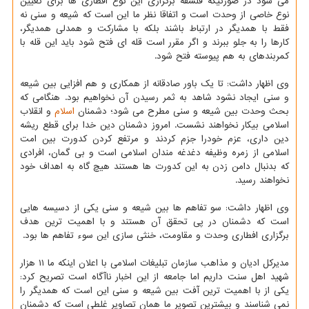
می شود در صورتیکه فلسفه برگزاری این نوع افطاری ها برای تعیین
نوع خاصی از وحدت است و اتفاقا نظر ما این است که شیعه و سنی نه
فقط با همدیگر در ارتباط باشند بلکه با مشارکت و همدلی همدیگر،
کارها را به جلو ببرند و اگر مقرر است قله ای فتح شود باید این قله با
کمربندهای به هم پیوسته فتح شود.
وی اظهار داشت: تا یک باور صادقانه از همکاری و هم افزایی بین شیعه
و سنی ایجاد نشود شاهد به ثمر رسیدن آن نخواهیم بود. هنگامی که
بحث وحدت بین شیعه و سنی مطرح می شود؛ دشمنان
اسلام
و انقلاب
اسلامی بیکار نخواهند نشست. امروز دشمنان دین خدا برای قطع ریشه
دین داری، عزم خودرا جزم کردند و مرتفع کردن کدورت بین امت
اسلامی از زمره وظیفه دغدغه مندان اسلامی است و بی گمان، افرادی
که بدنبال دامن زدن به این کدورت ها هستند هیچ گاه به اهداف خود
نخواهند رسید.
وی اظهار داشت: سو تفاهم ها بین شیعه و سنی یکی از دسیسه هایی
است که دشمنان در پی تحقق آن هستند و با اهمیت ترین هدف
برگزاری افطاری وحدت و مقاومت، خنثی سازی این سوء تفاهم ها بود.
مدیرکل ادیان و مذاهب سازمان تبلیغات اسلامی با اعلان اینکه ما ۱۱ هزار
شهید اهل سنت داریم اما جامعه از این اخبار ناآگاه است تصریح کرد:
یکی از با اهمیت ترین آفت بین شیعه و سنی این است که همدیگر را
نمی شناسند و بیشترین تصویر ما همان تصاویر غلطی است که دشمنان