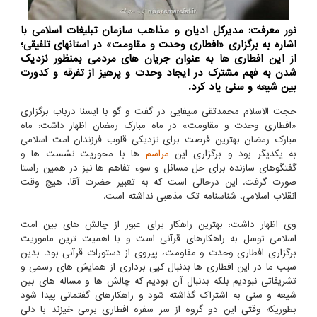
نور معرفت: مدیرکل ادیان و مذاهب سازمان تبلیغات اسلامی با
اشاره به برگزاری «افطاری وحدت و مقاومت» در استانهای تلفیقی؛
از این افطاری ها به عنوان جریان های مردمی بمنظور نزدیک
شدن به فهم مشترک در ایجاد وحدت و پرهیز از تفرقه و کدورت
بین شیعه و سنی یاد کرد.
حجت الاسلام محمدتقی سیفایی در گفت و گو با ایسنا درباب برگزاری
«افطاری وحدت و مقاومت» در ماه مبارک رمضان اظهار داشت: ماه
مبارک رمضان بهترین فرصت برای نزدیکی قلوب فرزندان امت اسلامی
به یکدیگر بود و برگزاری این
مراسم
ها با محوریت نشست ها و
گفتگوهای سازنده برای حل مسائل و سوء تفاهم ها نیز در همین راستا
صورت گرفت. این درحالی است که به تعبیر حضرت آقا، هیچ وقت
انقلاب اسلامی، شناسنامه تک مذهبی نداشته است.
وی اظهار داشت: بهترین راهکار برای عبور از چالش های بین امت
اسلامی توسل به راهکارهای قرآنی است و با اهمیت ترین ماموریت
برگزاری افطاری وحدت و مقاومت، پیروی از دستورات قرآنی بود. بدین
سبب ما در این افطاری ها بدنبال کپی برداری از همایش های رسمی و
تشریفاتی نبودیم بلکه بدنبال آن بودیم که چالش ها و مساله های بین
شیعه و سنی به اشتراک گذاشته شود و راهکارهای گفتمانی پیدا شود
بطوریکه وقتی این دو گروه از سر سفره افطاری برمی خیزند با دلی