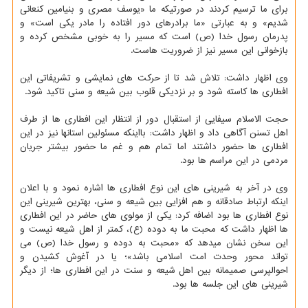
برای ما ترسیم کردند در صورتیکه ما «یوسف مصری و بنیامین کنعانی
شدیم» و به عبارتی «ما برادرهای دور افتاده را مادر یکی است» و
پدرمان رسول خدا (ص) است که مسیر را به خوبی مشخص کرده و
بازخوانی این مسیر نیز از ضروریت هاست.
وی اظهار داشت: تلاش شد تا از حرکت های نمایشی و تشریفاتی این
افطاری ها کاسته شود و بر نزدیکی قلوب بین شیعه و سنی تاکید شود.
حجت الاسلام سیفایی از استقبال دور از انتظار این افطاری ها از طرف
اهل تسنن آگاهی داد و اظهار داشت: بااینکه مسئولین استانها نیز در این
افطاری ها حضور داشتند اما تمام هم و غم ما حضور بیشتر جریان
مردمی در این مراسم ها بود.
وی در آخر به شیرینی های این نوع افطاری ها اشاره نمود و با اعلان
اینکه ارتباط صادقانه و هم افزایی بین شیعه و سنی، بهترین شیرینی این
نوع افطاری ها بود اضافه کرد: یکی از مولوی های حاضر در این افطاری
ها اظهار داشت که محبت ما به دوده (ع)، کمتر از اهل شیعه نیست و
این سخن نشان میدهد که «محبت به دوده و رسول خدا (ص) می
تواند محور وحدت امت اسلامی باشد»؛ یا در آغوش کشیدن و
احوالپرسی صمیمانه بین اهل شیعه و سنت در این افطاری ها؛ از دیگر
شیرینی های این جلسه ها بود.