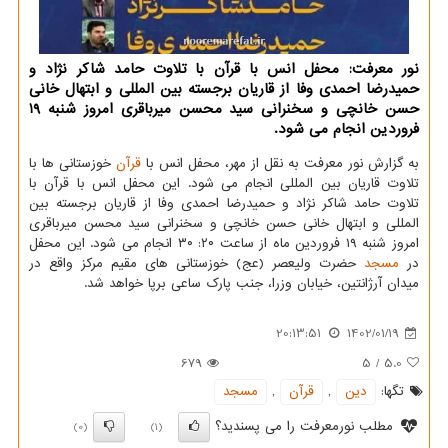
نور معرفت: محفل انس با قرآن با تلاوت حامد شاکر نژاد و
حمیدرضا احمدی وفا از قاریان برجسته بین المللی و ابتهال خانی
حسن خانچی و سخنرانی سید محسن میرباقری امروز شنبه 19
فروردین انجام می شود.
به گزارش نور معرفت به نقل از مهر، محفل انس با
قرآن
خوزستانی ها با
تلاوت قاریان بین المللی انجام می شود. این محفل انس با قرآن با
تلاوت حامد شاکر نژاد و حمیدرضا احمدی وفا از قاریان برجسته بین
المللی و ابتهال خانی حسن خانچی و سخنرانی سید محسن میرباقری
امروز شنبه ۱۹ فروردین ماه از ساعت ۲۰: ۳۰ انجام می شود. این محفل
در
مسجد
حضرت ولیعصر (عج) خوزستانی های مقیم مرکز واقع در
میدان آرژانتین، خیابان وزرا، جنب پارک ساعی برپا خواهد شد.
20:13:51
1402/01/19
679
5
/
5.0
تگها:
دین
,
قرآن
,
مسجد
مطلب نورمعرفت را می پسندید؟
(0)
(1)