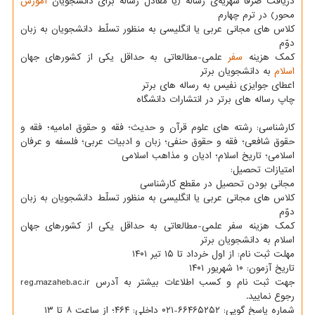
دریافت صرفا شهریه‌ی رساله (یا معادل رساله برای دانشجویان
آموزش
محور) در ترم چهارم
کلاس های مجانی عربی یا انگلیسی به منظور تسلّط دانشجویان به زبان
دوّم
کمک هزینه
سفر
علمی-مطالعاتی به حداقل یکی از کشورهای جهان
اسلام
به دانشجویان برتر
اعطای جوایزی نفیس به رساله های برتر
چاپ رساله های برتر در انتشارات دانشگاه
کارشناسی: رشته های علوم قرآن و حدیث؛ فقه و حقوق امامیه؛ فقه و
حقوق شافعی؛ فقه و حقوق حنفی؛ زبان و ادبیات عربی؛ فلسفه و عرفان
اسلامی؛ تاریخ اسلام؛ ادیان و مذاهب اسلامی
امتیازات تحصیل:
مجانی بودن تحصیل در مقطع کارشناسی
کلاس های مجانی عربی یا انگلیسی به منظور تسلّط دانشجویان به زبان
دوّم
کمک هزینه سفر علمی-مطالعاتی به حداقل یکی از کشورهای جهان
اسلام به دانشجویان برتر
مهلت ثبت نام: از اول خرداد تا ۱۵ تیر ۱۴۰۱
تاریخ آزمون: ۱۰ شهریور ۱۴۰۱
جهت ثبت نام و کسب اطلاعات بیشتر به آدرس reg.mazaheb.ac.ir
رجوع نمایید.
شماره پاسخ گویی: ۶۶۴۶۵۲۵۲-۰۲۱ داخلی: ۴۶۴؛ از ساعت ۸ تا ۱۳