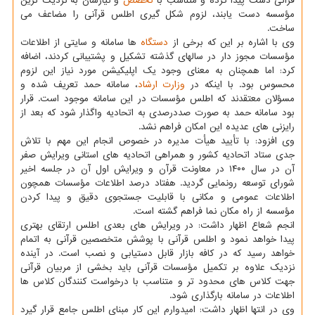
قرآنی دست پیدا کرده و متناسب با
تخصص
و نیازشان به نزدیک ترین
مؤسسه دست یابند، لزوم شکل گیری اطلس قرآنی را مضاعف می
ساخت.
وی با اشاره بر این که برخی از
دستگاه
ها سامانه و سایتی از اطلاعات
مؤسسات مجوز دار در سالهای گذشته تشکیل و پشتیبانی کردند، اضافه
کرد: اما همچنان به معنای وجود یک اپلیکیشن مورد نیاز این لزوم
محسوس بود. با اینکه در
وزارت ارشاد
، سامانه حمد تعریف شده و
مسؤلان معتقدند که اطلس مؤسسات در این سامانه موجود است. قرار
بود سامانه حمد به صورت صددرصدی به اتحادیه واگذار شود که بعد از
رایزنی های عدیده این امکان فراهم نشد.
وی افزود: با تأیید هیأت مدیره در خصوص انجام این مهم با تلاش
جدی ستاد اتحادیه کشور و همراهی اتحادیه های استانی ویرایش صفر
آن در سال ۱۴۰۰ در معاونت قرآن و ویرایش اول آن در جلسه اخیر
شورای توسعه رونمایی گردید. هفتاد درصد اطلاعات مؤسسات همچون
اطلاعات عمومی و مکانی با قابلیت جستجوی دقیق و پیدا کردن
مؤسسه از راه مکان نما فراهم گشته است.
انجم شعاع اظهار داشت: در ویرایش های بعدی اطلس ارتقای بهتری
پیدا خواهد نمود و اطلس قرآنی با پوشش متخصصین قرآنی به اتمام
خواهد رسید که در کافه بازار قابل دستیابی و نصب است. در آینده
نزدیک علاوه بر تکمیل مؤسسات قرآنی باید بخشی از مربیان قرآنی
جهت کلاس های محدود تر و متناسب با درخواست کنندگان کلاس ها
اطلاعات در سامانه بارگذاری شود.
وی در انتها اظهار داشت: امیدوارم این کار مبنای اطلس جامع قرار گیرد