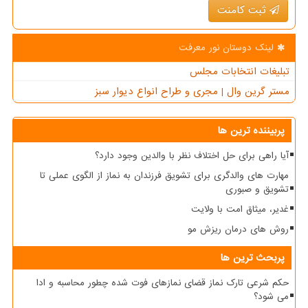
ثبت کامنت
لینک دوستان نور معرفت
تبلیغات انتخابات مجلس
مستر گرین وال | مجری و طراح انواع دیوار سبز
پربیننده ترین ها
آیا راهی برای حل اختلاف نظر با والدین وجود دارد؟
مهارت های والدگری برای تشویق فرزندان به نماز از الگوی عملی تا
تشویق و صبوری
غدیر، میثاق امت با ولایت
روش های درمان ریزش مو
پربحث ترین ها
حکم شرعی تارک نماز قضای نمازهای فوت شده چطور محاسبه و ادا
می شود؟