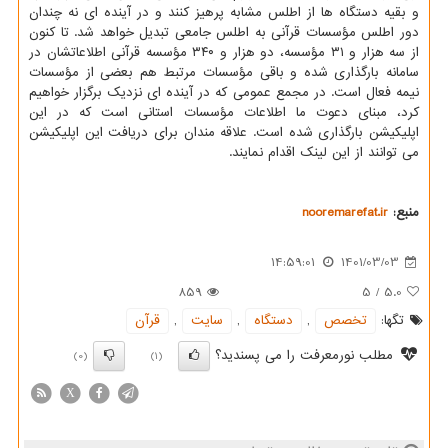
و بقیه دستگاه ها از اطلس مشابه پرهیز کنند و در آینده ای نه چندان
دور اطلس مؤسسات قرآنی به اطلس جامعی تبدیل خواهد شد. تا کنون
از سه هزار و ۳۱ مؤسسه، دو هزار و ۳۴۰ مؤسسه قرآنی اطلاعاتشان در
سامانه بارگذاری شده و باقی مؤسسات مرتبط هم بعضی از مؤسسات
نیمه فعال است. در مجمع عمومی که در آینده ای نزدیک برگزار خواهیم
کرد، مبنای دعوت ما اطلاعات مؤسسات استانی است که در این
اپلیکیشن بارگذاری شده است. علاقه مندان برای دریافت این اپلیکیشن
می توانند از این لینک اقدام نمایند.
منبع:
nooremarefat.ir
14:59:01
1401/03/03
859
5
/
5.0
تگها:
تخصص
,
دستگاه
,
سایت
,
قرآن
مطلب نورمعرفت را می پسندید؟
(0)
(1)
X