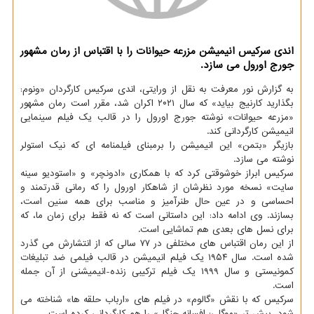
اندی سرکیس انیمیشن مزرعه حیوانات را با اقتباس از رمان مشهور
جورج اورول می سازد.
به گزارش نور معرفت به نقل از ورایتی، اندی سرکیس کارگردان «ونوم:
بگذارید کارنیج بیاید» که سال ۲۰۲۱ اکران شد، مقرر است رمان مشهور
«مزرعه حیوانات» نوشته جورج اورول را در قالب یک فیلم سینمایی
انیمیشن کارگردانی کند.
بازیگر «بتمن» این انیمیشن را برمبنای فیلمنامه ای که نیک استولر
نوشته می سازد.
سرکیس ابراز خوشوقتی کرد که با همکاری «ادونچر» و «استودیو سینه
سایت» نسخه مورد نظرشان از شاهکار اورول را که رمانی قدرتمند و
احساسی و در عین حال طنرآمیز و مناسب برای همه سنین است،
بسازند. وی ادامه داد: این داستانی است که نه فقط برای زمان ما، که
برای نسل های بعدی هم تماشایی است.
از این رمان اقتباس های مختلفی در ۷۷ سالی که از انتشارش می گذرد
شده است. سال ۱۹۵۴ یک فیلم انیمیشن در قالب فیلمی ضد تبلیغات
کمونیستی و سال ۱۹۹۹ یک فیلم ترکیبی زنده-انیمیشنی از آن جمله
است.
سرکیس که با نقش «گالوم» در فیلم های «ارباب حلقه ها» شناخته می
شود، پیش تر «موگلی: افسانه جنگل» را هم کارگردانی کرده است.