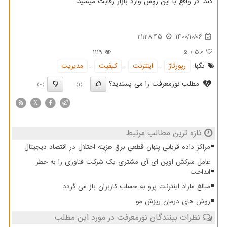
کند. در واقع با این روش وارد بازار رقابت میشید.
21:28:45
1400/10/06
1119
5
/
5.0
تگها:
رپورتاژ
,
اینترنت
,
كیفیت
,
مدیریت
مطلب نورمعرفت را می پسندید؟
(0)
(1)
X
تازه ترین مطالب مرتبط
مراکز داده قربانی پنهان قطعی برق هزینه اختلال در اقتصاد دیجیتال
عامل سرکش اوپن ای آی مشتری یک شرکت فناوری را به خطر
انداخت
مبالغ مازاد اینترنت پرو به حساب کاربران باز می گردد
روش های درمان ریزش مو
نظرات بینندگان نورمعرفت در مورد این مطلب