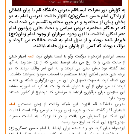
به گزارش نور معرفت ایسنا/قم مدرس دانشگاه قم با بیان فضائلی
از زندگی امام حسن عسگری(ع) اظهار داشت: تدریس امام به دو
بخش پیش از محاصره و در حین محاصره تقسیم می شده است
كه در هنگام محاصره دروس سیاسی و بحث هایی پیرامون امام
عصر امكان نداشت، با این وجود سربازان از وجود امام زمان(عج)
خبردار شده بودند و از منزل امام به شدت حفاظت می كردند و
مراقب بودند كه كسی از بانوان منزل حامله نباشند.
محمد ابراهیم ایزدخواه درگفت وگو با ایسنا عنوان كرد:
ائمه
اطهار خیلی
از حالت هایی را كه رخ می داد توسط علمی كه از نزد خداوند به آنها
عطا گشته بود پیش بینی می كردند و به این امر واقف بودند كه در
برهه های خاص امكان ارتباط مستقیم با اصحاب خودرا نخواهند داشت.
وی اضافه كرد: به جهت تسهیل در این امر این بزرگواران شبكه ای تنظیم
كردند كه می توان از آن با عنوان شبكه وكالت یاد كرد كه امروزه مشابه
این سازمان برای برقراری ارتباط با مراجعی كه درخارج از كشور هستند
وجود دارد.
مدرس دانشگاه قم افزود: این شبكه وكالت از زمان نخستین
امام
شیعیان آغاز گشته است و هرچه زمان رو به جلو می رفته است فعالیت
این شبكه نیز گسترش می یافت و در تا نزدیك به امامت حضرت
مهدی(عج) این شبكه به اوج خود رسید.
ایزدخواه بیان كرد: دو راه عمده برای ارتباط با امام حسن عسگری(ع)