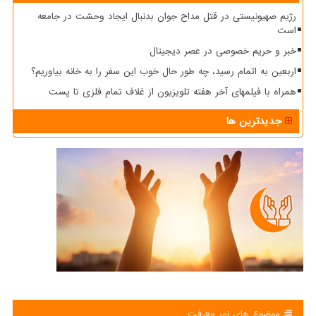
رژیم صهیونیستی در قتل مداح جوان بدنبال ایجاد وحشت در جامعه
است
خبر و حریم خصوصی در عصر دیجیتال
اربعین به اتمام رسید، چه طور حال خوب این سفر را به خانه بیاوریم؟
همراه با فیلمهای آخر هفته تلویزیون از غلاف تمام فلزی تا پست
جدیدترین ها
موضوع های نور معرفت