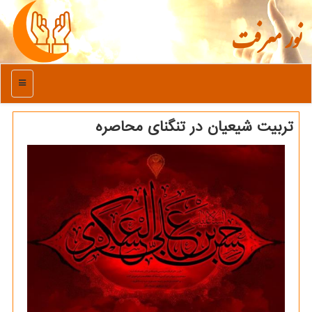
نور معرفت
منو
تربیت شیعیان در تنگنای محاصره