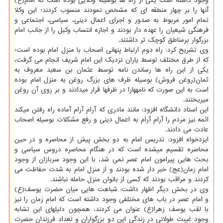
وجود داشته است یكی از راه ها بوسیله وكلایی بوده است كه امام(ع)
آنها را بر چهار منطقه ای كه مشخص نمودند منسوب كردند؛ این وكلا
تمام امور مربوط به صدور و اجرای اعمال دینی، سیاسی، اجتماعی و
فرهنگی شیعیان را عهده دار بودند و اجازه انتساب وكیل را از جانب امام
بزرگوار برمناطق كوچك تر داشتند.
وی تشریح كرد: راه دوم ارتباط پنهانی اصحاب با منزل امام بوده است؛
كه از طرق مختلف توسط یاران نزدیك این امام شریف انجام می گرفت،
یكی از این راه ها رساندن نامه توسط عثمان بن سعید معروف به
ثمان(روغن فروش) بوسیله ظرف های بزرگ روغن به منزل امام بوده
است به این صورت كه نامههارا در ظرفها قرار میدادند و بر روی آن روغن
میریختند.
این استاد دانشگاه افزود: مانند مادری كه آرام آرام آماده راه رفتن میكند
ائمه نیز مردم را آرام آرام به اعمال دینی و رفع مشكلات بوسیله اصحاب
عادت می دادند.
ایزدخواه افزود: تدریس امام به دو بخش پیش از محاصره و در حین
محاصره تقسیم میشده است كه در هنگام محاصره دروس سیاسی و
بحث هایی پیرامون امام عصر نمی شد، با این وجود سربازان از وجود
امام زمان(عج) خبر دار شده بودند و از منزل امام به شدت حفاظت می
كردند و مراقب بودند كه كسی از بانوان منزل حامله نباشند.
وی در بخش دیگر اظهار داشت: شباهت هایی میان حضرت یوسف(ع)
و امام عصر در باب های مختلفی وجود داشته است كه امام زمان را نیز
با لقب یوسف زهرا(ع) عنوان می كردند، همچون دلیلهای این تشابه
وجود غیبت طولانی در زندگی این دو بزرگواران و تعداد فرزندان حضرت