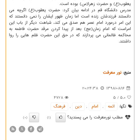
یعقوب(ع) و حضرت زهرا(س) بوده است.
مدرس دانشگاه قم در ادامه بیان كرد: حضرت یعقوب(ع) اگرچه می
دانستند فرزندشان زنده است اما زمان ظهور ایشان را نمی دانستند كه
این امر درمورد امام عصر هم صدق می كند، شباهت دیگر از باب این
امراست كه امام زمان(عج) بعد از پیدا كردن مرقد حضرت فاطمه به
محاكمه ظالمانی می پردازند كه در حق این حضرت ظلم هایی را روا
داشتند.
منبع:
نور معرفت
20:24:38
1398/08/16
4728
5
/
5.0
تگها:
ائمه
,
امام
,
دین
,
فرهنگ
مطلب نورمعرفت را می پسندید؟
(0)
(1)
X