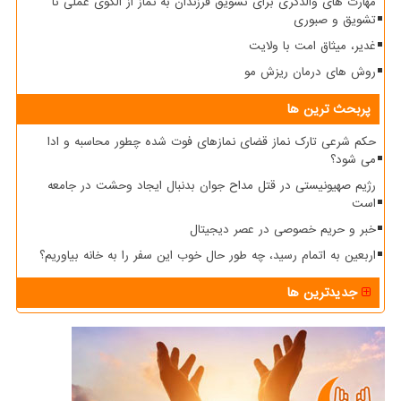
مهارت های والدگری برای تشویق فرزندان به نماز از الگوی عملی تا
تشویق و صبوری
غدیر، میثاق امت با ولایت
روش های درمان ریزش مو
پربحث ترین ها
حکم شرعی تارک نماز قضای نمازهای فوت شده چطور محاسبه و ادا
می شود؟
رژیم صهیونیستی در قتل مداح جوان بدنبال ایجاد وحشت در جامعه
است
خبر و حریم خصوصی در عصر دیجیتال
اربعین به اتمام رسید، چه طور حال خوب این سفر را به خانه بیاوریم؟
جدیدترین ها