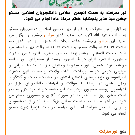
نور معرفت: به همت انجمن اسلامی دانشجویان اسلامی مسکو
جشن عید غدیر پنجشنبه هفتم مرداد ماه انجام می شود.
به گزارش نور معرفت به نقل از مهر، انجمن اسلامی دانشجویان مسکو
به مناسب عید الله اکبر، عید سعید غدیر
مراسم
جشنی را برگزار می
نماید. این
جشن
پنجشنبه هفتم مرداد ماه همزمان با عید غدیر خم
ساعت ۱۹: ۳۰ به وقت مسکو و ساعت ۲۱: ۰۰ به وقت تهران انجام می
شود. حجت الاسلام ابراهیم پویا، محسن نجفی، رایزن علمی سفارت
جمهوری اسلامی ایران در فدراسیون روسیه از سخنرانان این مراسم
خواهند بود. همین طور حمیدرضا رضائیان نیز به مدیحه سرایی و
مولودی خوانی خواهد پرداخت. اثبات ولایت و حجت الهی حضرت
امیرالمومنین (ع) برمبنای فضائل ایشان در احادیث، بحث و گفتگو با
رایزن علمی در ارتباط با سوالات و ابهامات دانشجویان عزیز در
فدراسیون روسیه همچون موضوعات این جلسه خواهد بود. لازم به ذکر
است جشن روز عید غدیر به دو صورت آنلاین و حضوری انجام می
شود. در آخر جلسه به مناسبت جشن بزرگ عید غدیر از دانشجویان
پذیرایی به عمل خواهد آمد. این مراسم در بیت الزهرا (س) مسکو
انجام می شود.
منبع:
نور معرفت