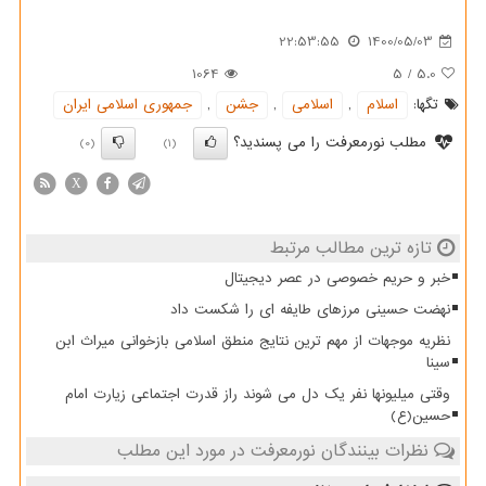
22:53:55
1400/05/03
1064
5
/
5.0
تگها:
اسلام
,
اسلامی
,
جشن
,
جمهوری اسلامی ایران
مطلب نورمعرفت را می پسندید؟
(0)
(1)
X
تازه ترین مطالب مرتبط
خبر و حریم خصوصی در عصر دیجیتال
نهضت حسینی مرزهای طایفه ای را شکست داد
نظریه موجهات از مهم ترین نتایج منطق اسلامی بازخوانی میراث ابن
سینا
وقتی میلیونها نفر یک دل می شوند راز قدرت اجتماعی زیارت امام
حسین(ع)
نظرات بینندگان نورمعرفت در مورد این مطلب