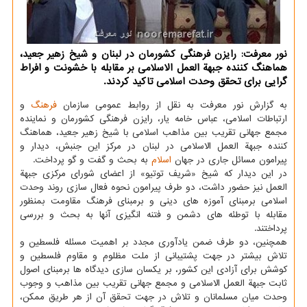
نور معرفت: رایزن فرهنگی کشورمان در لبنان و شیخ زهیر جعید،
هماهنگ کننده جبهة العمل الاسلامی بر مقابله با خشونت و افراط
گرایی برای تحقق وحدت اسلامی تاکید کردند.
به گزارش نور معرفت به نقل از روابط عمومی سازمان
فرهنگ
و
ارتباطات اسلامی، عباس خامه یار، رایزن فرهنگی کشورمان و نماینده
مجمع جهانی تقریب بین مذاهب اسلامی با شیخ زهیر جعید، هماهنگ
کننده جبهة العمل الاسلامی در لبنان در مرکز این جنبش، دیدار و
پیرامون مسائل جاری در جهان
اسلام
به بحث و گفت و گو پرداخت.
در این دیدار که شیخ «شریف توتیو» از اعضای شورای مرکزی جبهة
العمل نیز حضور داشت، دو طرف پیرامون نحوه فعال سازی روند وحدت
اسلامی برمبنای آموزه های دینی و برمبنای فرهنگ مقاومت بمنظور
مقابله با توطئه های دشمن و فتنه انگیزی آنها به بحث و بررسی
پرداختند.
همچنین، دو طرف ضمن یادآوری مجدد بر اهمیت مسئله فلسطین و
تلاش بیشتر در جهت پشتیبانی از ملت مظلوم و مقاوم فلسطین و
کوشش برای آزادی این کشور، بر یکسان سازی دیدگاه ها برمبنای اصول
ثابت جبهة العمل الاسلامی و مجمع جهانی تقریب بین مذاهب و وجوب
وحدت میان مسلمانان و تلاش در جهت تحقق آن از هر طریق ممکن،