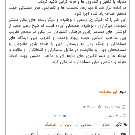
مقابله با تکفیر و تندروی ها و فرقه گرایی تاکید کردند.
در ادامه قرار شد تا دیدارها، نشست ها و کنفرانس های مشترکی جهت
تحقق اهداف یاد شده اجرا شود.
این خبر را که خبرگزاری رسمی «الوطنیة» و دیگر رسانه های لبنان منتشر
نمودند، خبرگزاری «الوطنیة» همچنان آورده است که شیخ زهیر جعید از
کوشش های مستمر رایزن فرهنگی کشورمان در لبنان در مجمع تقریب
بین مذاهب اسلامی جهت ایجاد وحدت و تقریب بین دیدگاه های
مسلمانان و چنگ زدن به ریسمان الهی با هدف یاری مظلومان و
مستضعفان جهان و مقاومت در مقابل ستمگران و اشغالگران و مقابله با
توطئه ها و فتنه انگیزی های طایفه ای و مذهبی دشمن جهت ایجاد
تفرقه و دشمنی میان مسلمانان، قدردانی کرد.
منبع:
نور معرفت
14:30:10
1400/04/18
1124
5
/
5.0
تگها:
اسلام
,
اسلامی
,
دین
,
فرهنگ