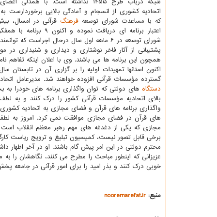
شبکه درباب طرح ۱۴۵۵ نداشته است. با همدلی
اتحادیه کشوری از انسجام و آمادگی بالایی برخوردارست به 
که با مساعدت شورای توسعه
فرهنگ
اعتبار برنامه ای دریافت نموده و اکن
شورای توسعه در ۶ ماهه اول سال درحال اجراست که توا
پشتیبانی از آثار فاخر نوشتاری و دیداری و شنیداری در م
اکنون استانها تمهیدات اولیه را بر گزاری آن در تابستان س
گسترده مؤسسات قرآنی افزوده خواهند شد. مدیرعامل اتحا
دستگاه
های دولتی که توان واگذاری برنامه های خودرا به ب
بالای اتحادیه مؤسسات قرآنی کشور را درک کنند و به لطف
واگذاری برنامه های قرآن و فضای مجازی به اتحادیه کشوری اظ
مجازی که یکی از دغدغه های مهم رهبر معظم انقلاب است ور
برخی قابل تصور نیست، کمیسیون تبلیغ و ترویج ریاست کارگ
عزیزانی که اینطور مباحث را مطرح می کنند، نگاهشان را ب
خوبی درک کنند و بذر امید را برای امور قرآنی در جامعه پخش
منبع:
nooremarefat.ir