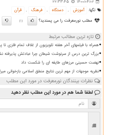
22:33:45
1400/04/02
تگها:
آموزش
,
دستگاه
,
فرهنگ
,
قرآن
مطلب نورمعرفت را می پسندید؟
)
(1)
تازه ترین مطالب مرتبط
همراه با فیلمهای آخر هفته تلویزیون از غلاف تمام فلزی تا 
بزرگ ترین درس از سرنوشت شیطان چرا عبادتش پذیرفته نش
نهضت حسینی مرزهای طایفه ای را شکست داد
نظریه موجهات از مهم ترین نتایج منطق اسلامی بازخوانی میرا
نظرات بینندگان نورمعرفت در مورد این مطلب
لطفا شما هم
در مورد این مطلب
نظر دهید