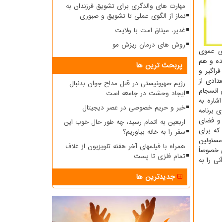
مهارت های والدگری برای تشویق فرزندان به
نماز از الگوی عملی تا تشویق و صبوری
غدیر، میثاق امت با ولایت
روش های درمان ریزش مو
 عموی
ملی حفظ قرآن منعقد شده و هم
پربحث ترین ها
راگیر و
دادی از
رژیم صهیونیستی در قتل مداح جوان بدنبال
 انسجام
ایجاد وحشت در جامعه است
شاره به
خبر و حریم خصوصی در عصر دیجیتال
 برنامه
در فضای مجازی موافقت نمی کرد. امروز به لطف خداوند علاوه بر پذیرش ماموریت های آموزش عمومی و تخصصی در زمینه it و فضای
اربعین به اتمام رسید، چه طور حال خوب این
که برای
سفر را به خانه بیاوریم؟
مسئولین
همراه با فیلمهای آخر هفته تلویزیون از غلاف
 دستگاه های دولتی خصوصاً
تمام فلزی تا پست
ی را به
جدیدترین ها