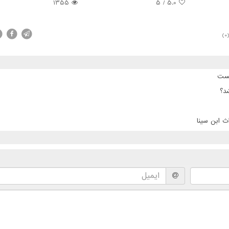
1355
5
/
5.0
(0
پست
د؟
ث ابن سینا