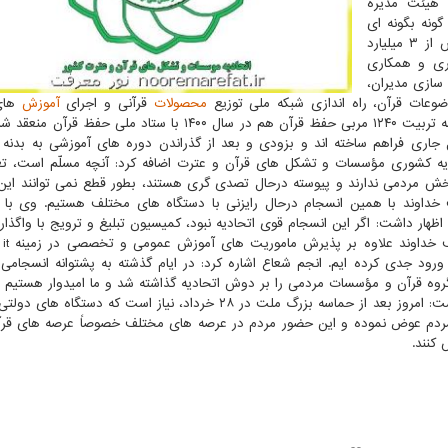
 اعضای هیئت مدیره
گونه بگونه ای
قرآنی در امسال، بیش از ۳ میلیارد
ون ۹ برنامه با همفکری و همکاری
نمند سازی مدیران،
وضوعات قرآن، راه اندازی شبکه ملی توزیع
محصولات
قرآنی و اجرای
آموزش
های
همچون این برنامه ها می باشند. وی با اعلان اینکه تفاهم نامه تربیت ۱۲۴۰ مربی حفظ قرآن هم در سال ۱۴۰۰ با ستاد 
ال جاری فراهم ساخته اند و بزودی و بعد از گذراندن دوره های آموزشی به بدنه ف
دیه کشوری مؤسسات و تشکل های قرآن و عترت اضافه کرد: آنچه مسلّم است، تع
خش مردمی ندارند و پیوسته درحال تصدی گری هستند، بطور قطع نمی توانند این
 خداوند با همین انسجام درحال رایزنی با دستگاه های مختلف هستیم. وی با ا
هار داشت: اگر این انسجام قوی اتحادیه نبود، کمیسیون تبلیغ و ترویج با واگذاری
های قرآن 
ود جدی کرده ایم. انجم شعاع اشاره کرد: در ایام گذشته به پشتوانه انسجامی 
روه قرآن و مؤسسات مردمی را بر دوش اتحادیه گذاشته شد و ما امیدوار هستیم 
محترم دولتی در این امر پیش گام باشند. او در آخر اظهار داشت: امروز بعد از حماسه بزرگ ملت در ۲۸ خرداد، نیاز است که
ه مردم عوض نموده و این حضور مردم در عرصه های مختلف خصوصاً عرصه های قرآن
 کنند.