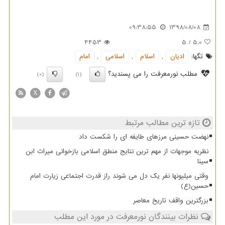
09:38:55
1398/08/08
4453
5
/
5.0
تگها:
ادیان
,
اسلام
,
اسلامی
,
امام
مطلب نورمعرفت را می پسندید؟
(0)
(1)
X
تازه ترین مطالب مرتبط
نهضت حسینی مرزهای طایفه ای را شکست داد
نظریه موجهات از مهم ترین نتایج منطق اسلامی بازخوانی میراث ابن
سینا
وقتی میلیونها نفر یک دل می شوند راز قدرت اجتماعی زیارت امام
حسین(ع)
بزرگترین واقف تاریخ معاصر
نظرات بینندگان نورمعرفت در مورد این مطلب