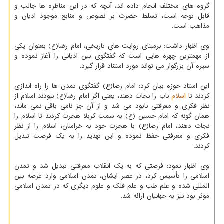
گروه های مختلف انجام داده اند، آنچه كه در این مناظره ها جالب و
قابل توجه است، تسلط حضرت بر نصوص و منابع موجود ادیان و
مذاهب است.
وی اظهار داشت: برمبنای روایت های تاریخی، امام رضا(ع) بعنوان یكی
از مهمترین چهره هایی است كه گفتگوی بین ادیانی را آغاز نموده و
سیره آن بزرگوار می تواند مورد استناد قرار گیرد.
این استاد حوزه بیان كرد: امام رضا(ع) گفتگوی تمدن ها را راه اندازی
كردند تا
اسلام
ناب را نجات دهند، یعنی اگر امام رضا(ع) نبودند اسلام از
نظر فكری و معرفتی نابود می شد و از آن جز نامی باقی نمی ماند،
همان گونه كه امام حسین (ع) به سمت كربلا هجرت كردند تا اسلام را
نجات دهند، امام رضا(ع) با هجرت خود به خراسان، اسلام را از نظر
فكری و معرفتی حفظ نموده و این تهدید را به یك فرصت تبدیل
كردند.
وی اظهار نمود: فرصتی كه به یك انقلاب معرفتی تبدیل شد و تمدن
اسلامی را تأسیس كرد، در عصر ایشان، تمدن اسلامی وارد عرصه بین
المللی شده و علم طب و علم فلك و علوم دیگری كه در تمدن اسلامی
موثر بود نیز به جهانیان ارائه شد.