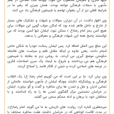
جبهه فكری و معرفتی محسوب می شود، چونكه امت اسلامی در عصر
مأمون با حملات فرهنگی مواجه بودند، همان چیزی كه رهبر ما در
شرایط فعلی نیز از آن بعنوان تهاجم یا شبیخون فرهنگی یاد می كنند.
وی اظهار داشت: در آن دوران، سوالات و شبهات و تشكیك های بسیار
از خارج و داخل ظاهر شده بود كه امكان جواب گویی این سوالات برای
هیچ كس بجز امام رضا(ع ) ممكن نبود، ایشان تنها كسی بودند كه می
توانستند پاسخ همه این شبهات فرهنگی و معرفتی را بدهند.
این مبلغ بین الملل اضافه كرد: پس ایشان رسالت خودرا به شكلی خاص
انجام دادند، یعنی علاوه بر اینكه مقابل ظلم و سیاست های ظالمانه
حكومتی موضع گیری می كردند، به روشی نرم به مقابله با شبیخون
فرهنگی هم می پرداختند و شروع به ایجاد یك سری اصلاحات فكری
در عرصه های اسلامی كرده و خیلی از افكار فاسد را اصلاح كردند.
وی بیان كرد: بنا بر این است كه می گوییم امام رضا( ع) یك انقلاب
فرهنگی و روشنگرانه داشتند چونكه ایشان از مأمون خواستند عالمانی از
تمامی ادیان و ملل و تمدن ها برای مناظره و گفت و گو بیاورد، ایشان
در خراسان نخستین مركز گفتگوی تمدن ها را به راه انداختند و با
مخالفان خود با برهان و ادله محكم سخن می گفتند.
میرجعفری اشاره كرد: روایت های تاریخی به ما می گویند امام رضا(ع)،
در مدت اقامت كوتاهی كه در خراسان داشتند هفت مناظره مختلف با