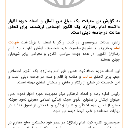
به گزارش نور معرفت یك مبلغ بین الملل و استاد حوزه اظهار
داشت: امام رضا(ع)، یك الگوی اجتماعی ارزشمند، برای تحقق
عدالت در جامعه دینی است.
زاهره سادات میرجعفری در گفت و گو با ایسنا، با بزرگداشت
شهادت
امام
رضا(ع) و با تشریح خاصیت های شخصیتی ایشان اظهار نمود: امام
رضا(ع) الگویی در همه جهات سیاسی، فكری و معرفتی برای شیعیان
جهان هستند.
این استاد حوزه اضافه كرد: همین طور امام رضا(ع)، یك الگوی اجتماعی
مهم، برای تحقق
عدالت
و مقابله با ظلم و ستم در جامعه دینی است و
این خاصیت در خیلی از رفتار و منش و سخنان ایشان نهفته است.
رئیس اداره رصد و امداد فرهنگی مركز مدیریت حوزه اظهار نمود: حتی
می‎توان ایشان را بعنوان الگوی سبك زندگی اسلامی معرفی نمود چونكه
خیلی از اصول مهم اخلاقی و شیوه زندگی و یا نكاتی از اصول تغذیه در
روایات مختلف و طب الرضا دیده می شود.
میرجعفری اشاره كرد: امام رضا(ع) در عصر خود نخستین مبلغ مقاوم در