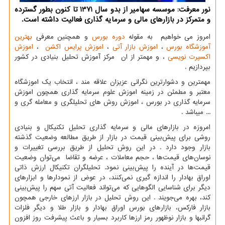
نور معرفت: موسسه سهامیر از بدو سال 1371 تا كنون بطور گسترده
و متمركز در بازارهای مالی و سرمایه گذاری فعالیت داشته است.
امروز می خواهیم به مقوله
دوره بورس
و همچنین معرفی
بهترین
آموزشگاه بورس
،
اموزش بازار آتی
،
اموزش پرایس اکشن
،
اموزش
اکسپرت نویسی
، و مهمتر از ان مرکز آموزش تحلیل بنیادی در کشور
بپردازیم .
مهمترین و دشوارترین نگرانی عزیزان علاقه مند ، انتخاب یک اموزشگاه
معتبر و مطمئن در زمینه اموزش علوم سرمایه گذاری همچون اموزش
سرمایه گذاری در بورس ، اموزش روش های تحلیلگری و معامله گری و
... میباشد .
امروزه در بازارهای مالی و سرمایه گذاری تحلیل تکنیکال و بنیادی
روشی برای پیش‌بینی قیمت در بازار از طریق مطالعه وضعیت گذشته
بازار وجود دارد . در این روش تحلیل از طریق بررسی تغییرات و
نوسان‌های قیمت‌ها ، حجم معاملات ، عرضه و تقاضا می‌توان وضعیت
قیمت‌ها در آینده را پیش‌بینی نمود. تحلیلگران تکنیکال ارزش ذاتی
اوراق بهادار را اندازه‌ گیری نمی‌کنند، در عوض از نمودارها و ابزارهای
دیگر برای شناسایی الگوهایی که می‌تواند فعالیت آتی سهم را پیش‌بینی
کند، بهره می‌جویند
.
این روش تحلیل در بازار ارزهای خارجی همچون
بازار فارکس، بازارهای بورس اوراق بهادار و بازار طلا و دیگر فلزات
گرانبها و بازار نوظهور رمز ارزها کاربرد بسیار و باعث پیشرفت روز افزون