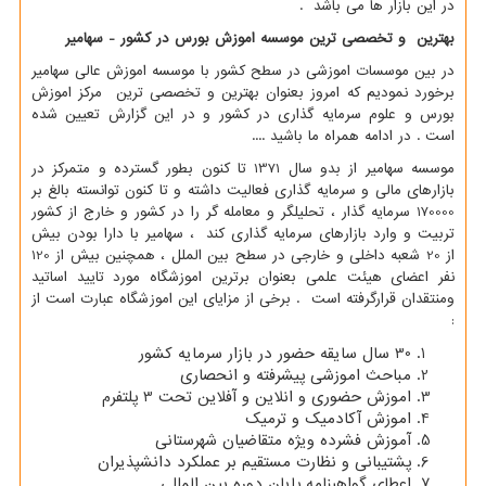
در این بازار ها می باشد .
بهترین و تخصصی ترین موسسه اموزش بورس در کشور - سهامیر
در بین موسسات اموزشی در سطح کشور با موسسه اموزش عالی سهامیر
برخورد نمودیم که امروز بعنوان بهترین و تخصصی ترین مرکز اموزش
بورس و علوم سرمایه گذاری در کشور و در این گزارش تعیین شده
است . در ادامه همراه ما باشید ....
موسسه سهامیر از بدو سال 1371 تا کنون بطور گسترده و متمرکز در
بازارهای مالی و سرمایه گذاری فعالیت داشته و تا کنون توانسته بالغ بر
170000 سرمایه گذار ، تحلیلگر و معامله گر را در کشور و خارج از کشور
تربیت و وارد بازارهای سرمایه گذاری کند ، سهامیر با دارا بودن بیش
از 20 شعبه داخلی و خارجی در سطح بین الملل ، همچنین بیش از 120
نفر اعضای هیئت علمی بعنوان برترین اموزشگاه مورد تایید اساتید
ومنتقدان قرارگرفته است . برخی از مزایای این اموزشگاه عبارت است از
:
30 سال سایقه حضور در بازار سرمایه کشور
مباحث اموزشی پیشرفته و انحصاری
اموزش حضوری و انلاین و آفلاین تحت 3 پلتفرم
اموزش آکادمیک و ترمیک
آموزش فشرده ویژه متقاضیان شهرستانی
پشتیبانی و نظارت مستقیم بر عملکرد دانشپذیران
اعطای گواهینامه پایان دوره بین المللی