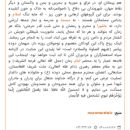
هم پیمانان او، در عراق و سوریه و بحرین و یمن و پاکستان و دیگر
نقاط جهان، شهروندان بی دفاع را ناجوانمردانه به خاک و خون کشیده
بودند. برای این گروههای ارهابی و خون ریز - که مایه ننگ
اسلام
و
بدنامی مسلمانان هستند - نه
مسجد
و مدرسه و نماز جمعه ارزشی
دارد، نه
عاشورا
و محرم و رمضان و حتی شب قدر حرمتی؛ بلکه هر
زمان که بتوانند و هر جا که مجال یابند، ماموریت شیطانی خویش در
کشتار مردم و دامن زدن به تفرقه بین ابناء امت را به انجام می رسانند.
اینک روح پاک این کودکان معصوم و نوجوانان روزه دار، میهمان دوده
پیامبر (علیهم الصلوة والسلام) است؛ اما پلیدی این جنایت در کارنامه
سیاه استعمارگران و مزدوران آنان تا ابد ثبت خواهد بود. اینجانب این
فاجعه غمبار را به محضر
امام
زمان (عجل الله تعالی فرجه الشریف) و
نیز به مقام معظم رهبری (دام ظله العالی)، ملت شریف افغانستان،
جنابعالی، اعضای محترم مجمع محلی دوده (ع) و خانواده های داغدار
تسلیت عرض می کنم؛ و از درگاه خداوند متعال برای پدران و مادران
شهدا صبر و سلوان و برای همه مجروحان و مصدومان بهبودی کامل
مسألت می نمایم. وَ لا تَحسَبَنَّ اللَّهَ غافِلاً عَمَّا یَعْمَلُ الظَّالِمُونَ‏ إِنَّما
یُؤَخِّرُهُمْ لِیَومٍ تَشخَصُ فیهِ الْأَبصار.
منبع:
nooremarefat.ir
23:33:26
1400/02/22