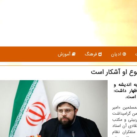
ادیان
فرهنگ
آموزش
وع او آشكار است
ه اندیشه و
هار داشت:
 است.
مسلمین «امیر
ضمن گرامیداشت
ربیتی و مکتب
قادی آن استاد
تفکران نظام