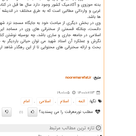
بدنه حوزوی و آکادمیک کشور وجود دارد سال ها قبل در کت
غربی و وارداتی مطالبی است که به طرق مختلف در اندیشه 
ها باشد.
وی در بخش دیگری از مباحث خود به جایگاه مسجد نزد شهید 
دانست، چنانکه قسمتی از سخنرانی های وی در مساجد ای
اسلامی در جامعه جاری و ساری باشد، چه بوسیله نوشتن کتا
نگرش و عملکرد آن استاد شهید می توان حیاتی باردیگر ب
بحث و ارائه سخنرانی های محتوایی تا از این رهگذر شاهد ا
منبع:
nooremarefat.ir
19:01:05
1400/02/13
تگها:
ائمه
,
اسلام
,
اسلامی
,
امام
مطلب نورمعرفت را می پسندید؟
)
(1)
تازه ترین مطالب مرتبط