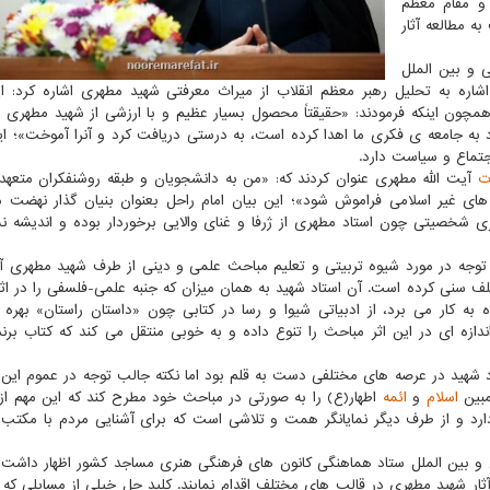
و مقام معظم
ه مطالعه آثار
 و بین الملل
اره به تحلیل رهبر معظم انقلاب از میراث معرفتی شهید مطهری اشاره کرد: ا
مچون اینکه فرمودند: «حقیقتاً محصول بسیار عظیم و با ارزشی از شهید مطهری در
 خود به جامعه ی فکری ما اهدا کرده است، به درستی دریافت کرد و آنرا آموخت»؛ 
جتماع و سیاست دارد.
ت
آیت الله مطهری عنوان کردند که: «من به دانشجویان و طبقه روشنفکران متعه
ه های غیر اسلامی فراموش شود»؛ این بیان امام راحل بعنوان بنیان گذار نهضت 
ی شخصیتی چون استاد مطهری از ژرفا و غنای والایی برخوردار بوده و اندیشه 
لب توجه در مورد شیوه تربیتی و تعلیم مباحث علمی و دینی از طرف شهید مطهری 
لف سنی کرده است. آن استاد شهید به همان میزان که جنبه علمی-فلسفی را در ا
به کار می برد، از ادبیاتی شیوا و رسا در کتابی چون «داستان راستان» بهره
زه ای در این اثر مباحث را تنوع داده و به خوبی منتقل می کند که کتاب برند
اد شهید در عرصه های مختلفی دست به قلم بود اما نکته جالب توجه در عموم این 
مبین
اسلام
و
ائمه
اطهار(ع) را به صورتی در مباحث خود مطرح کند که این مهم ا
و از طرف دیگر نمایانگر همت و تلاشی است که برای آشنایی مردم با مکتب 
و بین الملل ستاد هماهنگی کانون های فرهنگی هنری مساجد کشور اظهار داشت:
ر شهید مطهری در قالب های مختلف اقدام نمایند. کلید حل خیلی از مسایلی که ا