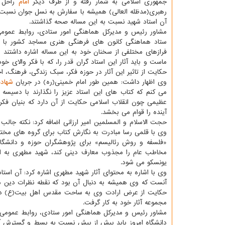
جمهوری اسلامی به شمار رفته و از طرف دیگر
امام
راحل 
رهبری(مدظله العالی) همیشه با سفارش به نسل جوان نسبت ب
آن استاد شهید نسبت به این مساله صحه گذاشتند.
مشاور رئیس و مدیرکل هماهنگی امور ستادی، روابط عمومی
ستاد هماهنگی کانون های فرهنگی هنری مساجد کشور با اش
فرازهای مختلفی از سخنان خود به این مساله اشاره داشتند ه
ماست و باید آثار این استاد گران قدر را، که با فکر والای
حکایت از تاثیر این آثار در حوزه فکر، سبک زندگی، فرهنگ، ا
وی اظهار داشت: همین طور امام خمینی(ره) در جریان
شهاد
می‏ کنم که کتاب های این استاد عزیز را نگذارند با دسیس
عظیمی چون انقلاب اسلامی حکایت از آن دارد که بنیان فکر
آینده را قوام می بخشد.
حجت الاسلام و المسلمین امیر ارزانی اضافه کرد: نکته جا
وی با قلمی رسا مبادرت به نگارش کتاب برای گروه های مخت
«فلسفه و روش رئالیسم» برای پژوهشگران حوزه و دانشگاه 
مخاطب عام را مجذوب معارف دینی کند، شهید مطهری به اندا
یونسکو می شود.
وی با اشاره به محتوای آثار شهید مطهری اشاره کرد: آن است
آنست که وی همیشه به دنبال آن بود که نقطه نظرات دین 
حکایت از عرض ارادت وی به ساحت مقدس اهل بیت(ع) دارد 
مجموعه آثار خود به کار گرفت.
مشاور رئیس و مدیرکل هماهنگی امور ستادی، روابط عمومی 
دانشگاه امروز باید بیش از پیش نسبت به بسط و گسترش آثا