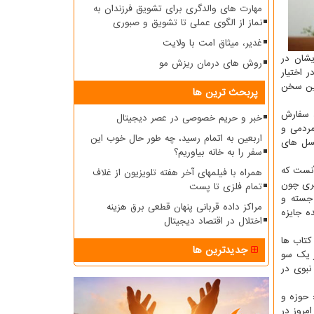
مهارت های والدگری برای تشویق فرزندان به
نماز از الگوی عملی تا تشویق و صبوری
غدیر، میثاق امت با ولایت
یشان در
روش های درمان ریزش مو
 اختیار
این سخن
پربحث ترین ها
د سفارش
خبر و حریم خصوصی در عصر دیجیتال
مردمی و
اربعین به اتمام رسید، چه طور حال خوب این
نسل های
سفر را به خانه بیاوریم؟
آنست که
همراه با فیلمهای آخر هفته تلویزیون از غلاف
ثری چون
تمام فلزی تا پست
 جسته و
مراکز داده قربانی پنهان قطعی برق هزینه
ه جایزه
اختلال در اقتصاد دیجیتال
کتاب ها
جدیدترین ها
ز یک سو
نبوی در
 حوزه و
مروز در