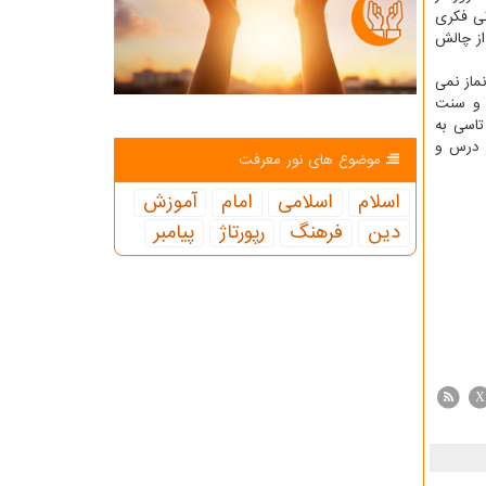
نی فکری
از چالش
ماز نمی
 و سنت
تاسی به
ر درس و
موضوع های نور معرفت
اسلام
اسلامی
امام
آموزش
دین
فرهنگ
رپورتاژ
پیامبر
X